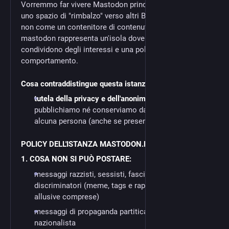
Vorremmo far vivere Mastodon principalmente come
uno spazio di "rimbalzo" verso altri Blog/Siti/Forum e
non come un contenitore di contenuti. Ogni instance di
mastodon rappresenta un'isola dove gli/le utent*
condividono degli interessi e una policy di
comportamento.
Cosa contraddistingue questa istanza di mastodon
tutela della privacy e dell'anonimato:
non
pubblichiamo né conserviamo dati sensibili di
alcuna persona (anche se presenti in altri siti)
POLICY DELL'ISTANZA MASTODON.BIDA.IM
1. COSA NON SI PUÒ POSTARE:
messaggi razzisti, sessisti, fascisti e
discriminatori (meme, tags e rappresentazioni
allusive comprese)
messaggi di propaganda partitica istituzionale e
nazionalista