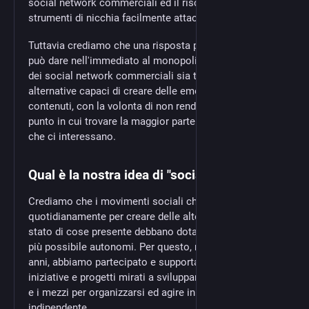
social network commerciali ed il rischio di divenater
strumenti di nicchia facilmente attaccabili.
Tuttavia crediamo che una risposta possibile che si
può dare nell'immediato al monopolio incontrastato
dei social network commerciali sia tentare strade
alternative capaci di creare delle emorragie di utenti e
contenuti, con la volonta di non renderli più l'unico
punto in cui trovare la maggior parte delle informazioni
che ci interessano.
Qual è la nostra idea di "social network"
Crediamo che i movimenti sociali che sono impegnati
quotidianamente per creare delle alternative reali allo
stato di cose presente debbano dotarsi di strumenti il
più possibile autonomi. Per questo, nel corso degli
anni, abbiamo partecipato e supportato molte
iniziative e progetti mirati a sviluppare le conoscenze
e i mezzi per organizzarsi ed agire in maniera
indipendente.