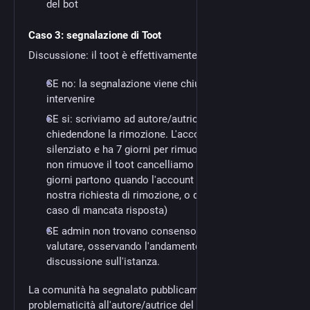
del bot
Caso 3: segnalazione di Toot
Discussione: il toot è effettivamente fuori policy o no?
SE no: la segnalazione viene chiusa senza
intervenire
SE si: scriviamo ad autore/autrice del toot
chiedendone la rimozione. L'account viene
silenziato e ha 7 giorni per rimuovere il toot. Se
non rimuove il toot cancelliamo l'account. (I 7
giorni partono quando l'account risponde alla
nostra richiesta di rimozione, o dall'ultimo login in
caso di mancata risposta)
SE admin non trovano consenso: si continua a
valutare, osservando l'andamento della
discussione sull'istanza.
La comunità ha segnalato pubblicamente la
problematicità all'autore/autrice del toot?