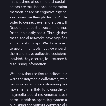
In the sphere of commercial social networks, the main
actors are multinational corporations. They use
methods based on cognitive psychology in order to
keep users on their platforms. At the same time, in
order to connect even more users, they created a
"bubble" that centralizes all information a user might
"need" on a daily basis. Through these strategies,
these social networks have significantly changed
social relationships. We do believe that it is possible
to use similar tools - but we should be able to control
them and make collective decisions regarding the way
in which they operate, for instance by sharing and
discussing information.
We know that the first to believe in open publishing
were the Indymedia collectives, which are self-
managed experiences stemming from social
movements. In Italy, following the closure of
Indymedia, social movements have not been able to
come up with an operating system aimed at open
publishing and without commercial purposes. We