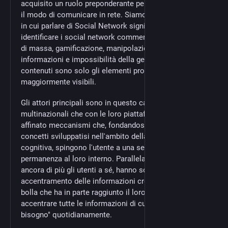
acquisito un ruolo preponderante per quanto riguarda
il modo di comunicare in rete. Siamo nella situazione
in cui parlare di Social Network significa solo
identificare i social network commerciali. Profilazione
di massa, gamificazione, manipolazione delle
informazioni e impossibilità della gestione dei propri
contenuti sono solo gli elementi problematici
maggiormente visibili.
Gli attori principali sono in questo campo solo
multinazionali che con le loro piattaforme hanno
affinato meccanismi che, fondandosi su alcuni
concetti sviluppatisi nell'ambito della psicologia
cognitiva, spingono l'utente a una sempre maggiore
permanenza al loro interno. Parallelamente, per legare
ancora di più gli utenti a sé, hanno sollecitato un
accentramento delle informazioni creando una sorta di
bolla che ha in parte raggiunto il loro obiettivo di
accentrare tutte le informazioni di cui un utente "ha
bisogno" quotidianamente.