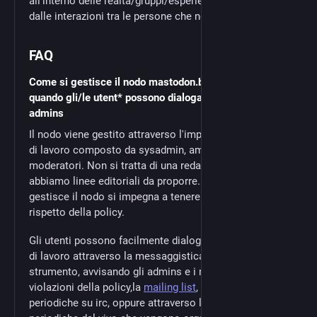
all'interno delle realtà/gruppi/esperienze dai legami e
dalle interazioni tra le persone che ne fanno parte.
FAQ
Come si gestisce il nodo mastodon.bida.im? Come e
quando gli/le utent* possono dialogare con gli/le
admins
Il nodo viene gestito attraverso l'impegno di un gruppo
di lavoro composto da sysadmin, amministratori e
moderatori. Non si tratta di una redazione, non
abbiamo linee editoriali da proporre. Il gruppo che
gestisce il nodo si impegna a tenere in vita il nodo nel
rispetto della policy.
Gli utenti possono facilmente dialogare con il gruppo
di lavoro attraverso la messaggistica privata dello
strumento, avvisando gli admins e i moderatori di
violazioni della policy,la
mailing list
, le assemblee
periodiche su irc, oppure attraverso le assemble