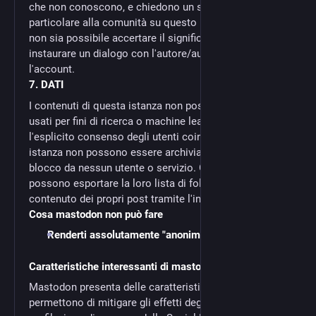
che non conoscono, e chiedono un supporto
particolare alla comunità su questo punto. Qualora
non sia possibile accertare il significato di un toot né
instaurare un dialogo con l'autore/autrice si cancellerà
l'account.
7. DATI
I contenuti di questa istanza non possono essere
usati per fini di ricerca o machine learning senza
l'esplicito consenso degli utenti coinvolti I contenuti di
istanza non possono essere archiviati o indicizzati in
blocco da nessun utente o servizio. Gli utenti attivi
possono esportare la loro lista di follower e il
contenuto dei propri post tramite l'interfaccia web
Cosa mastodon non può fare
Renderti assolutamente "anonimo"
Caratteristiche interessanti di mastodon
Mastodon presenta delle caratteristiche che
permettono di mitigare gli effetti degli strumenti di