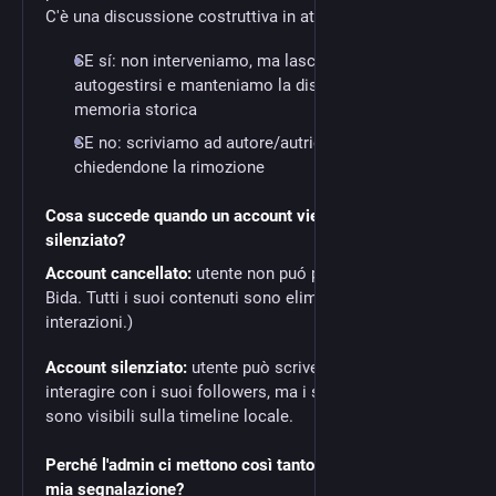
C'è una discussione costruttiva in atto?
SE sí: non interveniamo, ma lasciamo l'istanza
autogestirsi e manteniamo la discussione per
memoria storica
SE no: scriviamo ad autore/autrice del toot
chiedendone la rimozione
Cosa succede quando un account viene cancellato o
silenziato?
Account cancellato:
utente non puó piú loggarsi su
Bida. Tutti i suoi contenuti sono eliminati (toot e
interazioni.)
Account silenziato:
utente può scrivere toot e
interagire con i suoi followers, ma i suoi toot non
sono visibili sulla timeline locale.
Perché l'admin ci mettono così tanto a intervenire sulla
mia segnalazione?