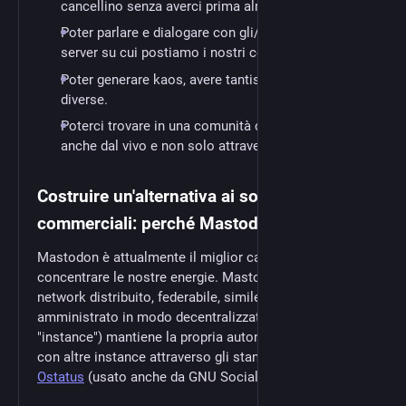
cancellino senza averci prima almeno interpellate.
Poter parlare e dialogare con gli/le admins del
server su cui postiamo i nostri contenuti.
Poter generare kaos, avere tantissime identita'
diverse.
Poterci trovare in una comunità con cui dialogare
anche dal vivo e non solo attraverso un computer.
Costruire un'alternativa ai social network
commerciali: perché Mastodon
Mastodon è attualmente il miglior candidato su cui
concentrare le nostre energie. Mastodon è un social
network distribuito, federabile, simile a Twitter, ma
amministrato in modo decentralizzato. Ogni server (o
"instance") mantiene la propria autonomia e dialoga
con altre instance attraverso gli standard aperti
Ostatus
(usato anche da GNU Social) e
ActivityPub
.