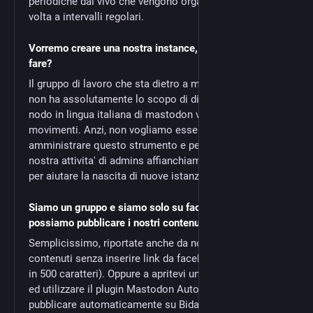
periodiche dal vivo che vengono organizzate di volta in
volta a intervalli regolari.
Vorremo creare una nostra instance, come possiamo
fare?
Il gruppo di lavoro che sta dietro a mastodon.bida.im
non ha assolutamente lo scopo di diventare l'unico
nodo in lingua italiana di mastodon vicino ai
movimenti. Anzi, non vogliamo essere gli unici a dover
amministrare questo strumento e per questo alla
nostra attivita' di admins affianchiamo degli incontri
per aiutare la nascita di nuove istanze.
Siamo un gruppo e siamo solo su facebook, come
possiamo pubblicare i nostri contenuti?
Semplicissimo, riportate anche da noi i vostri
contenuti senza inserire link da facebook (se entrano
in 500 caratteri). Oppure a apritevi un blog su Noblogs
ed utilizzare il plugin Mastodon Autopost per
pubblicare automaticamente su Bida. Avere un