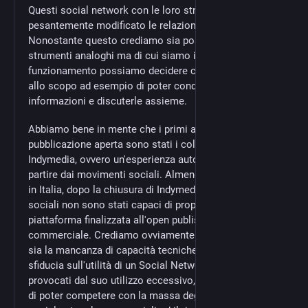
Questi social network con le loro strategie hanno
pesantemente modificato le relazioni sociali.
Nonostante questo crediamo sia possibile utilizzare
strumenti analoghi ma di cui siamo in controllo e il cui
funzionamento possiamo decidere collettivamente,
allo scopo ad esempio di poter condividere
informazioni e discuterle assieme.
Abbiamo bene in mente che i primi a credere nella
pubblicazione aperta sono stati i collettivi di
Indymedia, ovvero un'esperienza autogestita nata a
partire dai movimenti sociali. Almeno da diversi anni,
in Italia, dopo la chiusura di Indymedia i movimenti
sociali non sono stati capaci di proporre una
piattaforma finalizzata all'open publishing non
commerciale. Crediamo ovviamente che il motivo non
sia la mancanza di capacità tecniche, ma (forse) la
sfiducia sull'utilità di un Social Network, sui danni
provocati dal suo utilizzo eccessivo, sull'impossibilità
di poter competere con la massa degli utenti dei