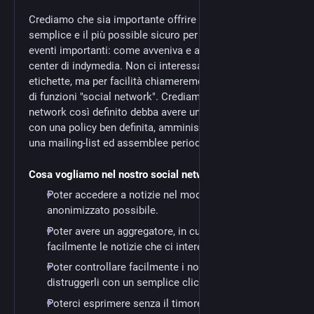
Crediamo che sia importante offrire uno strumento
semplice e il più possible sicuro per poter seguire
eventi importanti: come avveniva e avviene nei media-
center di indymedia. Non ci interessa attribuire
etichette, ma per facilità chiameremo questo insieme
di funzioni "social network". Crediamo che un social
network così definito debba avere una sua comunità
con una policy ben definita, amministrato attraverso
una mailing-list ed assemblee periodiche non virtuali.
Cosa vogliamo nel nostro social network
Poter accedere a notizie nel modo più
anonimizzato possibile.
Poter avere un aggregatore, in cui ricercare
facilmente le notizie che ci interessano.
Poter controllare facilmente i nostri contenuti e
distruggerli con un semplice click.
Poterci esprimere senza il timore che altri li