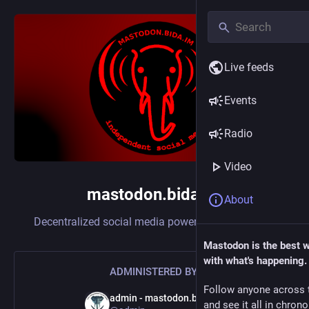
Live feeds
Events
Radio
Video
mastodon.bida.im
About
Decentralized social media powered by
Mastodon
Mastodon is the best 
with what's happening.
ADMINISTERED BY:
Follow anyone across 
admin - mastodon.bida.im
and see it all in chron