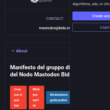
@
admin
algorithms, ads, or clic
Create ac
CONTACT:
Login
mastodon@bida.im
About
Manifesto del gruppo di gestione
del Nodo Mastodon Bida.im
Cosa
What
non si
you
Moderazione:
IT
EN
può
can't
guida pratica
fare
do