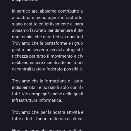
In particolare, abbiamo contribuito a progetti orientati
a costituire tecnologie e infrastrutture digitali che
siano gestite collettivamente e, parallelamente,
abbiamo lavorato per diminuire il divario tra tecnici e
non-tecnici che caratterizza questo tipo di ambito.
Troviamo che le piattaforme e i gruppi capaci di
gestire un server o servizi autogestiti siano una
richezza per tutto il movimento e che tali infrastrutture
debbano essere incentivate nel modo più
decentralizzato e federato possibile.
Troviamo che la formazione e l'autoformazione siano
indispensibili e possibili solo con il coinvolgimento di
tutt* i/le compagn* anche nella gestione di una
infrastruttura informatica.
Troviamo che, per la nostra attività e per la libertà di
tutte e tutti, l'anonimato sia da difendere.
Non vogliamo che vengano sostituiti i blog/siti di