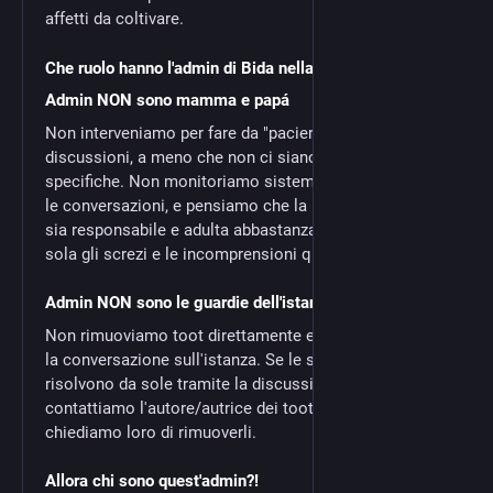
affetti da coltivare.
Che ruolo hanno l'admin di Bida nella moderazione?
Admin NON sono mamma e papá
Non interveniamo per fare da "pacierə" nelle
discussioni, a meno che non ci siano segnalazioni
specifiche. Non monitoriamo sistematicamente tutte
le conversazioni, e pensiamo che la nostra comunità
sia responsabile e adulta abbastanza da gestire da
sola gli screzi e le incomprensioni quotidiane.
Admin NON sono le guardie dell'istanza
Non rimuoviamo toot direttamente e non censuriamo
la conversazione sull'istanza. Se le situazioni non si
risolvono da sole tramite la discussione sull'istanza
contattiamo l'autore/autrice dei toot segnalati e
chiediamo loro di rimuoverli.
Allora chi sono quest'admin?!