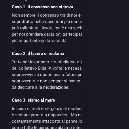
Caso 1: il consenso non si trova
Non sempre il consenso tra di noi è immediato,
soprattutto nelle questioni più controverse. Questo
può rallentare i lavori, ma è una scelta consapevole:
per noi prendere decisioni partecipate e condivise è
più importante della velocità.
Caso 2: il lavoro ci reclama
Tuttə noi lavoriamo e-o studiamo oltre a essere parte
del collettivo Bida. A volte le necessità di
sopravvivenza quotidiana o futura prendono il
sopravvento e non sempre si hanno tempo ed energie
da dedicare alla moderazione.
Caso 3: siamo al mare
In caso di reali emergenze di moderazione il collettivo
è sempre pronto a rispondere. Ma non viviamo
costantemente attaccatə al pannello moderazione:
come tutte le persone abbiamo interessi, hobby e