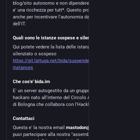
blog/sito autonomo e non dipendere solo da facebook
e' una ricchezza per tutt*. Questo progetto nasce
anche per incentivare l'autonomia dalle multinazionali
dell'IT.
Quali sono le istanze sospese e silenziate?
Qui potete vedere la lista delle istanze che abbiamo
silenziato o sospeso
https://git.lattuga.net/bida/suspended-silenced-
instances
Che cos'e' bida.im
E' un server autogestito da un gruppo di lavoro
hackaro nato all'interno del Circolo Anarchico Berneri
di Bologna che collabora con l'HacklabBO.
Contattaci
Questa e' la nostra email
mastodon@bida.im
, inoltre
puoi partecipare alla nostra "assemblea virtuale