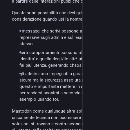
a partire dalle interazioni pubbliche online.
Queste sono possibilità che devi quindi prendere in
considerazione quando usi la nostra piattaforma:
i messaggi che scrivi possono avere ricadute
repressive sugli admin e sull'esistenza del nodo
stesso
certi comportamenti possono rilevare la tua
identita' e quella degli/lle altr* utent* (per questo
fai piu' utenze, generando chaos!)
gli admin sono impegnati a garantirti un'esperienza
sicura ma la sicurezza assoluta non esiste. Per
questo è importante mettere in campo pratiche
per rendersi anonimi a seconda delle situazioni, ad
esempio usando tor.
Mastodon come qualunque altra soluzione
unicamente tecnica non può essere la soluzione: le
soluzioni si trovano e costruiscono a partire e