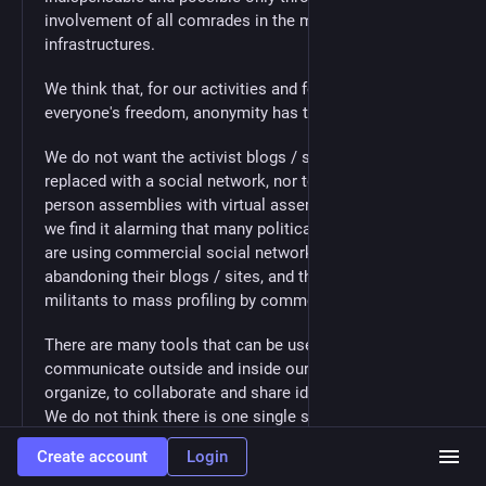
involvement of all comrades in the management of IT
infrastructures.
We think that, for our activities and for the sake of
everyone's freedom, anonymity has to be defended.
We do not want the activist blogs / sites to be
replaced with a social network, nor to replace in-
person assemblies with virtual assemblies. However,
we find it alarming that many political/activist groups
are using commercial social networks only,
abandoning their blogs / sites, and thus exposing their
militants to mass profiling by commercial actors.
There are many tools that can be used to
communicate outside and inside our groups, to
organize, to collaborate and share ideas and projects.
We do not think there is one single solution for all
purposes, but rather a set of different tools that can
Create account
Login
cater to specific needs. Currently there are no