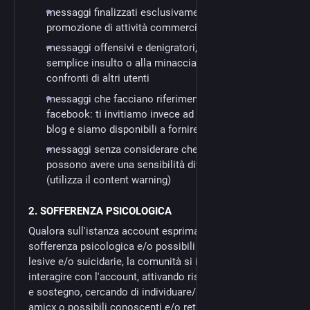
messaggi finalizzati esclusivamente alla
promozione di attività commerciali
messaggi offensivi e denigratori, finalizzati al
semplice insulto o alla minaccia personale nei
confronti di altri utenti
messaggi che facciano riferimento a contenuti di
facebook: ti invitiamo invece ad aprire anche un
blog e siamo disponibili a fornire supporto
messaggi senza considerare che gli utenti
possono avere una sensibilità diversa dalla tua
(utilizza il content warning)
2. SOFFERENZA PSICOLOGICA
Qualora sull'istanza account esprimano situazioni di
sofferenza psicologica e/o possibili azioni auto/etero
lesive e/o suicidarie, la comunità si impegna ad
interagire con l'account, attivando risposte di ascolto
e sostegno, cercando di individuare/attivare account
amicx o possibili conoscenti e/o reti di mutuo aiuto