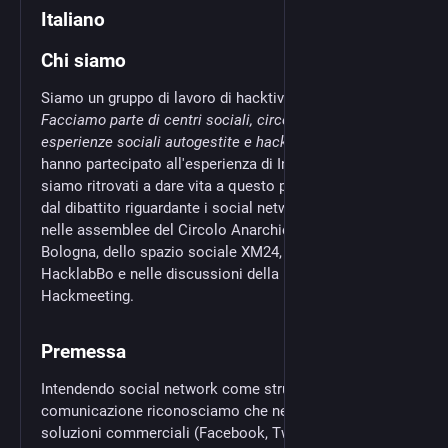
Italiano
Chi siamo
Siamo un gruppo di lavoro di hacktivist* e militant
.
Facciamo parte di centri sociali, circoli anarchici,
esperienze sociali autogestite e hacklab. Alcun
di noi
hanno partecipato all'esperienza di Indymedia Italia. Ci
siamo ritrovati a dare vita a questo progetto a partire
dal dibattito riguardante i social network sviluppatosi
nelle assemblee del Circolo Anarchico "C. Berneri" di
Bologna, dello spazio sociale XM24, del collettivo
HacklabBo e nelle discussioni della mailinglist
Hackmeeting.
Premessa
Intendendo social network come strumento di
comunicazione riconosciamo che negli ultimi anni le
soluzioni commerciali (Facebook, Twitter ecc) hanno