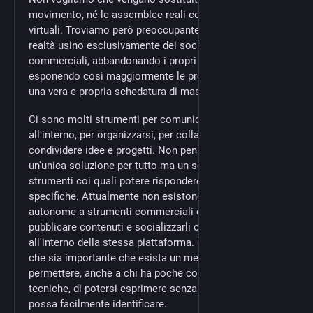
movimento, né le assemblee reali con assemblee
virtuali. Troviamo però preoccupante che diverse
realtà usino esclusivamente dei social network
commerciali, abbandonando i propri Blog/Siti,
esponendo così maggiormente le proprie militanti a
una vera e propria schedatura di massa.
Ci sono molti strumenti per comunicare all'esterno e
all'interno, per organizzarsi, per collaborare e
condividere idee e progetti. Non pensiamo ci sia
un'unica soluzione per tutto ma un set di differenti
strumenti coi quali potere rispondere ad esigenze
specifiche. Attualmente non esistono alternative
autonome a strumenti commerciali che permettano di
pubblicare contenuti e socializzarli con altre persone
all'interno della stessa piattaforma. Crediamo invece
che sia importante che esista un mezzo capace di
permettere, anche a chi ha poche competenze
tecniche, di potersi esprimere senza che qualcuno lo
possa facilmente identificare.