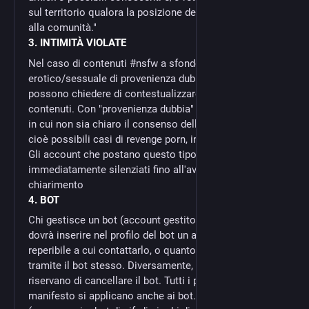
sul territorio qualora la posizione dell'account sia nota
alla comunità."
3. INTIMITÀ VIOLATE
Nel caso di contenuti #nsfw a sfondo
erotico/sessuale di provenienza dubbia, gli/le admin
possono chiedere di contestualizzare l'origine di tali
contenuti. Con "provenienza dubbia" intendiamo casi
in cui non sia chiaro il consenso delle persone ritratte,
cioè possibili casi di revenge porn, intimitá violate etc.
Gli account che postano questo tipo di contenuti sono
immediatamente silenziati fino all'avvenuto
chiarimento
4. BOT
Chi gestisce un bot (account gestito da un software)
dovrà inserire nel profilo del bot un account mastodon
reperibile a cui contattarlo, o quantomeno rispondere
tramite il bot stesso. Diversamente, gli/le admin si
riservano di cancellare il bot. Tutti i punti del
manifesto si applicano anche ai bot. I bot automatici