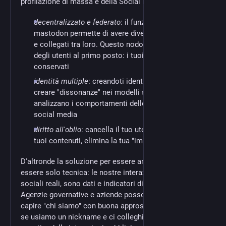
profilazione di massa e della Social Media Intelligence
decentralizzato e federato
: il funzionamento di
mastodon permette di avere diversi nodi autonomi
e collegati tra loro. Questo nodo mette la privacy
degli utenti al primo posto: i tuoi dati non vengono
conservati
identità multiple
: creandoti identità multiple puoi
creare "dissonanze" nei modelli statistici che
analizzano i comportamenti delle persone sui
social media
diritto all'oblio
: cancella il tuo utente, cancella i
tuoi contenuti, elimina la tua "impronta" dal nodo
D'altronde la soluzione per essere anonimi non può
essere solo tecnica: le nostre interazioni, le nostre reti
sociali reali, sono dati e indicatori di chi siamo.
Agenzie governative e aziende possono arrivare a
capire "chi siamo" con buona approssimazione anche
se usiamo un nickname e ci colleghiamo tramite TOR,