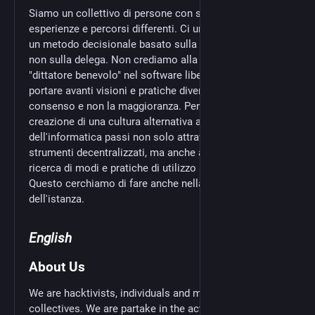
Siamo un collettivo di persone con sensibilità,
esperienze e percorsi differenti. Ci unisce la ricerca di
un metodo decisionale basato sulla partecipazione e
non sulla delega. Non crediamo alla favola del
"dittatore benevolo" nel software libero e cerchiamo di
portare avanti visioni e pratiche diverse. Cerchiamo il
consenso e non la maggioranza. Pensiamo che la
creazione di una cultura alternativa ai grandi monopoli
dell'informatica passi non solo attraverso l'uso di
strumenti decentralizzati, ma anche attraverso la
ricerca di modi e pratiche di utilizzo antiautoritarie.
Questo cerchiamo di fare anche nella moderazione
dell'istanza.
English
About Us
We are hacktivists, individuals and militants,
collectives. We are partake in the activities of social