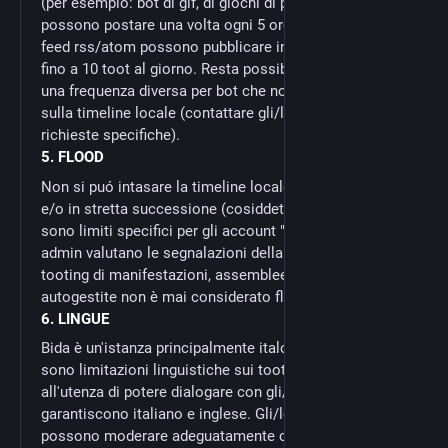
(per esempio: bot di gif, di giochi di parole, di emoji...)
possono postare una volta ogni 5 ore. I bot collegati a
feed rss/atom possono pubblicare indicativamente
fino a 10 toot al giorno. Resta possibile concordare
una frequenza diversa per bot che non pubblicano
sulla timeline locale (contattare gli/le admin per
richieste specifiche).
5. FLOOD
Non si puó intasare la timeline locale con toot ripetuti
e/o in stretta successione (cosiddetto "flood"). Non ci
sono limiti specifici per gli account "umani", gli/le
admin valutano le segnalazioni della comunità. Il live-
tooting di manifestazioni, assemblee, iniziative sociali
autogestite non è mai considerato flood.
6. LINGUE
Bida è un'istanza principalmente italofona. Non ci
sono limitazioni linguistiche sui toot, ma è richiesta
all'utenza di potere dialogare con gli/le admin, che
garantiscono italiano e inglese. Gli/le admin non
possono moderare adeguatamente contenuti in lingue