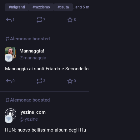
#
migranti
#
razzismo
#
ceuta
…and 5 more
1
7
8
Alemonac
boosted
Mannaggia!
5d
@
mannaggia
Mannaggia ai santi Friardo e Secondello, diaconi ed eremiti
0
3
0
Alemonac
boosted
iyezine_com
6d
@
iyezine
HUN: nuovo bellissimo album degli Hu