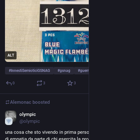
ALT
#
InnestiSemioticiGSNAG
#
gsnag
#
guerrillastickers
…and 6 more
0
3
3
Alemonac
boosted
olympic
5h
*
@
olympic
​una cosa che sto vivendo in prima persona: la totale carenza 
di empatia da parte di chi esercita la professione medica. 