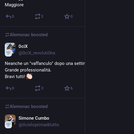
Maggiore
0
2
0
Alemonac
boosted
0ciX
2d
@
0ciX_revoluti0ns
Neanche un "vaffanculo" dopo una settimana dal colloquio.
Grande professionalità.
Bravi tutti! 
0
3
6
Alemonac
boosted
Simone Cumbo
2d
@
ilcieloprimaditutto