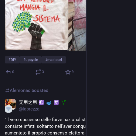
#
DIY
#
upcycle
#
mastoart
0
3
9
Alemonac
boosted
无用之用
4d
@
labrezza
"Il vero successo delle forze nazionaliste e xenofobe non 
consiste infatti soltanto nell’aver conquistato governi o 
aumentato il proprio consenso elettorale. Il loro risultato più 