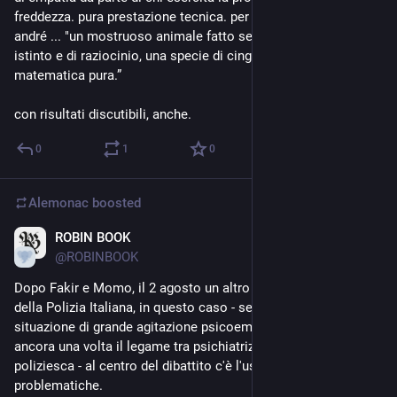
freddezza. pura prestazione tecnica. per citare fabrizio de 
andré ... "un mostruoso animale fatto semplicemente di 
istinto e di raziocinio, una specie di cinghiale laureato in 
matematica pura.”
con risultati discutibili, anche.
0
1
0
Alemonac
boosted
ROBIN BOOK
8h
@
ROBINBOOK
Dopo Fakir e Momo, il 2 agosto un altro "morto" nelle mani 
della Polizia Italiana, in questo caso - sempre in una 
situazione di grande agitazione psicoemotiva, a sottolineare 
ancora una volta il legame tra psichiatrizzazione e mentalità 
poliziesca - al centro del dibattito c'è l'uso del TASER e le sue 
problematiche.