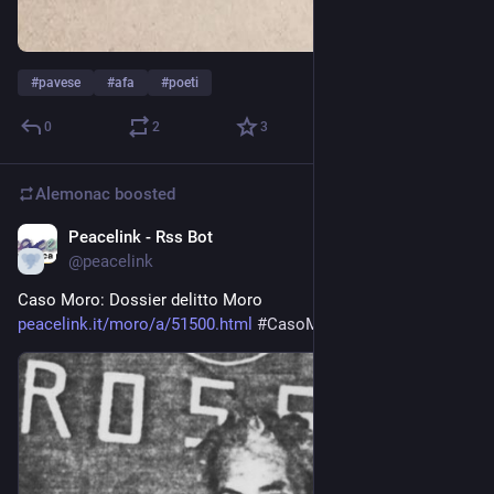
#
pavese
#
afa
#
poeti
0
2
3
Alemonac
boosted
Peacelink - Rss Bot
3d
@
peacelink
Caso Moro: Dossier delitto Moro 
peacelink.it/moro/a/51500.html
#
CasoMoro