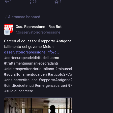
1
6
4
Alemonac
boosted
Oss. Repressione - Rss Bot
14h
@
osservatoriorepressione
Carceri al collasso: il rapporto Antigone smaschera il 
fallimento del governo Meloni 
osservatoriorepressione.info/c
#
corteeuropeadeidirittidell
'uomo 
#
trattamentiinumaniedegradanti
#
sistemapenitenziarioitaliano
#
misurealternativealcarcere
#
sovraffollamentocarceri
#
articolo27Costituzione
#
crisicarceriitaliane
#
rapportoAntigone2026
#
dirittideidetenuti
#
emergenzacarceri
#
PatrizioGonnella
#
suicidiincarcere