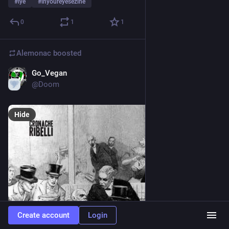
#
iye
#
inyoureyesezine
0
1
1
Alemonac
boosted
Go_Vegan
Jul 29
@
Doom
Hide
Create account
Login