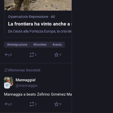
Osservatorio Repressione
·
4d
La frontiera ha vinto anche a sinistra
Da Ceuta alla Fortezza Europa, la crisi delle migrazioni non racconta il fallimento delle politiche di controllo, ma il successo culturale delle destre. Mentre il razzismo diventa senso comune e …
#
immigrazione
#
frontiere
#
ceuta
0
3
3
Alemonac
boosted
Mannaggia!
4d
@
mannaggia
Mannaggia a beato Zefirino Giménez Malla, martire
0
3
0