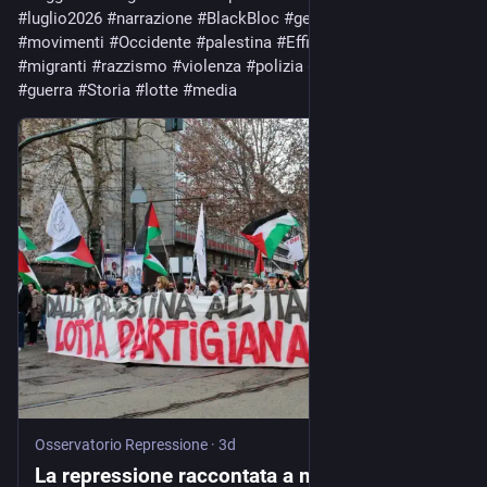
#
luglio2026
#
narrazione
#
BlackBloc
#
genocidio
#
immigrati
#
movimenti
#
Occidente
#
palestina
#
Effimera
#
giornali
#
migranti
#
razzismo
#
violenza
#
polizia
#
povertà
#
estate
#
guerra
#
Storia
#
lotte
#
media
Osservatorio Repressione
·
3d
La repressione raccontata a mio figlio