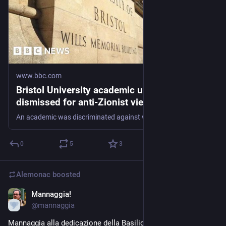
www.bbc.com
Bristol University academic unfairly
dismissed for anti-Zionist views
An academic was discriminated against when he was sacked for comments he made about Israel.
0
5
3
Alemonac
boosted
Mannaggia!
1d
@
mannaggia
Mannaggia alla dedicazione della Basilica di Santa Maria 