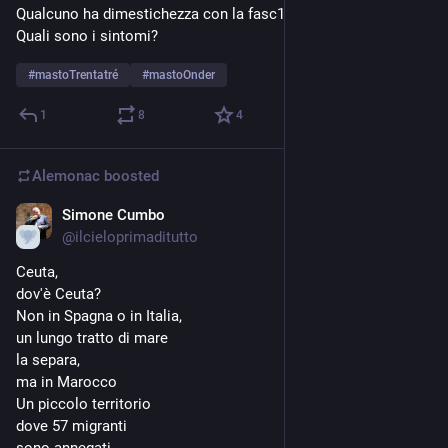
Qualcuno ha dimestichezza con la fasc1te plantare?
Quali sono i sintomi?
#
mastoTrentatré
#
mastoOnder
1
8
4
Alemonac
boosted
Simone Cumbo
5d
*
@
ilcieloprimaditutto
Ceuta,
dov'è Ceuta?
Non in Spagna o in Italia,
un lungo tratto di mare
la separa,
ma in Marocco
Un piccolo territorio
dove 57 migranti