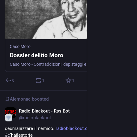
Caso Moro
Dossier delitto Moro
Caso Moro - Contraddizioni, depistaggi e interrogativi irrisolti - Il caso Moro rimane un enigma aperto. Non a caso sono state occultate o distrutte le prove più importanti. Le contraddizioni e gli interrogativi delineano un quadro complesso e inquietante. Qui elenchiamo una serie di elementi conoscitivi per il dibattito pubblico e la ricerca della verità storica.
0
1
1
Alemonac
boosted
Radio Blackout - Rss Bot
3d
@
radioblackout
deumanizzare il nemico. 
radioblackout.org/podcast/deum
#
c
'hailestorie