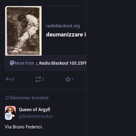
radioblackout.org
deumanizzare il nemico.
More from
Radio Blackout 105.25FM
0
2
1
Alemonac
boosted
Queen of Argyll
3d
@
bluberrycookie
Via Bruno Federici.