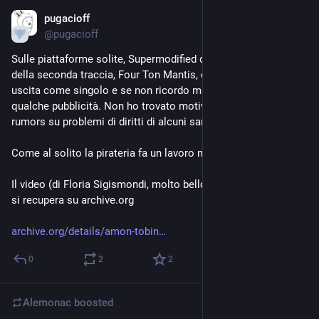
pugacioff
1d
@
pugacioff
Sulle piattaforme solite, Supermodified di Amon Tobin manca 
della seconda traccia, Four Ton Mantis, che all'epoca era 
uscita come singolo e se non ricordo male era finita anche in 
qualche pubblicità. Non ho trovato motivazioni ufficiali, solo 
rumors su problemi di diritti di alcuni sample. 
Come al solito la pirateria fa un lavoro migliore.
Il video (di Floria Sigismondi, molto bello, leggermente NSFW) 
si recupera su archive.org
archive.org/details/amon-tobin
0
2
2
Alemonac
boosted