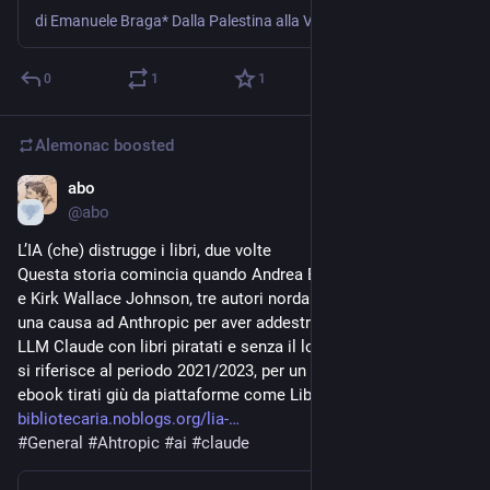
di Emanuele Braga* Dalla Palestina alla Val di Susa, passando per Bologna e gli Stati Uniti: una riflessione sul doppio standard con cui media e politica raccontano la violenza, criminalizzano …
0
1
1
Alemonac
boosted
abo
3d
@
abo
L’IA (che) distrugge i libri, due volte
Questa storia comincia quando Andrea Bartz, Charles Graeber 
e Kirk Wallace Johnson, tre autori nordamericani, intentano 
una causa ad Anthropic per aver addestrato il suo sistema 
LLM Claude con libri piratati e senza il loro consenso. Il caso 
si riferisce al periodo 2021/2023, per un totale di 7 milioni di 
ebook tirati giù da piattaforme come LibG
bibliotecaria.noblogs.org/lia-
#
General
#
Ahtropic
#
ai
#
claude