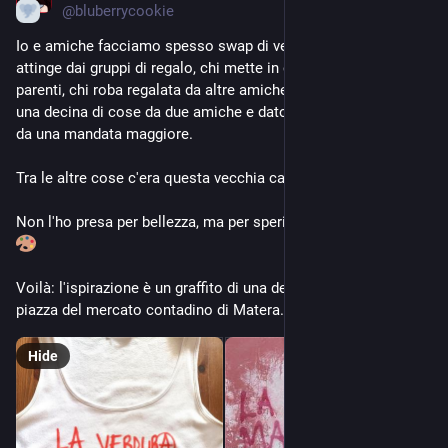
@
bluberrycookie
Io e amiche facciamo spesso swap di vestiti 
, tra chi 
attinge dai gruppi di regalo, chi mette in circolo roba di 
parenti, chi roba regalata da altre amiche. A 'sto giro ho preso 
una decina di cose da due amiche e dato altri cinque-sei capi 
da una mandata maggiore.
Tra le altre cose c'era questa vecchia canottiera di chissà chi. 
Non l'ho presa per bellezza, ma per sperimentazione artistica. 
Voilà: l'ispirazione è un graffito di una decina di anni fa nella 
piazza del mercato contadino di Matera. 
Hide