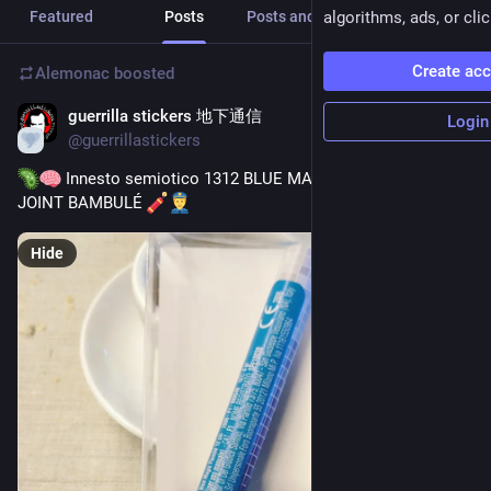
Featured
Posts
Posts and replies
algorithms, ads, or clic
Media
Create ac
Alemonac
boosted
guerrilla stickers 地下通信
6h
Login
@
guerrillastickers
 Innesto semiotico 1312 BLUE MAGIC FLAMBÉ / FREE 
JOINT BAMBULÉ 
Hide