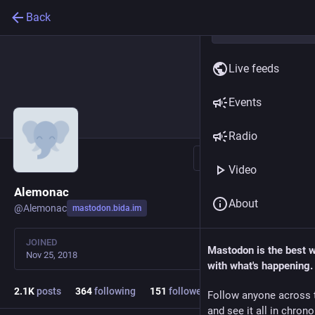
Back
Live feeds
Events
Radio
Follow
Video
Alemonac
About
@
Alemonac
mastodon.bida.im
JOINED
Mastodon is the best 
Nov 25, 2018
with what's happening.
2.1
K
posts
364
following
151
followers
Follow anyone across 
and see it all in chron