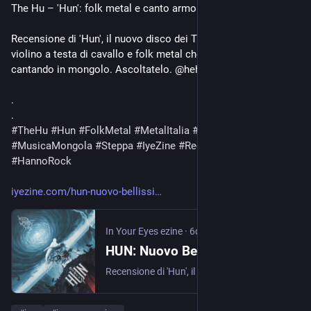
The Hu – 'Hun': folk metal e canto armonico dalla steppa
Recensione di 'Hun', il nuovo disco dei The Hu: throat singing, 
violino a testa di cavallo e folk metal che trascina anche 
cantando in mongolo. Ascoltatelo. @hehuofficial
.
.
#
TheHu
#
Hun
#
FolkMetal
#
MetalItalia
#
ThroatSinging
#
MusicaMongola
#
Steppa
#
IyeZine
#
RecensioniMetal
#
HannoRock
iyezine.com/hun-nuovo-bellissi
In Your Eyes ezine
·
6d
HUN: Nuovo Bellissimo Album Degli Hu
Recensione di 'Hun', il nuovo disco dei The Hu: throat singing, violino a testa di cavallo e folk metal che trascina anche cantando in mongolo. Ascoltatelo.