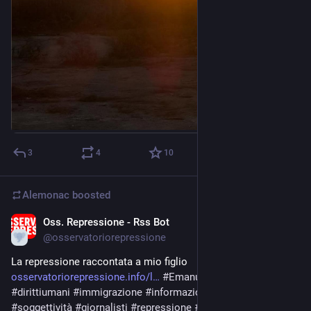
3
4
10
Alemonac
boosted
Oss. Repressione - Rss Bot
3d
@
osservatoriorepressione
La repressione raccontata a mio figlio 
osservatoriorepressione.info/l
#
EmanueleBraga
#
dirittiumani
#
immigrazione
#
informazione
#
Neoliberismo
#
soggettività
#
giornalisti
#
repressione
#
Editoriale