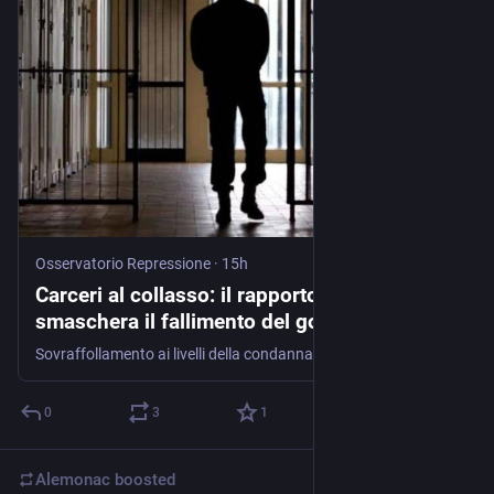
Osservatorio Repressione
·
15h
Carceri al collasso: il rapporto Antigone
smaschera il fallimento del governo Meloni
Sovraffollamento ai livelli della condanna europea del 2013, celle trasformate in forni, suicidi, psicofarmaci e misure alternative in calo. Il rapporto di metà anno di Antigone descrive un sistema penitenziario …
0
3
1
Alemonac
boosted