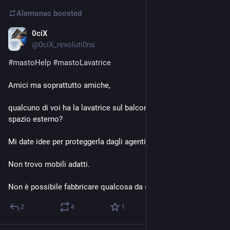
Alemonac
boosted
0ciX
5d
@
0ciX_revoluti0ns
#
mastoHelp
#
mastoLavatrice
Amici ma soprattutto amiche,
qualcuno di voi ha la lavatrice sul balcone o comunque in uno 
spazio esterno?
Mi date idee per proteggerla dagli agenti esterni? 
Non trovo mobili adatti.
Non è possibile fabbricare qualcosa da sé?
2
4
1