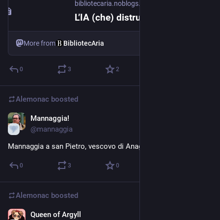
bibliotecaria.noblogs.org
L’IA (che) distrugge i libri, due volte – BibliotecAria
More from
BibliotecAria
0
3
2
Alemonac
boosted
Mannaggia!
3d
@
mannaggia
Mannaggia a san Pietro, vescovo di Anagni
0
3
0
Alemonac
boosted
Queen of Argyll
4d