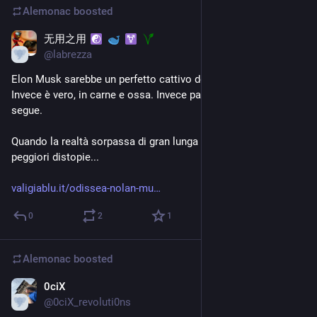
Alemonac
boosted
无用之用
5d
@
labrezza
Elon Musk sarebbe un perfetto cattivo della DC Comics. 
Invece è vero, in carne e ossa. Invece parla e qualcuno lo 
segue.
Quando la realtà sorpassa di gran lunga la fantasia delle 
peggiori distopie...
valigiablu.it/odissea-nolan-mu
0
2
1
Alemonac
boosted
0ciX
6d
@
0ciX_revoluti0ns