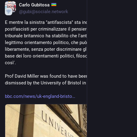
Carlo Gubitosa
1d
*
@
gubi@sociale.network
E mentre la sinistra "antifascista" sta inciuciando coi 
postfascisti per criminalizzare il pensiero antisionista, un 
tribunale britannico ha stabilito che l'antisionismo è un 
legittimo orientamento politico, che può essere espresso 
liberamente, senza poter discriminare gli antisionisti sulla 
base dei loro orientamenti politici, filosofici o religiosi. Bene 
così'.
Prof David Miller was found to have been wrongfully 
dismissed by the University of Bristol in October 2021.
bbc.com/news/uk-england-bristo