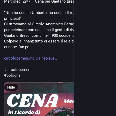
Mercoledì 29/7 – Cena per Gaetano Bresci
“Non ho ucciso Umberto, ho ucciso il re, ho ucciso un 
principio!”
Ci ritroviamo al Circolo Anarchico Berneri mercoledì 29 Luglio 
per celebrare con una cena il gesto di rivolta e liberazione che 
Gaetano Bresci compì nel 1900 uccidendo il Re Umberto I.
Colpevole innanzitutto di essere il re e di rappresentare, 
dunque, “un pr
circoloberneri.indivia.net/eve
#
circoloberneri
#
bologna
Hide