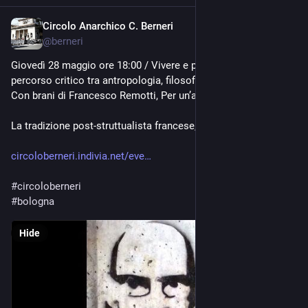
Circolo Anarchico C. Berneri
May 21
@
berneri
Giovedì 28 maggio ore 18:00 / Vivere e pensare l’esistenza: un 
percorso critico tra antropologia, filosofia e letteratura. 
Con brani di Francesco Remotti, Per un’antropologia inattuale
La tradizione post-struttualista francese, e anche la sua r
circoloberneri.indivia.net/eve
#
circoloberneri
#
bologna
Hide