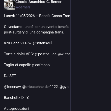
Circolo Anarchico C. Berneri
May 10
@
berneri
Lunedì 11/05/2026 – Benefit Cassa Trans
Ci vediamo lunedì per un evento benefit per ricovero 
post‑surgery di una compagna trans.
h20 Cena VEG w. @svtansoul
Torte e dolci VEG: @postbellica @wuthering.bitess
Taglio di capelli: @dafranco
DJ-SET
@leeenaw, @ericaschneider1122, @gylosss
Banchettx D.I.Y.
Autoproduzioni