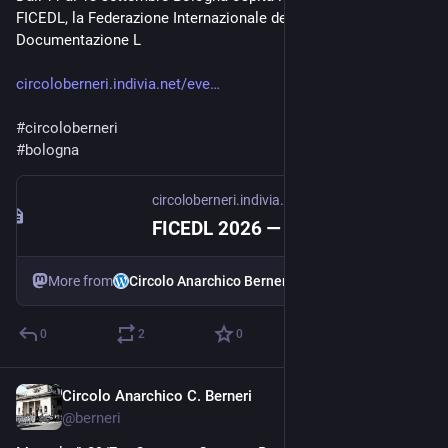
FICEDL, la Federazione Internazionale dei Centri studi e di 
Documentazione L
circoloberneri.indivia.net/eve
#
circoloberneri
#
bologna
circoloberneri.indivia.net
FICEDL 2026 — Incontro internazionale degli archivi anarchici · Bologna, 11–13 settembre – Circolo Anarchico Berneri
More from
Circolo Anarchico Berneri
0
2
0
Circolo Anarchico C. Berneri
Jul 25
@
berneri