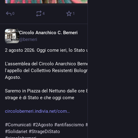
0
4
1
Circolo Anarchico C. Berneri
Jul 24
@
berneri
2 agosto 2026. Oggi come ieri, lo Stato uccide
L'assemblea del Circolo Anarchico Berneri aderisce e rilancia 
l'appello del Collettivo Resistenti Bolognesi per il corteo del 2 
Agosto.
Saremo in Piazza del Nettuno dalle ore 8.30 per ribadire che la 
strage è di Stato e che oggi come 
circoloberneri.indivia.net/com
#
Comunicati
#
2Agosto
#
antifascismo
#
Bologna
#
Resistenza
#
Solidariet
#
StrageDiStato