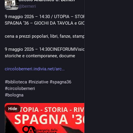
May 7
@
berneri
9 maggio 2026 – 14:30 / UTOPIA – STORIA – RIVOLUZIONE 
SPAGNA ’36 – GIOCHI DA TAVOLA e GIOCHI DI RUOLO
cena a prezzi popolari, libri, fanze, stampe, canti, convivialità
9 maggio 2026 – 14:30CINEFORUMVisione di pellicole 
storiche e contemporanee, docume
circoloberneri.indivia.net/arc
#
biblioteca
#
Iniziative
#
spagna36
#
circoloberneri
#
bologna
Hide