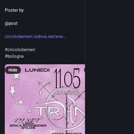
Poster by
@post
circoloberneri.indivia.net/eve
#
circoloberneri
#
bologna
Hide