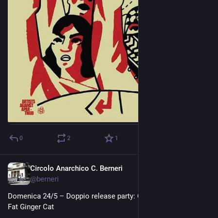
0
2
1
Circolo Anarchico C. Berneri
May 20
@
berneri
Domenica 24/5 – Doppio release party: One Hour Left + Super 
Fat Ginger Cat