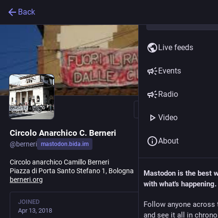
Back
Live feeds
Events
Radio
Follow
Video
Circolo Anarchico C. Berneri
About
@
berneri
mastodon.bida.im
Circolo anarchico Camillo Berneri
Piazza di Porta Santo Stefano 1, Bologna
Mastodon is the best 
berneri.org
with what's happening.
JOINED
Follow anyone across 
Apr 13, 2018
and see it all in chron