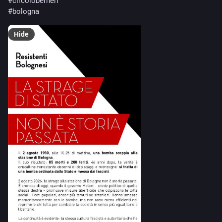
#
circoloberneri
#
bologna
Hide