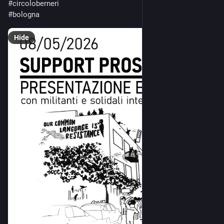
#
circoloberneri
#
bologna
Hide