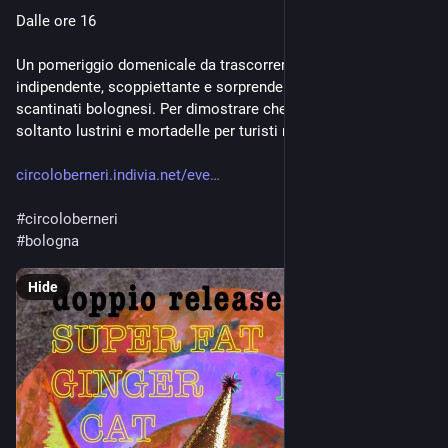
Dalle ore 16
Un pomeriggio domenicale da trascorrere all'insegna del rock 
indipendente, scoppiettante e sorprendente, che sorge dagli 
scantinati bolognesi. Per dimostrare che questa città non è 
soltanto lustrini e mortadelle per turisti ma che nel profond
circoloberneri.indivia.net/eve
#
circoloberneri
#
bologna
Hide