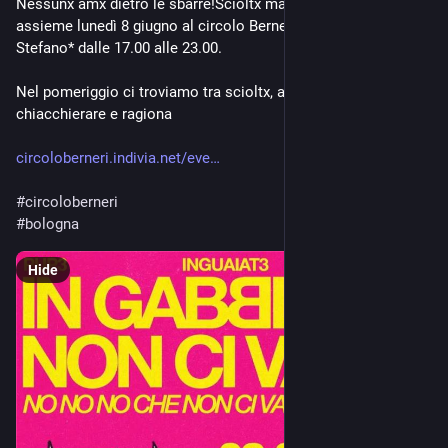
Nessunx amx dietro le sbarre!Scioltx ma unitx! Raccogliamoci 
assieme lunedì 8 giugno al circolo Berneri in Porta Santo 
Stefano* dalle 17.00 alle 23.00.
Nel pomeriggio ci troviamo tra scioltx, amx, pupx per 
chiacchierare e ragiona
circoloberneri.indivia.net/eve
#
circoloberneri
#
bologna
Hide