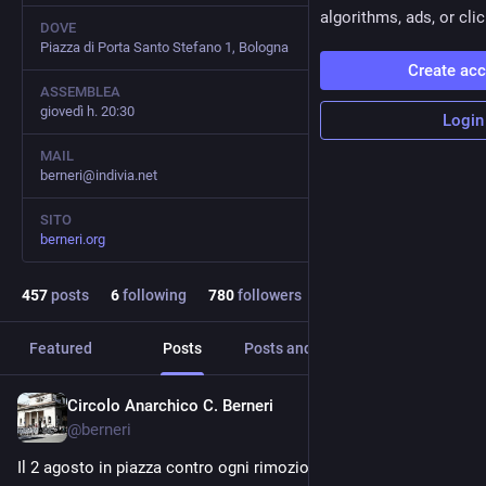
algorithms, ads, or clic
DOVE
Piazza di Porta Santo Stefano 1, Bologna
Create ac
ASSEMBLEA
giovedì h. 20:30
Login
MAIL
berneri@indivia.net
SITO
berneri.org
457
posts
6
following
780
followers
Featured
Posts
Posts and replies
Media
Circolo Anarchico C. Berneri
2d
@
berneri
Il 2 agosto in piazza contro ogni rimozione