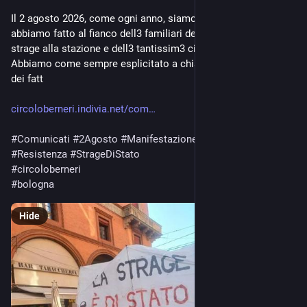
Il 2 agosto 2026, come ogni anno, siamo sces3 in piazza. Lo 
abbiamo fatto al fianco dell3 familiari delle vittime della 
strage alla stazione e dell3 tantissim3 cittadin3 presenti. 
Abbiamo come sempre esplicitato a chiare lettere la realtà 
dei fatt
circoloberneri.indivia.net/com
#
Comunicati
#
2Agosto
#
Manifestazione
#
Repressione
#
Resistenza
#
StrageDiStato
#
circoloberneri
#
bologna
Hide