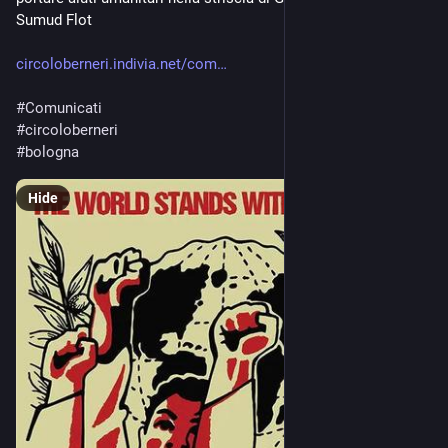
Sumud Flot
circoloberneri.indivia.net/com
#
Comunicati
#
circoloberneri
#
bologna
Hide