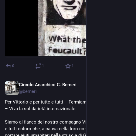
0
1
1
Circolo Anarchico C. Berneri
May 21
@
berneri
Per Vittorio e per tutte e tutti – Fermiamo lo Stato israeliano 
– Viva la solidarietà internazionale
Siamo al fianco del nostro compagno Vittorio Sergi e di tutte 
e tutti coloro che, a causa della loro coraggiosa decisione di 
portare aiuti umanitari nella striscia di Gaza con la Global 