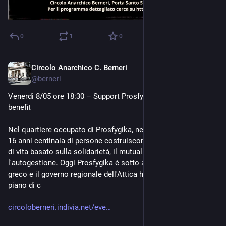
0
1
0
Circolo Anarchico C. Berneri
May 1
@
berneri
Venerdì 8/05 ore 18:30 – Support Prosfygika! Presentazione e 
benefit
Nel quartiere occupato di Prosfygika, nel centro di Atene, da 
16 anni centinaia di persone costruiscono insieme un modello 
di vita basato sulla solidarietà, il mutualismo, la collettività e 
l'autogestione. Oggi Prosfygika è sotto attacco: lo stato 
greco e il governo regionale dell'Attica hanno approvato un 
piano di c
circoloberneri.indivia.net/eve