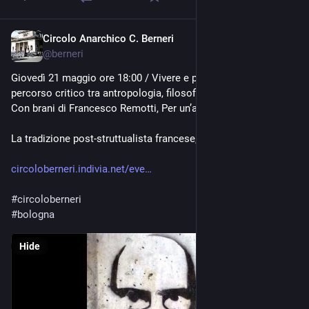
Circolo Anarchico C. Berneri
May 14
@
berneri
Giovedì 21 maggio ore 18:00 / Vivere e pensare l’esistenza: un 
percorso critico tra antropologia, filosofia e letteratura. 
Con brani di Francesco Remotti, Per un’antropologia inattuale
La tradizione post-struttualista francese, e anche la sua r
circoloberneri.indivia.net/eve
#
circoloberneri
#
bologna
Hide