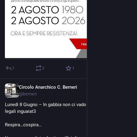
1
3
1
Circolo Anarchico C. Berneri
May 27
@
berneri
Lunedì 8 Giugno – In gabbia non ci vado – cena benefit spese 
legali inguaiat3
Respira…cospira…