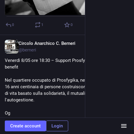
0
1
0
Circolo Anarchico C. Berneri
May 1
@
berneri
Venerdì 8/05 ore 18:30 – Support Prosfygika! Presentazione e 
benefit
Nel quartiere occupato di Prosfygika, nel centro di Atene, da 
16 anni centinaia di persone costruiscono insieme un modello 
di vita basato sulla solidarietà, il mutualismo, la collettività e 
l'autogestione. 
Og
Create account
Login
circoloberneri.indivia.net/arc