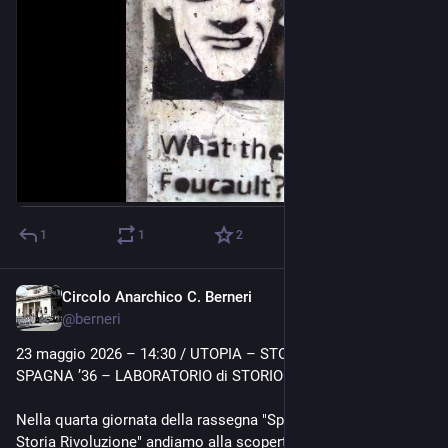
1
1
2
Circolo Anarchico C. Berneri
May 14
@
berneri
23 maggio 2026 – 14:30 / UTOPIA – STORIA – RIVOLUZIONE 
SPAGNA ’36 – LABORATORIO di STORIOGRAFIA POPOLARE
Nella quarta giornata della rassegna "Spagna '36 - Utopia 
Storia Rivoluzione" andiamo alla scoperta di materiali 