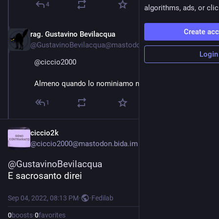
4
algorithms, ads, or clic
Create ac
rag. Gustavino Bevilacqua
Sep 4, 2022
@
GustavinoBevilacqua@mastodon.cisti.org
Login
@
ciccio2000
Almeno quando lo nominiamo noi un motivo c'è!
1
ciccio2k
@
ciccio2000@mastodon.bida.im
@
GustavinoBevilacqua
E sacrosanto direi
Sep 04, 2022, 08:13 PM
·
·
Fedilab
0
boosts
·
0
favorites