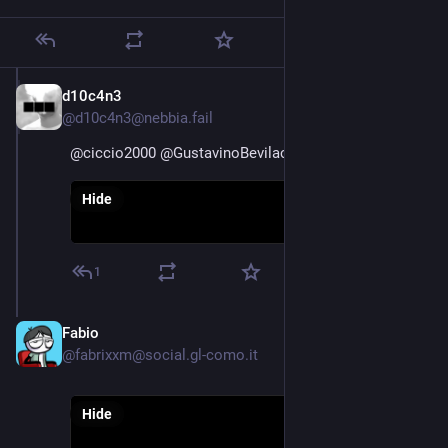
d10c4n3
Sep 5, 2022
@
d10c4n3@nebbia.fail
@
ciccio2000
@
GustavinoBevilacqua
Hide
1
Fabio
Sep 5, 2022
@
fabrixxm@social.gl-como.it
Hide