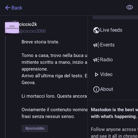
Back
ciccio2k
Sep 4, 2022
Live feeds
@
ciccio2000
Breve storia triste.
Events
Torno a casa, trovo nella buca una lettera con 
Radio
mittente scritto a mano, inizio a leggere con un filo di 
apprensione.
Video
Arrivo all'ultima riga del testo. Erano i testimoni di 
Geova.
About
Li mortacci loro. Questa ancora mi mancava.
Ovviamente il contenuto nominava dio varie volte in 
Mastodon is the best 
frasi senza nessun senso.
with what's happening.
#
porcoddio
Follow anyone across 
and see it all in chron