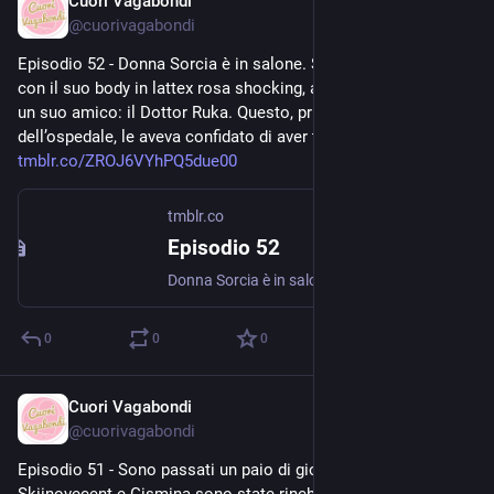
Cuori Vagabondi
Jul 26, 2020
@
cuorivagabondi
Episodio 52 - Donna Sorcia è in salone. Sta facendo zumba 
con il suo body in lattex rosa shocking, attendendo l’arrivo di 
un suo amico: il Dottor Ruka. Questo, prima dell’incendio 
dell’ospedale, le aveva confidato di aver trovato una nuova... 
tmblr.co/ZROJ6VYhPQ5due00
tmblr.co
Episodio 52
Donna Sorcia è in salone. Sta facendo zumba con il suo body in lattex rosa shocking, attendendo l’arrivo di un suo amico: il Dottor Ruka. Questo, prima dell’incendio dell’ospedale, le aveva confidato...
0
0
0
Cuori Vagabondi
Jul 25, 2020
@
cuorivagabondi
Episodio 51 - Sono passati un paio di giorni da quando 