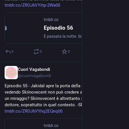
tmblr.co/ZROJ6VYihp-2Wa00
tmblr.co
Episodio 56
È passata la notte. Sono le 6:00 del mattino, il dottor Ruka ha chiesto per telefono a Donna Sorcia di poter tornare a far visita a Skiinovecent, ricevendo il suo permesso. Jakidal non ha dormito...
0
0
0
Cuori Vagabondi
Jul 27, 2020
@
cuorivagabondi
Episodio 55 - Jakidal apre la porta della cantina. Ruka 
vedendo Skiinovecent non può credere ai propri occhi. È forse 
un miraggio? Skiinovecent è altrettanto stupita di rivedere il 
dottore, soprattutto in quel contesto. -Skiinovecent, non sa... 
tmblr.co/ZROJ6VYhq2EQeq00
tmblr.co