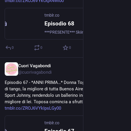
tmblr.co/ZROJ6VYkOqA4Wi00
tmblr.co
Episodio 68
***PRESENTE*** Skiinovecent sta uscendo dall’aeroporto e con la testa immersa completamente nei propri pensieri attraversa la strada. All’improvviso un taxi la investe, scaraventandola violentemente...
0
0
0
Cuori Vagabondi
Aug 4, 2020
@
cuorivagabondi
Episodio 67 - *ANNI PRIMA…* Donna Toposa è un'insegnante 
di tango, la migliore di tutta Buenos Aires. Dà lezioni di ballo a 
Sport Johnny, rendendolo un ballerino incredibile, anche 
migliore di lei. Toposa comincia a sfruttare le doti del... 
tmblr.co/ZROJ6VYkIpsLGy00
tmblr.co