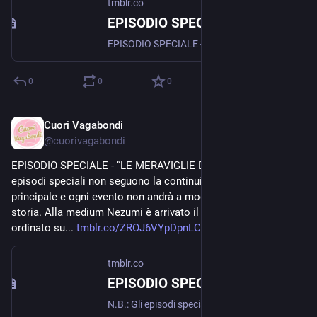
tmblr.co
EPISODIO SPECIALE - “STELLE E FAVILLE, MUSICALI SCINTILLE”
EPISODIO SPECIALE - “STELLE E FAVILLE, MUSICALI SCINTILLE” N.B.: Gli episodi speciali non seguono la continuity della serie principale e ogni evento non andrà a modificare il corso della storia....
0
0
0
Cuori Vagabondi
Aug 19, 2020
@
cuorivagabondi
EPISODIO SPECIALE - “LE MERAVIGLIE DEL TORIO” N.B.: Gli 
episodi speciali non seguono la continuity della serie 
principale e ogni evento non andrà a modificare il corso della 
storia. Alla medium Nezumi è arrivato il pacco che aveva 
ordinato su... 
tmblr.co/ZROJ6VYpDpnLCy00
tmblr.co
EPISODIO SPECIALE - "LE MERAVIGLIE DEL TORIO"
N.B.: Gli episodi speciali non seguono la continuity della serie principale e ogni evento non andrà a modificare il corso della storia. Alla medium Nezumi è arrivato il pacco che aveva ordinato su...