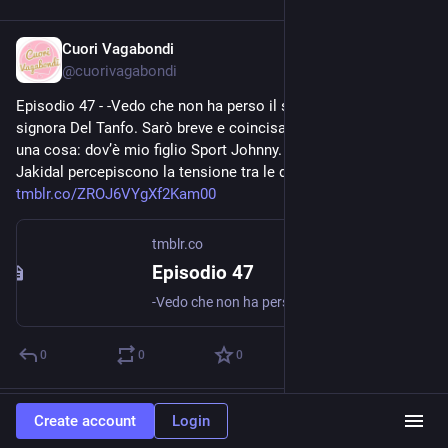
Cuori Vagabondi
Jul 23, 2020
@
cuorivagabondi
Episodio 47 - -Vedo che non ha perso il senso dell’umorismo, 
signora Del Tanfo. Sarò breve e coincisa. Voglio sapere solo 
una cosa: dov’è mio figlio Sport Johnny. Sia Gismina sia 
Jakidal percepiscono la tensione tra le due. -Non è un po’... 
tmblr.co/ZROJ6VYgXf2Kam00
tmblr.co
Episodio 47
-Vedo che non ha perso il senso dell’umorismo, signora Del Tanfo. Sarò breve e coincisa. Voglio sapere solo una cosa: dov’è mio figlio Sport Johnny. Sia Gismina sia Jakidal percepiscono la tensione...
0
0
0
Cuori Vagabondi
Jul 23, 2020
Create account
Login
@
cuorivagabondi