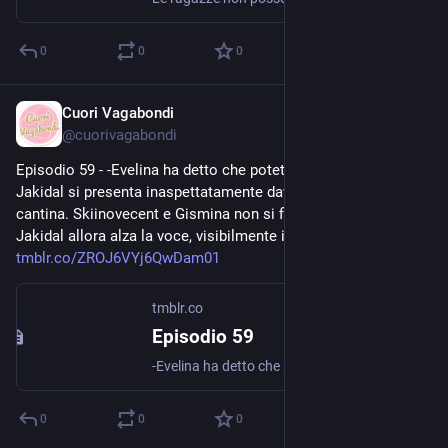
0
0
0
Cuori Vagabondi
Jul 31, 2020
@
cuorivagabondi
Episodio 59 - -Evelina ha detto che potete uscire. É mattino e 
Jakidal si presenta inaspettatamente davanti alla porta delle 
cantina. Skiinovecent e Gismina non si fidano e indugiano.   
Jakidal allora alza la voce, visibilmente innervosito. Ha... 
tmblr.co/ZROJ6VYj6QwDam01
tmblr.co
Episodio 59
-Evelina ha detto che potete uscire. É mattino e Jakidal si presenta inaspettatamente davanti alla porta delle cantina. Skiinovecent e Gismina non si fidano e indugiano. Jakidal allora alza la...
0
0
0