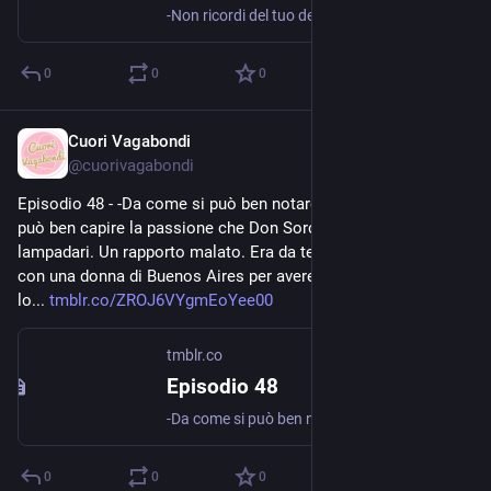
-Non ricordi del tuo debito, Skiinovecent? Non bastò vendere tuo figlio per saldare tutto. Jack portale in cantina, legale e chiudi la porta a chiave- Jakidal è titubante, guarda lo sguardo severo di...
0
0
0
Cuori Vagabondi
Jul 24, 2020
@
cuorivagabondi
Episodio 48 - -Da come si può ben notare in questa casa, si 
può ben capire la passione che Don Sorcio avesse per i 
lampadari. Un rapporto malato. Era da tempo che contrattava 
con una donna di Buenos Aires per avere il suo lampadario: 
lo... 
tmblr.co/ZROJ6VYgmEoYee00
tmblr.co
Episodio 48
-Da come si può ben notare in questa casa, si può ben capire la passione che Don Sorcio avesse per i lampadari. Un rapporto malato. Era da tempo che contrattava con una donna di Buenos Aires per avere...
0
0
0