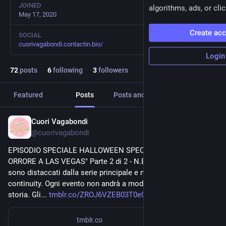
JOINED
algorithms, ads, or clic
May 17, 2020
Create ac
SOCIAL
cuorivagabondi.contactin.bio/
Login
72
posts
6
following
3
followers
Featured
Posts
Posts and replies
Media
Cuori Vagabondi
Nov 11, 2020
@
cuorivagabondi
EPISODIO SPECIALE HALLOWEEN SPECIAL "TERRORE E 
ORRORE A LAS VEGAS" Parte 2 di 2 - N.B.: Gli episodi speciali 
sono distaccati dalla serie principale e non ne seguono la 
continuity. Ogni evento non andrà a modificare il corso della 
storia. Gli... 
tmblr.co/ZROJ6VZEB03T0e00
tmblr.co