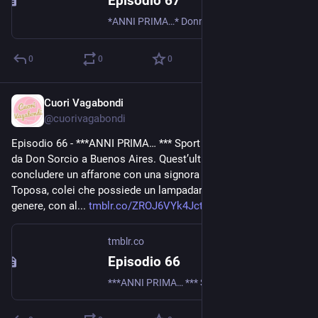
Episodio 67
*ANNI PRIMA…* Donna Toposa è un'insegnante di tango, la migliore di tutta Buenos Aires. Dà lezioni di ballo a Sport Johnny, rendendolo un ballerino incredibile, anche migliore di lei. Toposa...
0
0
0
Cuori Vagabondi
Aug 3, 2020
@
cuorivagabondi
Episodio 66 - ***ANNI PRIMA… *** Sport Johnny viene portato 
da Don Sorcio a Buenos Aires. Quest’ultimo è deciso a 
concludere un affarone con una signora del posto: Donna 
Toposa, colei che possiede un lampadario unico nel suo 
genere, con al... 
tmblr.co/ZROJ6VYk4Jctaq00
tmblr.co
Episodio 66
***ANNI PRIMA… *** Sport Johnny viene portato da Don Sorcio a Buenos Aires. Quest’ultimo è deciso a concludere un affarone con una signora del posto: Donna Toposa, colei che possiede un lampadario...