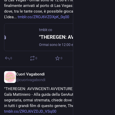
di Las Vegas - Ormai sono le 12:00 e i nostri eroi sono 
finalmente arrivati al porto di Las Vegas: un particolare porto 
dove, tra le tante cose, è possibile giocare alle slot-machine. 
L’idea... 
tmblr.co/ZROJ6VZDXpK_0q00
tmblr.co
"THEREGEN: AVVINCENTI AVVENTURE" EPISODIO 5 Il porto di Las Vegas
Ormai sono le 12:00 e i nostri eroi sono finalmente arrivati al porto di Las Vegas: un particolare porto dove, tra le tante cose, è possibile giocare alle slot-machine. L’idea di metterle fu del nonno...
0
0
0
Cuori Vagabondi
Nov 8, 2020
@
cuorivagabondi
"THEREGEN: AVVINCENTI AVVENTURE" EPISODIO 4 Il Gran 
Galà Mattiniero - Alla guida della GenAuto da più di un’ora, la 
segretaria, ormai stremata, chiede dove siano diretti e, come 
in tutti i grandi film di questo genere, Theregen con faccia... 
tmblr.co/ZROJ6VZDJD_VSq00