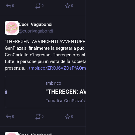
0
0
0
Cuori Vagabondi
Nov 10, 2020
@
cuorivagabondi
"THEREGEN: AVVINCENTI AVVENTURE" EPILOGO - Tornati al 
GenPlaza’s, finalmente la segretaria può salutare il suo amato 
GenCartello d’Ingresso, Theregen organizza una festa con 
tutte le persone più in vista della società. Alla festa 
presenzia... 
tmblr.co/ZROJ6VZDsPfAOm00
tmblr.co
"THEREGEN: AVVINCENTI AVVENTURE" EPILOGO
Tornati al GenPlaza's, finalmente la segretaria può salutare il suo amato GenCartello d’Ingresso, Theregen organizza una festa con tutte le persone più in vista della società. Alla festa presenzia...
0
0
0