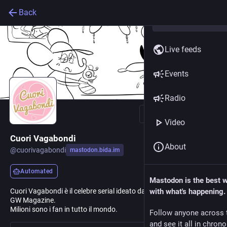
Back
Live feeds
Events
Radio
Follow
Video
Cuori Vagabondi
About
@
cuorivagabondi
mastodon.bida.im
Automated
Mastodon is the best 
Cuori Vagabondi è il celebre serial ideato da D.d.S. per il celebre
with what's happening.
GW Magazine.
Milioni sono i fan in tutto il mondo.
Follow anyone across 
and see it all in chron