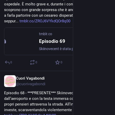
ospedale. È molto grave e, durante i controlli, i dottori 
scoprono con grande sorpresa che è anche incinta e riescono 
a farla partorire con un cesareo disperato. Nasce così, 
seppur... 
tmblr.co/ZROJ6VYkdQOr8q00
tmblr.co
Episodio 69
Skiinovecent è stata portata urgentemente in ospedale. È molto grave e, durante i controlli, i dottori scoprono con grande sorpresa che è anche incinta e riescono a farla partorire con un cesareo...
0
0
0
Cuori Vagabondi
Aug 4, 2020
@
cuorivagabondi
Episodio 68 - ***PRESENTE*** Skiinovecent sta uscendo 
dall’aeroporto e con la testa immersa completamente nei 
propri pensieri attraversa la strada. All’improvviso un taxi la 
investe, scaraventandola violentemente a terra. L’autista e il... 