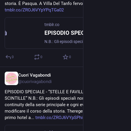
storia. È Pasqua. A Villa Del Tanfo fervono i preparativi per il... 
tmblr.co/ZROJ6VYpYPqTGa02
tmblr.co
EPISODIO SPECIALE - "PASQUA CHE PASSIONE"
N.B.: Gli episodi speciali non seguono la continuity della serie principale e ogni evento non andrà a modificare il corso della storia. È Pasqua. A Villa Del Tanfo fervono i preparativi per il...
0
0
0
Cuori Vagabondi
Aug 20, 2020
@
cuorivagabondi
EPISODIO SPECIALE - “STELLE E FAVILLE, MUSICALI 
SCINTILLE” N.B.: Gli episodi speciali non seguono la 
continuity della serie principale e ogni evento non andrà a 
modificare il corso della storia. Theregen inaugura il suo 
primo hotel a... 
tmblr.co/ZROJ6VYpSPhiqa01