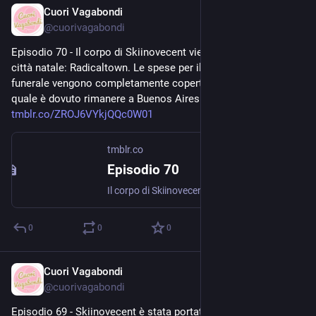
Cuori Vagabondi
Aug 5, 2020
@
cuorivagabondi
Episodio 70 - Il corpo di Skiinovecent viene portato nella sua 
città natale: Radicaltown. Le spese per il trasporto e per il 
funerale vengono completamente coperte da Sport Johnny, il 
quale è dovuto rimanere a Buenos Aires con la sua neonata... 
tmblr.co/ZROJ6VYkjQQc0W01
tmblr.co
Episodio 70
Il corpo di Skiinovecent viene portato nella sua città natale: Radicaltown. Le spese per il trasporto e per il funerale vengono completamente coperte da Sport Johnny, il quale è dovuto rimanere a...
0
0
0
Cuori Vagabondi
Aug 5, 2020
@
cuorivagabondi
Episodio 69 - Skiinovecent è stata portata urgentemente in 