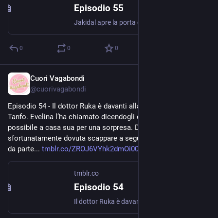
Episodio 55
Jakidal apre la porta della cantina. Ruka vedendo Skiinovecent non può credere ai propri occhi. È forse un miraggio? Skiinovecent è altrettanto stupita di rivedere il dottore, soprattutto in quel...
0
0
0
Cuori Vagabondi
Jul 27, 2020
@
cuorivagabondi
Episodio 54 - Il dottor Ruka è davanti alla porta di Villa del 
Tanfo. Evelina l’ha chiamato dicendogli di recarsi il prima 
possibile a casa sua per una sorpresa. Donna Sorcia è 
sfortunatamente dovuta scappare a seguito di una chiamata 
da parte... 
tmblr.co/ZROJ6VYhk2dmOi00
tmblr.co
Episodio 54
Il dottor Ruka è davanti alla porta di Villa del Tanfo. Evelina l’ha chiamato dicendogli di recarsi il prima possibile a casa sua per una sorpresa. Donna Sorcia è sfortunatamente dovuta scappare a...