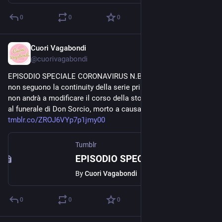
0
0
0
Cuori Vagabondi
Aug 19, 2020
@
cuorivagabondi
EPISODIO SPECIALE CORONAVIRUS N.B.: Gli episodi speciali 
non seguono la continuity della serie principale e ogni evento 
non andrà a modificare il corso della storia. Theregen si reca 
al funerale di Don Sorcio, morto a causa del coronavirus. Al... 
tmblr.co/ZROJ6VYp7p1jmy00
Tumblr
EPISODIO SPECIALE CORONAVIRUS
By
Cuori Vagabondi
0
0
0