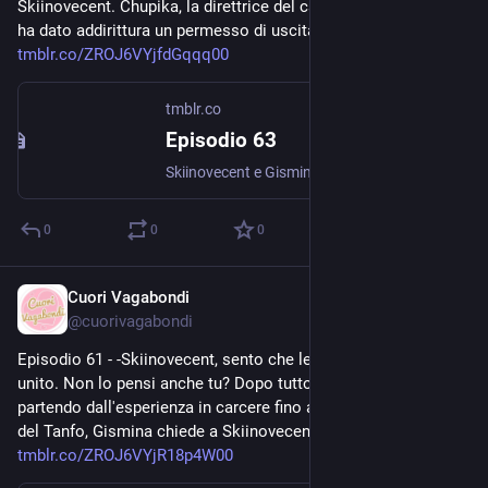
Skiinovecent. Chupika, la direttrice del carcere di Radicaltown, 
ha dato addirittura un permesso di uscita temporanea a... 
tmblr.co/ZROJ6VYjfdGqqq00
tmblr.co
Episodio 63
Skiinovecent e Gismina si sposano. Al matrimonio sono presenti i più stretti familiari e conoscenti di Skiinovecent. Chupika, la direttrice del carcere di Radicaltown, ha dato addirittura un permesso...
0
0
0
Cuori Vagabondi
Aug 1, 2020
@
cuorivagabondi
Episodio 61 - -Skiinovecent, sento che le difficoltà ci hanno 
unito. Non lo pensi anche tu? Dopo tutto quel che ha vissuto, 
partendo dall'esperienza in carcere fino al rapimento a Villa 
del Tanfo, Gismina chiede a Skiinovecent di prendersi una... 
tmblr.co/ZROJ6VYjR18p4W00