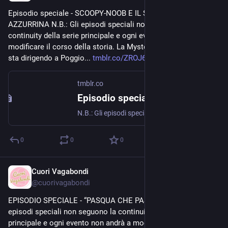
Episodio speciale - SCOOPY-NOOB E IL SEGRETO DI 
AZZURRINA N.B.: Gli episodi speciali non seguono la 
continuity della serie principale e ogni evento non andrà a 
modificare il corso della storia. La Mystery Eco-Machine si 
sta dirigendo a Poggio... 
tmblr.co/ZROJ6VYpn03Kye00
tmblr.co
Episodio speciale - SCOOPY-NOOB E IL SEGRETO DI AZZURRINA
N.B.: Gli episodi speciali non seguono la continuity della serie principale e ogni evento non andrà a modificare il corso della storia. La Mystery Eco-Machine si sta dirigendo a Poggio Torriana,...
0
0
0
Cuori Vagabondi
Aug 20, 2020
@
cuorivagabondi
EPISODIO SPECIALE - “PASQUA CHE PASSIONE” N.B.: Gli 
episodi speciali non seguono la continuity della serie 
principale e ogni evento non andrà a modificare il corso della 