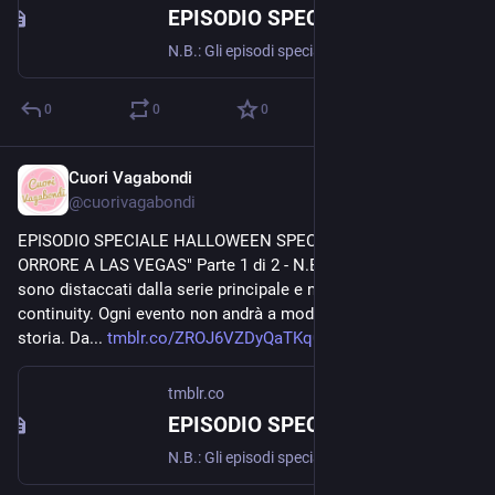
EPISODIO SPECIALE HALLOWEEN SPECIAL "TERRORE E ORRORE A LAS VEGAS" Parte 2 di 2
N.B.: Gli episodi speciali sono distaccati dalla serie principale e non ne seguono la continuity. Ogni evento non andrà a modificare il corso della storia. Gli schiavi mannari stanno rendendo la...
0
0
0
Cuori Vagabondi
Nov 10, 2020
@
cuorivagabondi
EPISODIO SPECIALE HALLOWEEN SPECIAL "TERRORE E 
ORRORE A LAS VEGAS" Parte 1 di 2 - N.B.: Gli episodi speciali 
sono distaccati dalla serie principale e non ne seguono la 
continuity. Ogni evento non andrà a modificare il corso della 
storia. Da... 
tmblr.co/ZROJ6VZDyQaTKq00
tmblr.co
EPISODIO SPECIALE HALLOWEEN SPECIAL "TERRORE E ORRORE A LAS VEGAS" Parte 1 di 2
N.B.: Gli episodi speciali sono distaccati dalla serie principale e non ne seguono la continuity. Ogni evento non andrà a modificare il corso della storia. Da tempo la GENdustry si sta occupando di...