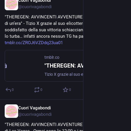
Cuori Vagabondi
Nov 9, 2020
@
cuorivagabondi
"THEREGEN: AVVINCENTI AVVENTURE" EPISODIO 6 "La fine 
di un’era" - Tizio X grazie al suo elicottero torna al suo ufficio, 
soddisfatto della sua vittoria schiacciante. Eppure qualcosa 
lo turba… infatti ancora nessun TG ha parlato di yacht... 
tmblr.co/ZROJ6VZDdq23ua01
tmblr.co
"THEREGEN: AVVINCENTI AVVENTURE" EPISODIO 6 "La fine di un’era"
Tizio X grazie al suo elicottero torna al suo ufficio, soddisfatto della sua vittoria schiacciante. Eppure qualcosa lo turba… infatti ancora nessun TG ha parlato di yacht esplosi al porto… pensieroso,...
0
0
0
Cuori Vagabondi
Nov 9, 2020
@
cuorivagabondi
"THEREGEN: AVVINCENTI AVVENTURE" EPISODIO 5 Il porto 