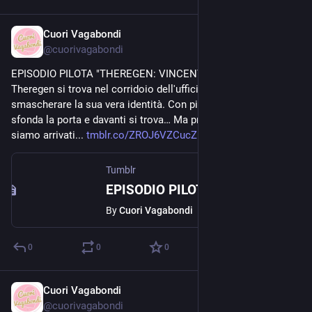
Cuori Vagabondi
Nov 7, 2020
@
cuorivagabondi
EPISODIO PILOTA "THEREGEN: VINCENTI AVVENTURE" - 
Theregen si trova nel corridoio dell'ufficio di Tizio X pronto a 
smascherare la sua vera identità. Con pistola alla mano 
sfonda la porta e davanti si trova… Ma prima di tutto come 
siamo arrivati... 
tmblr.co/ZROJ6VZCucZBye00
Tumblr
EPISODIO PILOTA "THEREGEN: VINCENTI AVVENTURE"
By
Cuori Vagabondi
0
0
0
Cuori Vagabondi
Aug 21, 2020
@
cuorivagabondi