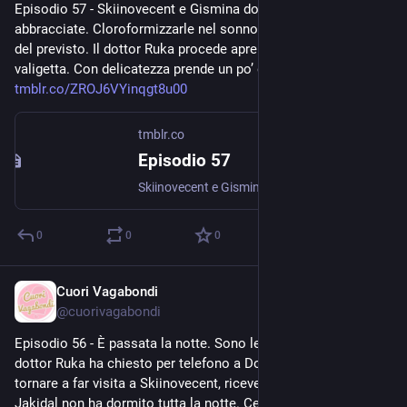
Episodio 57 - Skiinovecent e Gismina dormono sul pavimento 
abbracciate. Cloroformizzarle nel sonno è stato più semplice 
del previsto. Il dottor Ruka procede aprendo la propria 
valigetta. Con delicatezza prende un po’ di campioni da... 
tmblr.co/ZROJ6VYinqgt8u00
tmblr.co
Episodio 57
Skiinovecent e Gismina dormono sul pavimento abbracciate. Cloroformizzarle nel sonno è stato più semplice del previsto. Il dottor Ruka procede aprendo la propria valigetta. Con delicatezza prende un...
0
0
0
Cuori Vagabondi
Jul 30, 2020
@
cuorivagabondi
Episodio 56 - È passata la notte. Sono le 6:00 del mattino, il 
dottor Ruka ha chiesto per telefono a Donna Sorcia di poter 
tornare a far visita a Skiinovecent, ricevendo il suo permesso. 
Jakidal non ha dormito tutta la notte. Cerca di... 