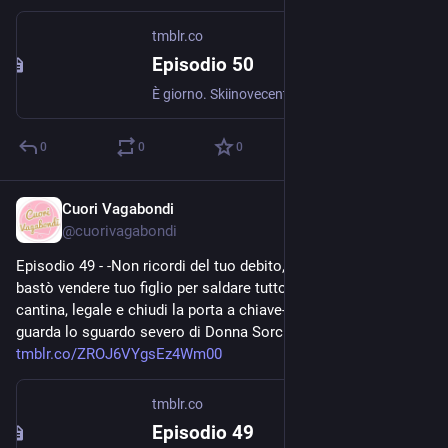
tmblr.co
Episodio 50
È giorno. Skiinovecent e Gismina hanno passato la notte insonne. La cantina viene illuminata dalla poca luce che penetra da uno stretto lucernario. Sono circondate da ciarpame vecchio, perlopiù...
0
0
0
Cuori Vagabondi
Jul 24, 2020
@
cuorivagabondi
Episodio 49 - -Non ricordi del tuo debito, Skiinovecent? Non 
bastò vendere tuo figlio per saldare tutto. Jack portale in 
cantina, legale e chiudi la porta a chiave- Jakidal è titubante, 
guarda lo sguardo severo di Donna Sorcia e non può fare a... 
tmblr.co/ZROJ6VYgsEz4Wm00
tmblr.co
Episodio 49