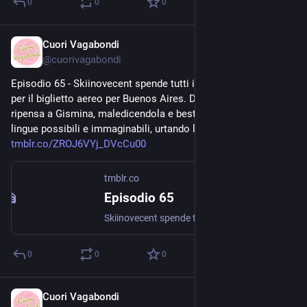
0
0
0
Cuori Vagabondi
Aug 3, 2020
@
cuorivagabondi
Episodio 65 - Skiinovecent spende tutti i soldi che ha con sé 
per il biglietto aereo per Buenos Aires. Durante il viaggio 
ripensa a Gismina, maledicendola e bestemmiando in tutte le 
lingue possibili e immaginabili, urtando la sensibilità di... 
tmblr.co/ZROJ6VYj_DVcCu00
tmblr.co
Episodio 65
Skiinovecent spende tutti i soldi che ha con sé per il biglietto aereo per Buenos Aires. Durante il viaggio ripensa a Gismina, maledicendola e bestemmiando in tutte le lingue possibili e...
0
0
0
Cuori Vagabondi
Aug 2, 2020