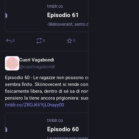
tmblr.co
Episodio 61
-Skiinovecent, sento che le difficoltà ci hanno unito. Non lo pensi anche tu? Dopo tutto quel che ha vissuto, partendo dall'esperienza in carcere fino al rapimento a Villa del Tanfo, Gismina chiede a...
0
0
0
Cuori Vagabondi
Aug 1, 2020
@
cuorivagabondi
Episodio 60 - Le ragazze non possono crederci, l’incubo 
sembra finito. Skiinovecent si rende conto che, anche se è 
fisicamente libera, dentro di sé sa di non esserlo. Un unico 
pensiero la tiene ancora prigioniera: suo figlio Sport Johnny.... 
tmblr.co/ZROJ6VYjL0nayy00
tmblr.co
Episodio 60
Le ragazze non possono crederci, l’incubo sembra finito. Skiinovecent si rende conto che, anche se è fisicamente libera, dentro di sé sa di non esserlo. Un unico pensiero la tiene ancora...