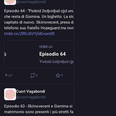
@
cuorivagabondi
Episodio 64 - “Psdoid 2sdjcidjud cjjd unun-vx8ud” È tutto ciò 
che resta di Gismina. Un biglietto. La storia si ripete: le è 
capitato di nuovo. Skiinovecent, presa dal panico, chiama al 
telefono suo fratello Hopeguard ma non viene risposta.... 
tmblr.co/ZROJ6VYjldGvum00
tmblr.co
Episodio 64
''Psdoid 2sdjcidjud cjjd unun-vx8ud'' È tutto ciò che resta di Gismina. Un biglietto. La storia si ripete: le è capitato di nuovo. Skiinovecent, presa dal panico, chiama al telefono suo fratello...
0
0
0
Cuori Vagabondi
Aug 2, 2020
@
cuorivagabondi
Episodio 63 - Skiinovecent e Gismina si sposano. Al 
matrimonio sono presenti i più stretti familiari e conoscenti di 