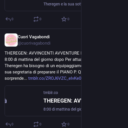
Theregen e la sua sottoposta escono dal GenHotel per recarsi alla GenAuto, una particolare Dodge Viper rossa perlata nera. È un bel pò che la segretaria non esce dal suo ufficio-abitazione e non può...
0
0
0
Cuori Vagabondi
Nov 7, 2020
@
cuorivagabondi
THEREGEN: AVVINCENTI AVVENTURE Episodio 2 "Piano P" - 
8:00 di mattina del giorno dopo Per attuare la sua vendetta 
Theregen ha bisogno di un equipaggiamento, così ordina alla 
sua segretaria di preparare il PIANO P. Quest’ultima si 
sorprende... 
tmblr.co/ZROJ6VZC_eIvKe00
tmblr.co
THEREGEN: AVVINCENTI AVVENTURE Episodio 2 "Piano P"
8:00 di mattina del giorno dopo Per attuare la sua vendetta Theregen ha bisogno di un equipaggiamento, così ordina alla sua segretaria di preparare il PIANO P. Quest’ultima si sorprende della scelta,...
0
0
0