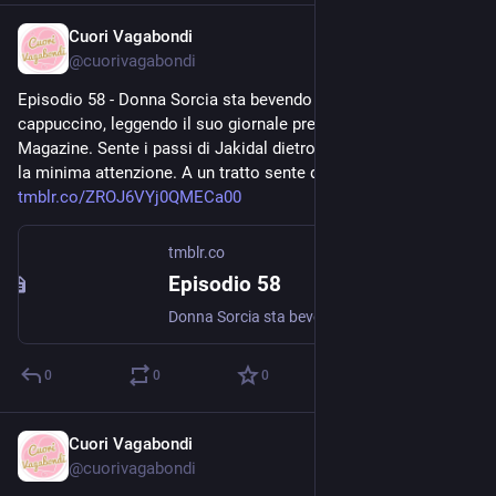
Cuori Vagabondi
Jul 31, 2020
@
cuorivagabondi
Episodio 58 - Donna Sorcia sta bevendo assonnata il suo 
cappuccino, leggendo il suo giornale preferito: il GW Official 
Magazine. Sente i passi di Jakidal dietro di lei, non gli presta 
la minima attenzione. A un tratto sente qualcosa di freddo... 
tmblr.co/ZROJ6VYj0QMECa00
tmblr.co
Episodio 58
Donna Sorcia sta bevendo assonnata il suo cappuccino, leggendo il suo giornale preferito: il GW Official Magazine. Sente i passi di Jakidal dietro di lei, non gli presta la minima attenzione. A un...
0
0
0
Cuori Vagabondi
Jul 30, 2020
@
cuorivagabondi