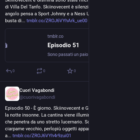
Skiinovecent e Gismina sono state rinchiuse nello scantinato 
di Villa Del Tanfo. Skiinovecent è silenziosa: seduta in un 
angolo pensa a Sport Johnny e a Ness Uno con in mano la 
busta di... 
tmblr.co/ZROJ6VYhArk_ue00
tmblr.co
Episodio 51
Sono passati un paio di giorni da quando Skiinovecent e Gismina sono state rinchiuse nello scantinato di Villa Del Tanfo. Skiinovecent è silenziosa: seduta in un angolo pensa a Sport Johnny e a Ness...
0
0
0
Cuori Vagabondi
Jul 25, 2020
@
cuorivagabondi
Episodio 50 - È giorno. Skiinovecent e Gismina hanno passato 
la notte insonne. La cantina viene illuminata dalla poca luce 
che penetra da uno stretto lucernario. Sono circondate da 
ciarpame vecchio, perlopiù oggetti appartenuti probabilmente 
a... 
tmblr.co/ZROJ6VYh4r9zui01