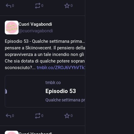
0
0
0
Cuori Vagabondi
Jul 26, 2020
@
cuorivagabondi
Episodio 53 - Qualche settimana prima… Ruka non fa altro che 
pensare a Skiinovecent. Il pensiero della sua inaspettata 
sopravvivenza a un tale incendio non gli permette di dormire… 
Che sia dotata di qualche potere soprannaturale 
sconosciuto?... 
tmblr.co/ZROJ6VYhVTk2Sm00
tmblr.co
Episodio 53
Qualche settimana prima… Ruka non fa altro che pensare a Skiinovecent. Il pensiero della sua inaspettata sopravvivenza a un tale incendio non gli permette di dormire… Che sia dotata di qualche potere...
0
0
0