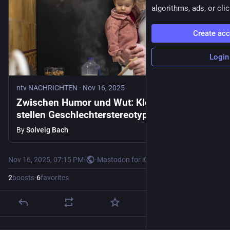
algorithms, ads, or clic
Create ac
Login
ntv NACHRICHTEN
·
Nov 16, 2025
Zwischen Humor und Wut: Kleine Anstöße
stellen Geschlechterstereotype infrage
By
Solveig Bach
Nov 16, 2025, 07:15 PM
·
·
Mastodon for iOS
2
boosts
·
6
favorites