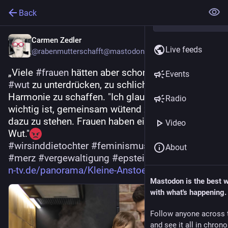
Back
Carmen Zedler
Live feeds
@
rabenmutterschafft@mastodon.bida.im
„Viele 
#
frauen
 hätten aber schon immer gelernt, 
Events
#
wut
 zu unterdrücken, zu schlichten und 
Harmonie zu schaffen. "Ich glaube, dass es 
Radio
wichtig ist, gemeinsam wütend zu sein und auch 
dazu zu stehen. Frauen haben ein Recht auf diese 
Video
Wut."
#
wirsinddietochter
#
feminismus
#
patriarchat
About
#
merz
#
vergewaltigung
#
epstein
#
gender
n-tv.de/panorama/Kleine-Anstoe
Mastodon is the best 
with what's happening.
Follow anyone across 
and see it all in chron