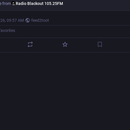
e from
Radio Blackout 105.25FM
026, 09:57 AM
·
·
feed2toot
favorites