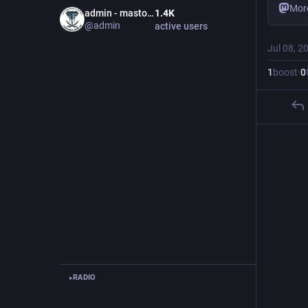
Mor
admin - mastodon.bida.im
1.4
K
@
admin
active users
Jul 08, 2
1
boost
·
0
RADIO
▸