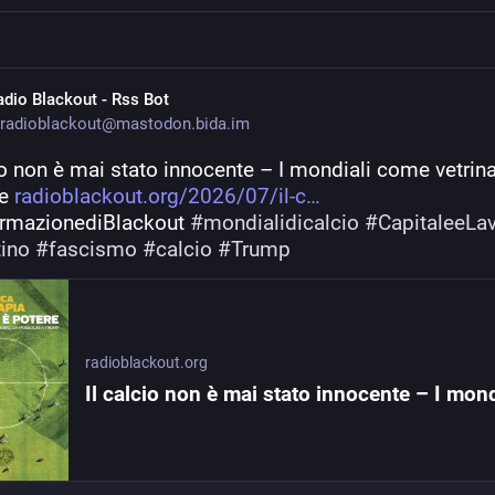
adio Blackout - Rss Bot
radioblackout@mastodon.bida.im
io non è mai stato innocente – I mondiali come vetrina
e 
radioblackout.org/2026/07/il-c
ormazionediBlackout 
#
mondialidicalcio
#
CapitaleeLa
tino
#
fascismo
#
calcio
#
Trump
radioblackout.org