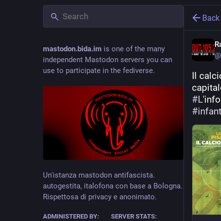
Back
R
mastodon.bida.im
is one of the many
@
independent Mastodon servers you can
use to participate in the fediverse.
Il calc
capital
#
L
'inf
#
infan
Un'istanza mastodon antifascista.
autogestita, italofona con base a Bologna.
Rispettosa di privacy e anonimato.
ADMINISTERED BY:
SERVER STATS: