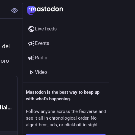
Live feeds
Events
 del 
Radio
voro
Video
Mastodon is the best way to keep up
with what's happening.
Il calcio non è mai stato innocente – I mondiali come vetrina del capitale
Follow anyone across the fediverse and
see it all in chronological order. No
algorithms, ads, or clickbait in sight.