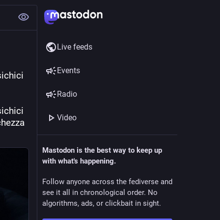
Live feeds
Events
sichici
Radio
ichici 
Video
chezza 
Mastodon is the best way to keep up
with what's happening.
Follow anyone across the fediverse and
see it all in chronological order. No
algorithms, ads, or clickbait in sight.