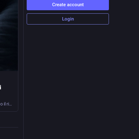
Create account
Login
i
Disturbi dell’attenzione e del sonno, ma anche obesità, stanchezza e apatia. Sono il risultato della dipendenza da social, app e smartphone di bambini e adolescenti.