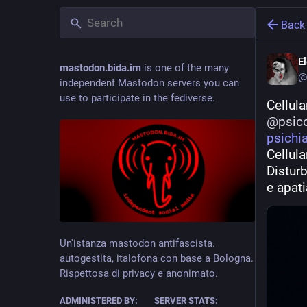
Back
E
mastodon.bida.im
is one of the many
@
independent Mastodon servers you can
use to participate in the fediverse.
Cellula
@
psic
psichia
Cellula
Disturb
e apati
Un'istanza mastodon antifascista.
autogestita, italofona con base a Bologna.
Rispettosa di privacy e anonimato.
ADMINISTERED BY:
SERVER STATS: