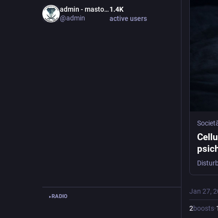
admin - mastodon.bida.im
1.4
K
@
admin
active users
Società
Cellu
psich
Jan 27, 
RADIO
▸
2
boosts
·