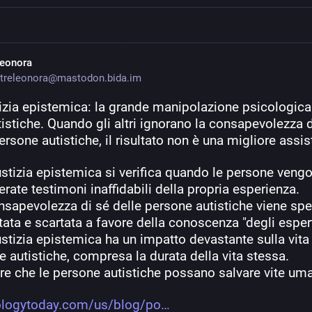
leonora
treleonora@mastodon.bida.im
izia epistemica: la grande manipolazione psicologica 
tistiche. Quando gli altri ignorano la consapevolezza d
ersone autistiche, il risultato non è una migliore assis
iustizia epistemica si verifica quando le persone vengo
rate testimoni inaffidabili della propria esperienza.
nsapevolezza di sé delle persone autistiche viene spe
ata e scartata a favore della conoscenza "degli espert
iustizia epistemica ha un impatto devastante sulla vita 
 autistiche, compresa la durata della vita stessa.
ere che le persone autistiche possano salvare vite um
logytoday.com/us/blog/po