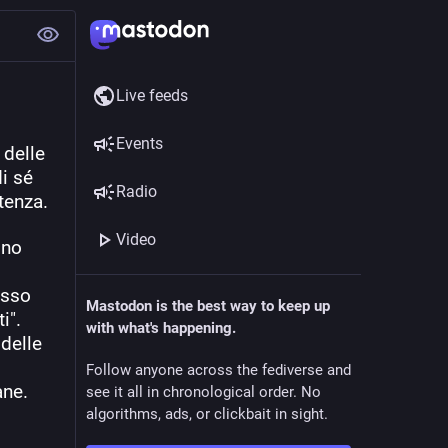
Live feeds
Events
delle 
i sé 
Radio
tenza.
Video
no 
sso 
Mastodon is the best way to keep up
i".
with what's happening.
delle 
Follow anyone across the fediverse and
ane.
see it all in chronological order. No
algorithms, ads, or clickbait in sight.