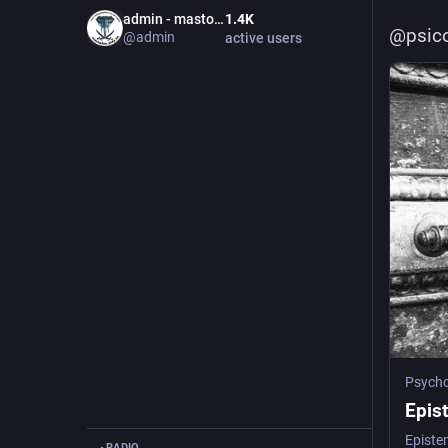
admin - mastodon.bida.im
1.4
K
@
psic
@
admin
active users
Psycho
Epist
RADIO
▸