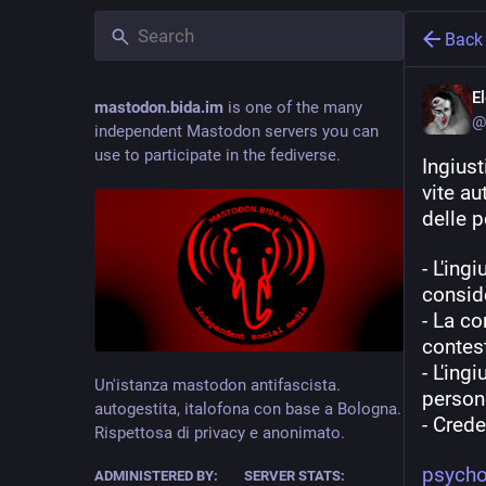
Back
E
mastodon.bida.im
is one of the many
@
independent Mastodon servers you can
use to participate in the fediverse.
Ingiust
vite au
delle p
- L'ing
conside
- La co
contest
- L'ing
Un'istanza mastodon antifascista.
persone
autogestita, italofona con base a Bologna.
- Cred
Rispettosa di privacy e anonimato.
psycho
ADMINISTERED BY:
SERVER STATS: