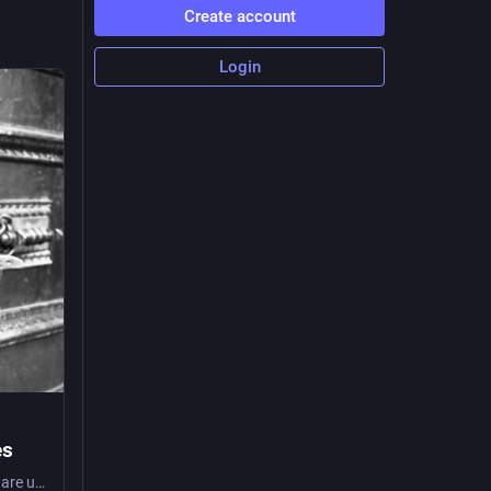
Create account
Login
es
Epistemic injustice is the assumption that people, usually those with less power, are unable to correctly understand their own lives. It takes a tragic toll on autistic lives.