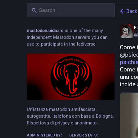
Back
E
mastodon.bida.im
is one of the many
@
independent Mastodon servers you can
use to participate in the fediverse.
Come fr
@
psic
psichia
Come fr
una co
incide 
Un'istanza mastodon antifascista.
autogestita, italofona con base a Bologna.
Rispettosa di privacy e anonimato.
ADMINISTERED BY:
SERVER STATS: