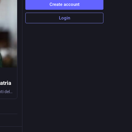
Create account
Login
atria
L’articolo analizza i disturbi d’ansia e mette al centro il punto di vista dei Presidenti della Società Italiana di Psichiatria.