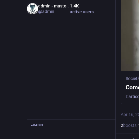
admin - mastodon.bida.im
1.4
K
@
admin
active users
Società
Come 
Apr 16, 2
2
boosts
·
RADIO
▸