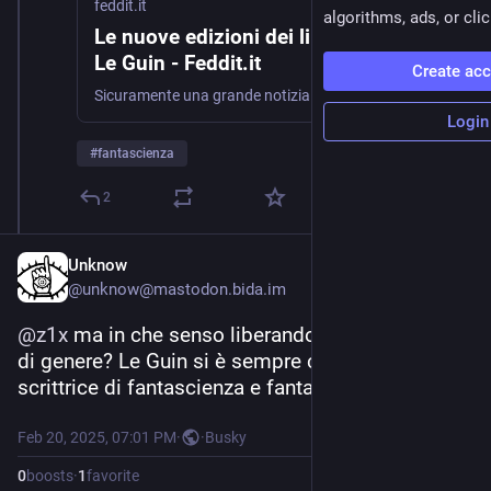
feddit.it
algorithms, ads, or clic
Le nuove edizioni dei libri di Ursula K.
Le Guin - Feddit.it
Create ac
Sicuramente una grande notizia per chi ama Ursula K. LeGuin, l’Ecumene, la sua visione della fantascienza…
Login
#
fantascienza
2
Unknow
@
unknow@mastodon.bida.im
@
z1x
 ma in che senso liberandola dell'etichetta 
di genere? Le Guin si è sempre considerata una 
scrittrice di fantascienza e fantasy.
Feb 20, 2025, 07:01 PM
·
·
Busky
0
boosts
·
1
favorite