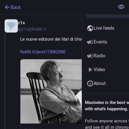
Back
z1x
Feb 20, 2025
Live feeds
@
z1x@feddit.it
Le nuove edizioni dei libri di Ursula K. Le Guin
Events
feddit.it/post/15062360
Radio
Video
About
Mastodon is the best 
with what's happening.
Follow anyone across 
and see it all in chron