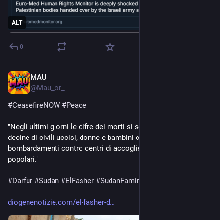
ALT
0
MAU
Oct 17, 2025
@
Mau_or_
#
CeasefireNOW
#
Peace
"Negli ultimi giorni le cifre dei morti si sono moltiplicate: 
decine di civili uccisi, donne e bambini compresi, in 
bombardamenti contro centri di accoglienza e quartieri 
popolari."
#
Darfur
#
Sudan
#
ElFasher
#
SudanFamine
#
17ottobre
diogenenotizie.com/el-fasher-d