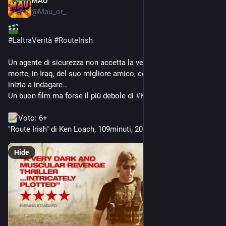
MAU
Oct 17, 2023
@
Mau_or_
#
LaltraVerità
#
RouteIrish
Un agente di sicurezza non accetta la versione ufficiale sulla 
morte, in Iraq, del suo migliore amico, contractor come lui, e 
inizia a indagare…
Un buon film ma forse il più debole di 
#
KenLoach
.
Voto: 6+ 
"Route Irish" di Ken Loach, 109minuti, 2010.
Hide