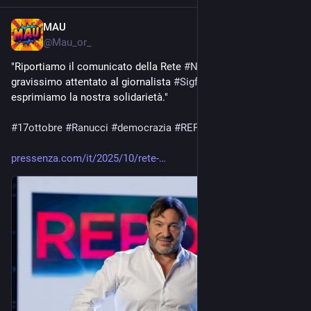
MAU
Oct 17, 2025
@
Mau_or_
"Riportiamo il comunicato della Rete 
#
NoBavaglio
 sul 
gravissimo attentato al giornalista 
#
SigfridoRanucci
, a cui 
esprimiamo la nostra solidarietà."
#
17ottobre
#
Ranucci
#
democrazia
#
REPORT
pressenza.com/it/2025/10/rete-