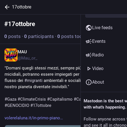
17ottobre
#
17ottobre
Follow hashtag
Live feeds
0
posts
·
0
participants
·
0
posts today
Events
MAU
Oct 17, 2025
Radio
@
Mau_or_
"Domani quegli stessi mezzi, sempre più sofisticati e 
Video
micidiali, potranno essere impiegati per cercare di fermare il 
flusso dei 
#
migranti
 ambientali e sociali in fuga dalle aree del 
About
nostro pianeta diventate invivibili."
#
Gaza
#
ClimateCrisis
#
Capitalismo
#
CambiamentoClimatico
Mastodon is the best 
#
GENOCIDIO
#
17ottobre
with what's happening.
volerelaluna.it/in-primo-piano
Follow anyone across 
and see it all in chron