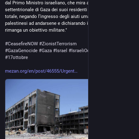
dal Primo Ministro israeliano, che mira a svuotare la parte 
settentrionale di Gaza dei suoi residenti attraverso un assedio 
totale, negando l’ingresso degli aiuti umanitari, costringendo i 
palestinesi ad andarsene e dichiarando illegalmente chiunque 
rimanga un obiettivo militare."
#
CeasefireNOW
#
ZionistTerrorism
#
GazaGenocide
‌ 
#
Gaza
#
Israel
#
IsraeliOccupation
#
PACE
#
17ottobre
mezan.org/en/post/46555/Urgent