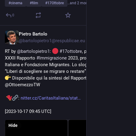
#
cinema
#
film
#
17Ottobre
…and 2 more
0
Pietro Bartolo
Oct 17, 2023
@
bartolopietro1@respublicae.eu
RT by 
@
bartolopietro1
: 
#
17ottobre
, presentato a Roma il 
XXXII Rapporto 
#
Immigrazione
 2023, promosso da Caritas 
Italiana e Fondazione Migrantes. Lo slogan di quest’anno è: 
“Liberi di scegliere se migrare o restare”.
 Disponibile qui la sintesi del Rapporto: 
bit.ly/3QkHq66
. 
@OttoemezzoTW
: 
nitter.cz/CaritasItaliana/stat
[2023-10-17 09:45 UTC]
Hide