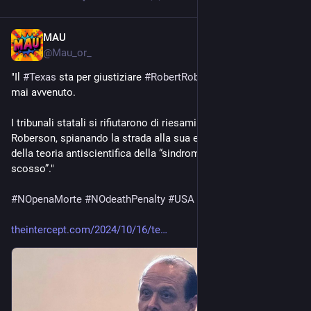
MAU
Oct 17, 2024
@
Mau_or_
"Il 
#
Texas
 sta per giustiziare 
#
RobertRoberson
 per un crimine 
mai avvenuto.
I tribunali statali si rifiutarono di riesaminare il caso di 
Roberson, spianando la strada alla sua esecuzione sulla base 
della teoria antiscientifica della “sindrome del bambino 
scosso”."
#
NOpenaMorte
#
NOdeathPenalty
#
USA
#
17ottobre
theintercept.com/2024/10/16/te