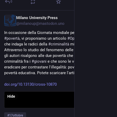
0
Milano University Press
Oct 17, 2024
@
milanoup@mastodon.uno
In occasione della Giornata mondiale per l'eradicazione della 
#
povertà
, vi proponiamo un articolo 
#
OpenAccess
 da 
#
Cross
che indaga le radici della 
#
criminalità
 minorile.
Attraverso lo studio del fenomeno delle 
#
babygang
 a 
#
Napoli
, 
gli autori risalgono alle due povertà che gettano i semi della 
criminalità fra i 
#
giovani
 e che sono le vere cause da 
eradicare per contrastare l'illegalità: povertà economica e 
povertà educativa. Potete scaricare l'articolo qui
doi.org/10.13130/cross-10870
Hide
#
17ottobre