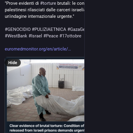
"Prove evidenti di 
#
torture
 brutali: le condizioni dei corpi 
palestinesi rilasciati dalle carceri israeliane richiedono 
un'indagine internazionale urgente."
#
GENOCIDIO
#
PULIZIAETNICA
#
GazaGenocide
‌ 
#
Gaza
#
WestBank
#
Israel
#
Peace
#
17ottobre
euromedmonitor.org/en/article/
Hide