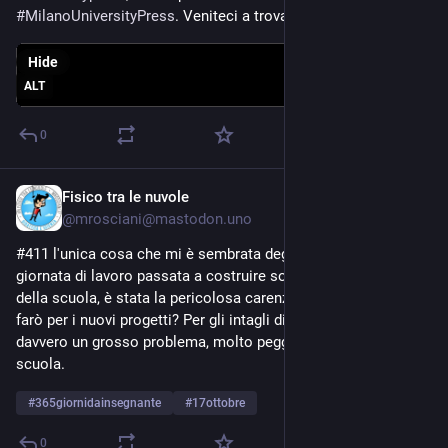
#
MilanoUniversityPress
. Veniteci a trovare!
Hide
ALT
0
Fisico tra le nuvole
Oct 17, 2023
@
mrosciani@mastodon.uno
#411 l'unica cosa che mi è sembrata degna di nota, dopo una 
giornata di lavoro passata a costruire soluzioni per problemi 
della scuola, è stata la pericolosa carenza di legno. Come 
farò per i nuovi progetti? Per gli intagli di Natale? Mi sembra 
davvero un grosso problema, molto peggiore dei casini della 
scuola.
#
365giornidainsegnante
#
17ottobre
0