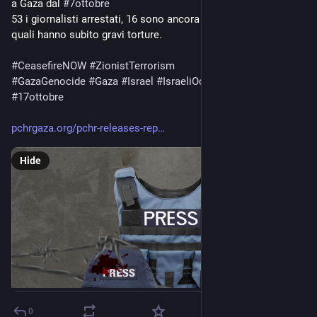
a Gaza dal 
#
7ottobre
53 i giornalisti arrestati, 16 sono ancora detenuti, alcuni dei 
quali hanno subito gravi torture.
#
CeasefireNOW
#
ZionistTerrorism
#
GazaGenocide
‌ 
#
Gaza
#
Israel
#
IsraeliOccupation
#
PACE
#
17ottobre
pchrgaza.org/pchr-releases-rep
Hide
0