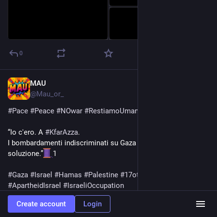
0
MAU
Oct 17, 2023
@
Mau_or_
#
Pace
#
Peace
#
NOwar
#
RestiamoUmani
#
disumanità
“Io c'ero. A 
#
KfarAzza
.
I bombardamenti indiscriminati su Gaza non sono una 
soluzione.”
1
#
Gaza
#
Israel
#
Hamas
#
Palestine
#
17ottobre
#
ApartheidIsrael
#
IsraeliOccupation
Create account
Login
haaretz.com/opinion/2023-10-17