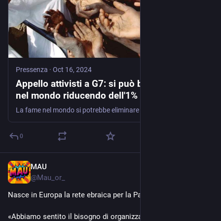
Pressenza
·
Oct 16, 2024
Appello attivisti a G7: si può battere la fame
nel mondo riducendo dell'1% la spesa
militare
La fame nel mondo si potrebbe eliminare riducendo le spese militari e impegnando a questo scopo le risorse liberate: è il messaggio al centro di una campagna di sensibilizzazione dell'associazione Peacelink, corredata di numeri e grafici
0
MAU
Oct 17, 2024
@
Mau_or_
Nasce in Europa la rete ebraica per la Palestina.
«Abbiamo sentito il bisogno di organizzarci collettivamente 