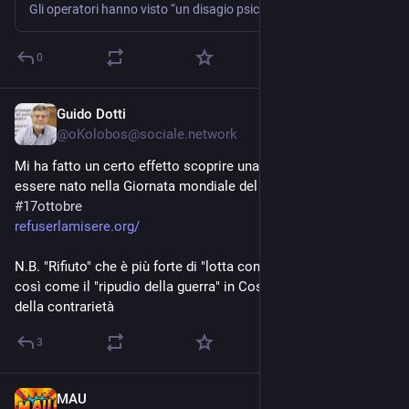
morire - Il Fatto Quotidiano
Gli operatori hanno visto “un disagio psichiatrico quasi universale nei bambini piccoli"
0
Guido Dotti
Oct 17, 2024
@
oKolobos@sociale.network
Mi ha fatto un certo effetto scoprire una ventina d'anni fa di 
essere nato nella Giornata mondiale del rifiuto della miseria
#
17ottobre
refuserlamisere.org/
N.B. "Rifiuto" che è più forte di "lotta contro",
così come il "ripudio della guerra" in Costituzione è più forte 
della contrarietà
3
MAU
Oct 17, 2024