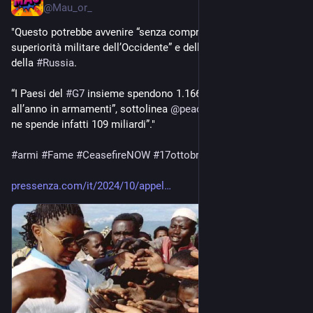
@
Mau_or_
"Questo potrebbe avvenire “senza compromettere la 
superiorità militare dell’Occidente” e della 
#
Nato
 nei confronti 
della 
#
Russia
.
“I Paesi del 
#
G7
 insieme spendono 1.166 miliardi di dollari 
all’anno in armamenti”, sottolinea 
@
peacelink
 “mentre Mosca 
ne spende infatti 109 miliardi”." 
#
armi
#
Fame
#
CeasefireNOW
#
17ottobre
pressenza.com/it/2024/10/appel