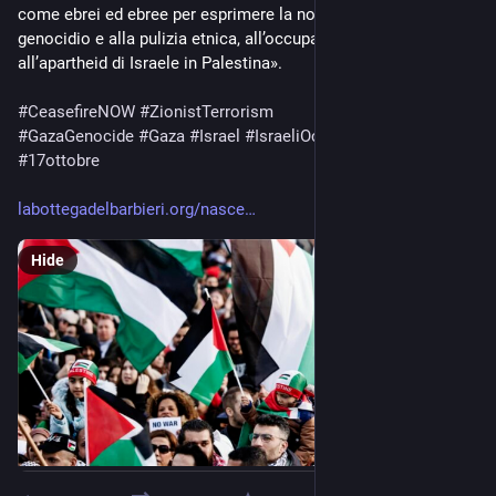
come ebrei ed ebree per esprimere la nostra opposizione al 
genocidio e alla pulizia etnica, all’occupazione coloniale e 
all’apartheid di Israele in Palestina».
#
CeasefireNOW
#
ZionistTerrorism
#
GazaGenocide
‌ 
#
Gaza
#
Israel
#
IsraeliOccupation
#
PACE
#
17ottobre
labottegadelbarbieri.org/nasce
Hide