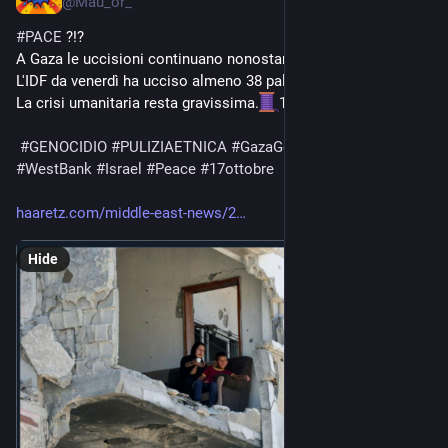
@
Mau_or_
#
PACE
 ?!?
A Gaza le uccisioni continuano nonostante il cessate il fuoco.
L'IDF da venerdì ha ucciso almeno 38 palestinesi.
La crisi umanitaria resta gravissima.
1/?
#
GENOCIDIO
#
PULIZIAETNICA
#
GazaGenocide
‌ 
#
Gaza
#
WestBank
#
Israel
#
Peace
#
17ottobre
haaretz.com/middle-east-news/2
Hide