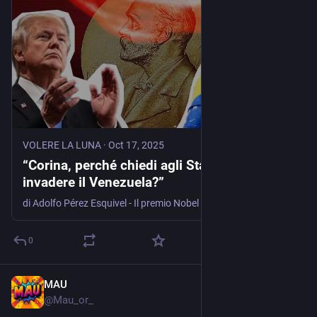
VOLERE LA LUNA
·
Oct 17, 2025
“Corina, perché chiedi agli Stati Uniti di
invadere il Venezuela?”
di Adolfo Pérez Esquivel - Il premio Nobel per la pace Adolfo Pérez Esquivel, difensore dei diritti umani e già perseguitato dai generali golpisti argentini, scrive una lettera aperta a Corina Machado, insignita dello stesso premio: “Perché hai chiesto agli Stati Uniti di invadere il Venezuela? Perché hai dedicato il premio appena ricevuto a Trump, aggressore del tuo Paese, invece che al tuo popolo?”.
0
MAU
Oct 17, 2025
*
@
Mau_or_