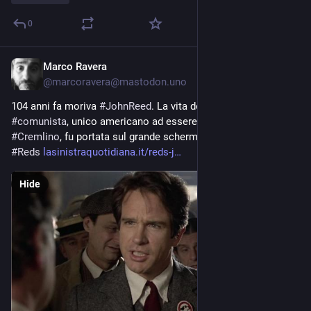
0
Marco Ravera
Oct 17, 2024
*
@
marcoravera@mastodon.uno
104 anni fa moriva 
#
JohnReed
. La vita del giornalista 
#
comunista
, unico americano ad essere sepolto nel 
#
Cremlino
, fu portata sul grande schermo da 
#
WarrenBeatty
 in 
#
Reds
lasinistraquotidiana.it/reds-j
Hide