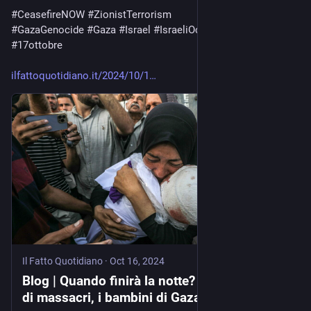
#
CeasefireNOW
#
ZionistTerrorism
#
GazaGenocide
‌ 
#
Gaza
#
Israel
#
IsraeliOccupation
#
PACE
#
17ottobre
ilfattoquotidiano.it/2024/10/1
Il Fatto Quotidiano
·
Oct 16, 2024
Blog | Quando finirà la notte? Dopo un anno
di massacri, i bambini di Gaza vogliono