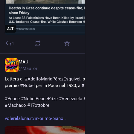
ALT
1
MAU
Oct 17, 2025
@
Mau_or_
Lettera di 
#
AdolfoMariaPérezEsquivel
, pacifista argentino, 
premio 
#
Nobel
 per la Pace nel 1980, a 
#
MaríaCorinaMachado
.
#
Peace
#
NobelPeacePrize
#
Venezuela
#
Trump
#
USA
#
Machado
#
17ottobre
volerelaluna.it/in-primo-piano