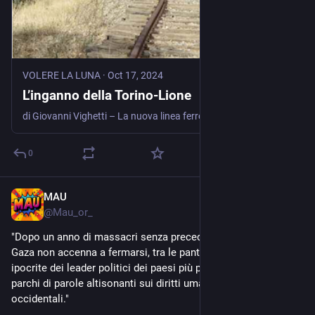
VOLERE LA LUNA
·
Oct 17, 2024
L’inganno della Torino-Lione
di Giovanni Vighetti – La nuova linea ferroviaria Torino-Lione non esiste. Dato il disimpegno della Francia se ne discuterà, forse, tra 20 o 30 anni e potrebbe essere operativa solo a fine secolo quando il mondo sarà tutt’altro. Perché, dunque, iniziare manu militari, nella piana di Susa, lavori del tutto inutili? Solo per fare un’esibizione di forza, un’intimidazione nei confronti di cittadini che non vogliono essere sudditi.
0
MAU
Oct 17, 2024
@
Mau_or_
"Dopo un anno di massacri senza precedenti recenti l’orrore a 
Gaza non accenna a fermarsi, tra le pantomime e moine 
ipocrite dei leader politici dei paesi più potenti al mondo, mai 
parchi di parole altisonanti sui diritti umani e sui valori 
occidentali."