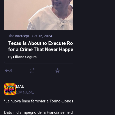
The Intercept
·
Oct 16, 2024
Texas Is About to Execute Robert Roberson
for a Crime That Never Happened
By
Liliana Segura
0
MAU
Oct 17, 2024
*
@
Mau_or_
"La nuova linea ferroviaria Torino-Lione non esiste.
Dato il disimpegno della Francia se ne discuterà, forse, tra 20 