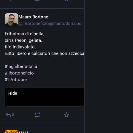
Mauro Bortone
Oct 17, 2023
@
IlBortoneficio@mastodon.uno
Frittatona di cipolla,
birra Peroni gelata,
tifo indiavolato,
rutto libero e calciatori che non azzeccano una nota dell'inno 
#
InghilterraItalia
#
ilbortoneficio
#
17ottobre
Hide
0