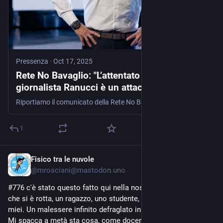
Pressenza
·
Oct 17, 2025
Rete No Bavaglio: "L’attentato contro il
giornalista Ranucci è un attacco alla libertà
di stampa e alla democrazia”
Riportiamo il comunicato della Rete No Bavaglio sul gravissimo attentato al giornalista Sigfrido Ranucci, a cui esprimiamo la nostra solidarietà. La RETE
1
Fisico tra le nuvole
Oct 18, 2024
@
mrosciani@mastodon.uno
#776 c'è stato questo fatto qui nella nostra frazione. Una vita 
che si è rotta, un ragazzo, uno studente, coetaneo e amici dei 
miei. Un malessere infinito defraglato in una serata qualsiasi. 
Mi spacca a metà sta cosa, come docente, come persona... 