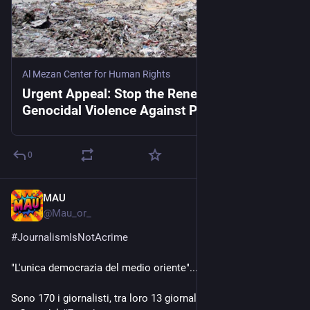
Al Mezan Center for Human Rights
Urgent Appeal: Stop the Renewed Wave of
Genocidal Violence Against Palestinians in
Northern Gaza Now!
0
MAU
Oct 17, 2024
*
@
Mau_or_
#
JournalismIsNotAcrime
"L'unica democrazia del medio oriente"... 
Sono 170 i giornalisti, tra loro 13 giornaliste, uccisi da Israele 