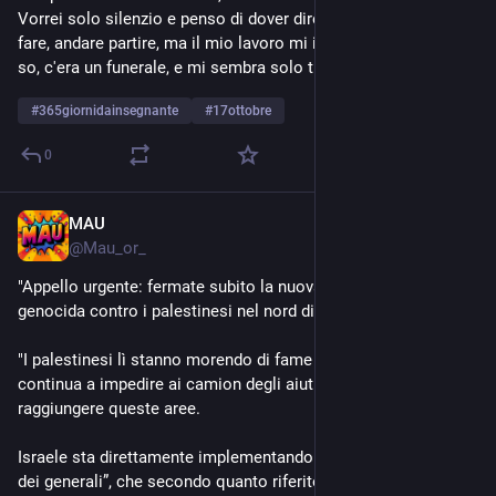
Vorrei solo silenzio e penso di dover dire qualcosa; vorrei 
fare, andare partire, ma il mio lavoro mi impone un ruolo. Non 
so, c'era un funerale, e mi sembra solo tutto troppo assurdo.
#
365giornidainsegnante
#
17ottobre
0
MAU
Oct 17, 2024
@
Mau_or_
"Appello urgente: fermate subito la nuova ondata di violenza 
genocida contro i palestinesi nel nord di Gaza!"
"I palestinesi lì stanno morendo di fame mentre Israele 
continua a impedire ai camion degli aiuti umanitari di 
raggiungere queste aree.
Israele sta direttamente implementando il cosiddetto “Piano 
dei generali”, che secondo quanto riferito è stato esaminato 