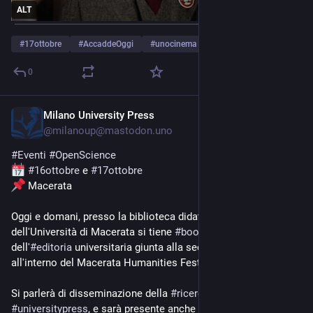
ALT
#
17ottobre
#
AccaddeOggi
#
unocinema
…and 5 more
0
Milano University Press
Oct 16, 2024
@
milanoup@mastodon.uno
#
Eventi
#
OpenScience
#
16ottobre
 e 
#
17ottobre
 Macerata
Oggi e domani, presso la biblioteca didattica di ateneo 
dell'Università di Macerata si tiene 
#
booksup
!, fiera 
dell'
#
editoria
 universitaria giunta alla seconda edizione, 
all'interno del Macerata Humanities Festival.
Si parlerà di disseminazione della 
#
ricerca
, 
#
openscience
 e 
#
universitypress
, e sarà presente anche la 