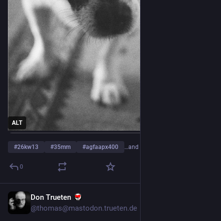
ALT
#
26kw13
#
35mm
#
agfaapx400
…and 14 more
0
Don Trueten
Oct 9, 2025
@
thomas@mastodon.trueten.de