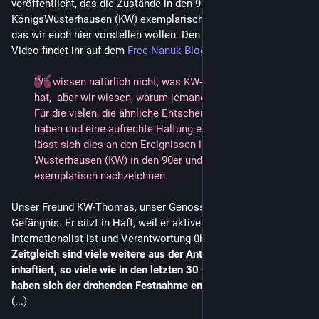
veröffentlicht, das die Zustände in den 90er und 00er Jahren in 
KönigsWusterhausen (KW) exemplarisch nachzeichnet und 
das wir euch hier vorstellen wollen. Den gesamten Text zum 
Video findet ihr auf dem 
Free Nanuk Blog
Wir wissen natürlich nicht, was KW-Thomas gemacht
hat, aber wir wissen, warum jemand Antifaschist*in wird.
Für die vielen, die ähnliche Entscheidungen getroffen
haben und eine aufrechte Haltung eingenommen haben,
lässt sich dies an den Ereignissen in Königs-
Wusterhausen (KW) in den 90er und 00er-Jahren
exemplarisch nachzeichnen.
Unser Freund KW-Thomas, unser Genosse Nanuk sitzt im
Gefängnis. Er sitzt in Haft, weil er aktiver Antifaschist und
Internationalist ist und Verantwortung übernommen hat.
Zeitgleich sind viele weitere aus der Antifa-Bewegung
inhaftiert, so viele wie in den letzten 30 Jahren nicht, andere
haben sich der drohenden Festnahme entzogen.
(...)