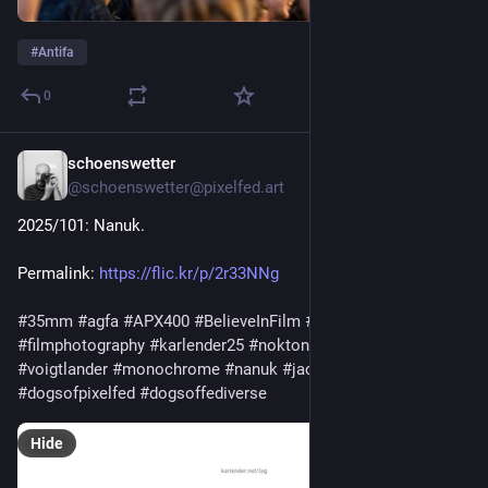
#
Antifa
0
schoenswetter
May 12, 2025
@
schoenswetter@pixelfed.art
2025/101: Nanuk.
Permalink:
https://flic.kr/p/2r33NNg
#35mm
#agfa
#APX400
#BelieveInFilm
#FilmIsNotDead
#filmphotography
#karlender25
#nokton40mm
#r3a
#voigtlander
#monochrome
#nanuk
#jackrussell
#dogsofpixelfed
#dogsoffediverse
Hide