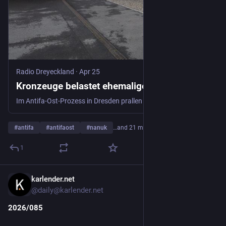
Radio Dreyeckland
·
Apr 25
Kronzeuge belastet ehemalige Gefährt:innen
Im Antifa-Ost-Prozess in Dresden prallen immer wieder Verteidigung und Gericht aufeinander.
#
antifa
#
antifaost
#
nanuk
…and 21 more
1
karlender.net
Apr 16
*
@
daily@karlender.net
2026/085