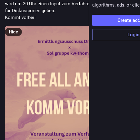
wird um 20 Uhr einen Input zum Verfahren und die Möglichkeit 
algorithms, ads, or clic
für Diskussionen geben. 
Kommt vorbei! 
Create ac
Hide
Login