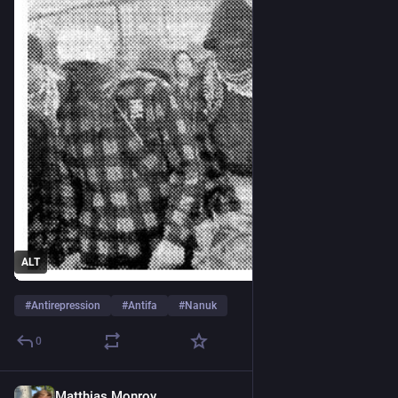
ALT
#
Antirepression
#
Antifa
#
Nanuk
0
Matthias Monroy