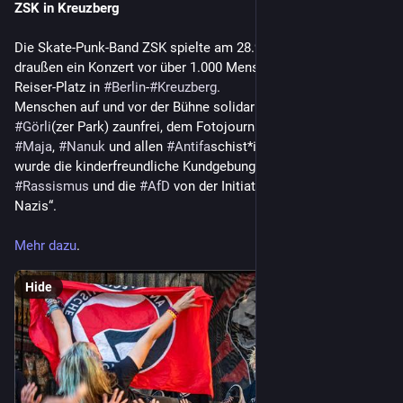
ZSK in Kreuzberg
Die Skate-Punk-Band ZSK spielte am 28.9. umsonst und 
draußen ein Konzert vor über 1.000 Menschen auf dem Rio-
Reiser-Platz in 
#
Berlin
-
#
Kreuzberg
.

Menschen auf und vor der Bühne solidarisierten sich mit 
#
Görli
(zer Park) zaunfrei, dem Fotojournalisten Hardy, 
#
Hanna
, 
#
Maja
, 
#
Nanuk
 und allen 
#
Antifa
​schist*innen. Veranstaltet 
wurde die kinderfreundliche Kundgebung gegen 
#
Rechtsruck
, 
#
Rassismus
 und die 
#
AfD
 von der Initiative „Kein Bock auf 
Mehr dazu
.
Hide