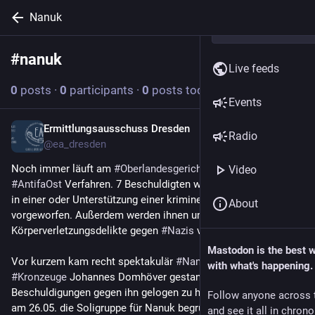
Nanuk
#
nanuk
Follow hashtag
Live feeds
0
posts
·
0
participants
·
0
posts today
Events
Ermittlungsausschuss Dresden
May 19
Radio
@
ea_dresden
Noch immer läuft am 
#
Oberlandesgericht
 in 
#
Dresden
 das 
Video
#
AntifaOst
 Verfahren. 7 Beschuldigten wird die Mitgliedschaft 
in einer oder Unterstützung einer kriminellen Vereinigung 
About
vorgeworfen. Außerdem werden ihnen unterschiedliche 
Körperverletzungsdelikte gegen 
#
Nazis
 vorgeworfen. 
Mastodon is the best 
Vor kurzem kam recht spektakulär 
#
Nanuk
 frei, nachdem der 
with what's happening.
#
Kronzeuge
 Johannes Domhöver gestand bei seinen 
Beschuldigungen gegen ihn gelogen zu haben. Wir freuen uns 
Follow anyone across 
am 26.05. die Soligruppe für Nanuk begrüßen zu dürfen. Es 
and see it all in chron