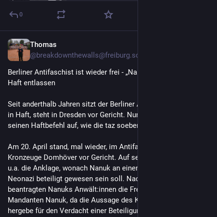
0
Thomas
Apr 28
*
@
breakdownthewalls@freiburg.social
Berliner Antifaschist ist wieder frei - „Nanuk“ wurde aus der 
Haft entlassen
Seit anderthalb Jahren sitzt der Berliner Antifaschist „Nanuk“ 
in Haft, steht in Dresden vor Gericht. Nun hob der Senat 
seinen Haftbefehl auf, wie die taz soeben berichtet.
Am 20. April stand, mal wieder, im Antifa-Ost-Prozess der 
Kronzeuge Domhöver vor Gericht. Auf seiner Aussage fußte 
u.a. die Anklage, wonach Nanuk an einem Angriff auf einen 
Neonazi beteiligt gewesen sein soll. Nach dessen Aussage 
beantragten Nanuks Anwält:innen die Freilassung ihres 
Mandanten Nanuk, da die Aussage des Kronzeugen nichts 
hergebe für den Verdacht einer Beteiligung an einer 