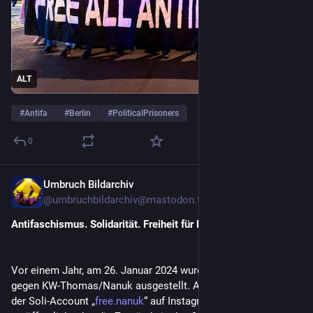
ALT
#
Antifa
#
Berlin
#
PoliticalPrisoners
0
Umbruch Bildarchiv
Feb 2, 2025
*
@
umbruchbildarchiv@mastodon.trueten.de
Antifaschismus. Solidarität. Freiheit für KW-Thomas
Vor einem Jahr, am 26. Januar 2024 wurde der Haftbefehl 
gegen KW-Thomas/Nanuk ausgestellt. Aus diesem Anlass hat 
der Soli-Account „
free.nanuk
“ auf Instagram dieses Video 