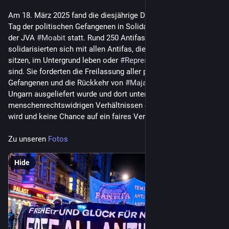
Am 18. März 2025 fand die diesjährige Demonstration zum 
Tag der politischen Gefangenen in Solidarität mit 
#
Nanuk
 an 
der JVA 
#
Moabit
 statt. Rund 250 Antifaschist*innen 
solidarisierten sich mit allen Antifas, die in Gefängnissen 
sitzen, im Untergrund leben oder 
#
Repressionen
 ausgesetzt 
sind. Sie forderten die Freilassung aller politischer 
Gefangenen und die Rückkehr von 
#
Maja
, die illegal nach 
Ungarn ausgeliefert wurde und dort unter 
menschenrechtswidrigen Verhältnissen gefangen gehalten 
wird und keine Chance auf ein faires Verfahren hat.
Zu unseren 
Fotos
Hide