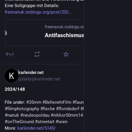
Eine Soligruppe mit Details:
freenanuk.noblogs.org/post/202
freenanuk.noblogs.org
Antifaschismus. Solidarität. Freiheit für KW-Thomas. | Freiheit für Nanuk!
0
karlender.net
Dec 30, 2024
*
@
daily@karlender.net
2024/148
File under: 
#35mm
#BelieveInFilm
#fauna
#FilmIsNotDead
#filmphotography
#fische
#floridsdorf
#kodakPortra400
#nanuk
#neuleopoldau
#nikkor50mm14
#nikonF3
#onTheGround
#streetart
#wien
More: 
karlender.net/5145/