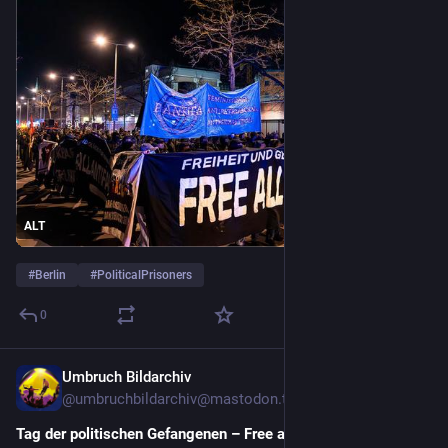
ALT
#
Berlin
#
PoliticalPrisoners
0
Umbruch Bildarchiv
Mar 20, 2025
*
@
umbruchbildarchiv@mastodon.trueten.de
Tag der politischen Gefangenen – Free all Antifas!