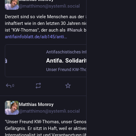
Jan 22, 2025
*
@
matthimon@systemli.social
Derzeit sind so viele Menschen aus der 
#
Antifa
-Bewegung 
inhaftiert wie in den letzten 30 Jahren nicht. Einer von ihnen 
ist "KW-Thomas", der auch als 
#
Nanuk
 bekannt ist:
antifainfoblatt.de/aib145/anti
Antifaschistisches Infoblatt
Antifa. Solidarität. Freiheit für KW-Thomas
Unser Freund KW-Thomas, unser Genosse Nanuk sitzt im Gefängnis. Er sitzt in Haft, weil er aktiver Antifaschist und Internationalist ist und Verantwortung übernommen hat. Zeitgleich sind viele weitere Antifas inhaftiert, so viele wie in den letzten 30 Jahren nicht, andere haben sich der drohenden Festnahme entzogen.
0
Matthias Monroy
Jan 13, 2025
@
matthimon@systemli.social
"Unser Freund KW-Thomas, unser Genosse 
#
Nanuk
 sitzt im 
Gefängnis. Er sitzt in Haft, weil er aktiver Antifaschist und 
Internationalist ist und Verantwortung übernommen hat."