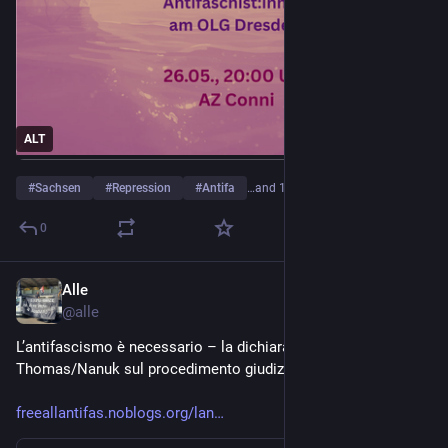
ALT
#
Sachsen
#
Repression
#
Antifa
…and 1 more
0
Alle
May 7
*
@
alle
L’antifascismo è necessario – la dichiarazione di 
Thomas/Nanuk sul procedimento giudiziario
freeallantifas.noblogs.org/lan