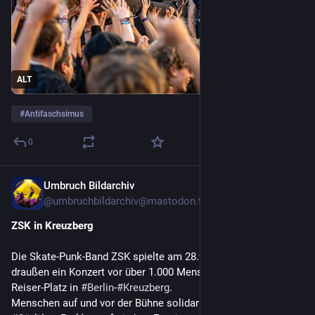
ALT
#
Antifaschsimus
0
Umbruch Bildarchiv
Oct 7, 2025
*
@
umbruchbildarchiv@mastodon.trueten.de
ZSK in Kreuzberg
Die Skate-Punk-Band ZSK spielte am 28.9. umsonst und 
draußen ein Konzert vor über 1.000 Menschen auf dem Rio-
Reiser-Platz in 
#
Berlin
-
#
Kreuzberg
.

Menschen auf und vor der Bühne solidarisierten sich mit 