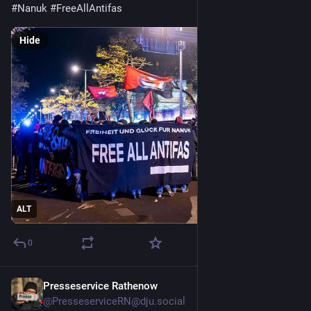
#
Nanuk
#
FreeAllAntifas
Hide
ALT
0
Presseservice Rathenow
Nov 2, 2024
@
PresseserviceRN@dju.social