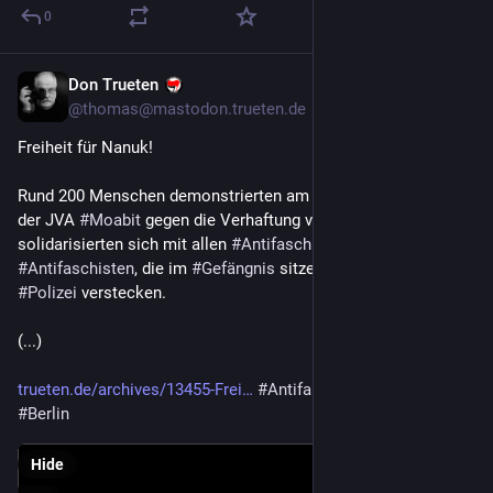
0
Don Trueten
Nov 8, 2024
*
@
thomas@mastodon.trueten.de
Freiheit für Nanuk! 
Rund 200 Menschen demonstrierten am 2. November 2024 vor 
der JVA 
#
Moabit
 gegen die Verhaftung von 
#
Nanuk
. Sie 
solidarisierten sich mit allen 
#
Antifaschistinnen
 und 
#
Antifaschisten
, die im 
#
Gefängnis
 sitzen oder sich vor der 
#
Polizei
 verstecken.
(...)
trueten.de/archives/13455-Frei
#
Antifa
#
Antirepression
#
Berlin
Hide