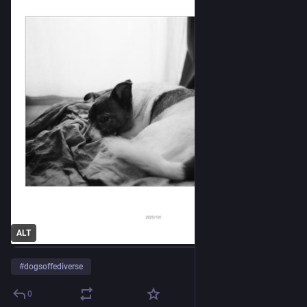
ALT
#
dogsoffediverse
0