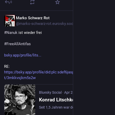
0
Marko Schwarz Rot
Apr 28
@
marko-schwarz-rot.eurosky.social@bsky.brid.gy
#Nanuk
 ist wieder frei

#FreeAllAntifas
bsky.app/profile/lits...
RE: 
https://bsky.app/profile/did:plc:sdef6jasplio2jg5glmmqxej/pos
t/3mkkvsjkm5s2w
Bluesky Social
·
Apr 28
Konrad Litschko (@litschko.bsky.social)
Seit 1,5 Jahren war der Berliner Thomas "Nanuk" J. in Haft, sitzt in Dresden im "Antifa Ost"-Prozess. Heute hob das OLG seinen Haftbefehl auf: Der dringende Tatverdacht gegen ihn sei entfallen. Zuvor hatte ein Kronzeuge eingeräumt, seine Vorwürfe gegen J. seien nur Annahmen https://taz.de/Berliner-Antifaschist-ist-wieder-frei/!6174793/