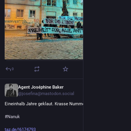
0
Agent Joséphine Baker
Apr 29
@
josefina@mastodon.social
Eineinhalb Jahre geklaut. Krasse Nummer.
#
Nanuk
taz.de/!6174793