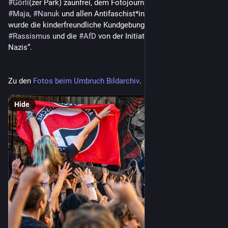
#
Görli
(zer Park) zaunfrei, dem Fotojournalisten Hardy, 
#
Hanna
, 
#
Maja
, 
#
Nanuk
 und allen Antifaschist*innen. Veranstaltet 
wurde die kinderfreundliche Kundgebung gegen 
#
Rechtsruck
, 
#
Rassismus
 und die 
#
AfD
 von der Initiative „Kein Bock auf 
Zu den 
Fotos beim Umbruch Bildarchiv
.
Hide