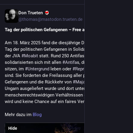
Don Trueten
Mar 21, 2025
*
@
thomas@mastodon.trueten.de
Tag der politischen Gefangenen – Free all Antifas!
Am 18. März 2025 fand die diesjährige Demonstration zum 
Tag der politischen Gefangenen in Solidarität mit 
#
Nanuk
 an 
der JVA 
#
Moabit
 statt. Rund 250 Antifaschist*innen 
solidarisierten sich mit allen 
#
Antifa
﻿s, die in 
#
Gefängnis
﻿sen 
sitzen, im 
#
Untergrund
 leben oder 
#
Repressionen
 ausgesetzt 
sind. Sie forderten die Freilassung aller politischer 
Gefangenen und die Rückkehr von 
#
Maja
, die illegal nach 
Ungarn ausgeliefert wurde und dort unter 
menschenrechtswidrigen Verhältnissen gefangen gehalten 
wird und keine Chance auf ein faires Verfahren hat.
Mehr dazu im 
Blog
Hide