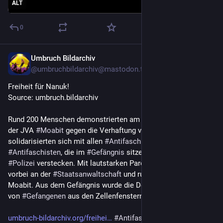
ALT
0
Umbruch Bildarchiv
Nov 5, 2024
*
@
umbruchbildarchiv@mastodon.trueten.de
Freiheit für Nanuk!
Source: umbruch.bildarchiv
Rund 200 Menschen demonstrierten am 2. November 2024 vor 
der JVA 
#
Moabit
 gegen die Verhaftung von Nanuk. Sie 
solidarisierten sich mit allen 
#
Antifaschistinnen
 und 
#
Antifaschisten
, die im 
#
Gefängnis
 sitzen oder sich vor der 
#
Polizei
 verstecken. Mit lautstarken Parolen ging die Demo 
vorbei an der 
#
Staatsanwaltschaft
 und rund um die JVA 
Moabit. Aus dem Gefängnis wurde die Demo immer wieder 
von 
#
Gefangenen
 aus den Zellenfenstern heraus begrüßt. (...)
umbruch-bildarchiv.org/freihei
#
Antifaschismus
#
Berlin