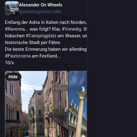
Alexander On Wheels
May 16
@
wheels@troet.cafe
Entlang der Adria in Italien nach Norden, von 
#
Rimini
 über 
#
Ravenna
... was folgt? Klar, 
#
Venedig
. Stellplatz auf einem 
hübschen 
#
Campingplatz
 am Wasser, und 
#
Tagesfahrt
 in die 
historische Stadt per Fähre. 
Die beste Erinnerung haben wir allerdings an eine kleine 
#
Pasticceria
 am Festland... 
10/x
Hide