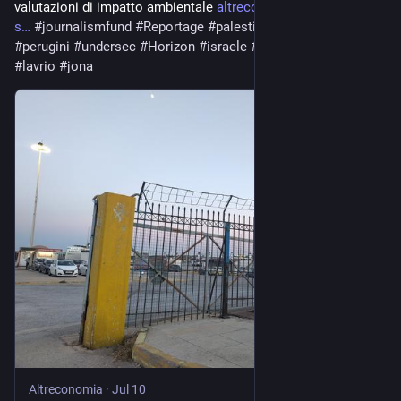
valutazioni di impatto ambientale 
altreconomia.it/cosi-israele-
s
#
journalismfund
#
Reportage
#
palestina
#
maggiori
#
perugini
#
undersec
#
Horizon
#
israele
#
ravenna
#
Grecia
#
lavrio
#
jona
Altreconomia
·
Jul 10