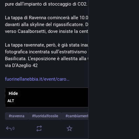
pure dall’impianto di stoccaggio di CO2.
La tappa di Ravenna comincerà alle 10.00 a Punta Marina, 
davanti alla skyline del rigassificatore. Da lì ci si muoverà 
verso Casalborsetti, dove insiste la centrale a turbogas.
La tappa ravennate, però, è già stata inaugurata da una mostra 
fotografica incentrata sull’estrattivismo di Eni in Niger e in 
Basilicata. L’esposizione è allestita alla Galleria Dis-Ordine in 
via D’Azeglio 42
fuorinellanebbia.it/event/caro
Hide
ALT
#
ravenna
#
fuoridalfossile
#
cambiamenticlimatici
0