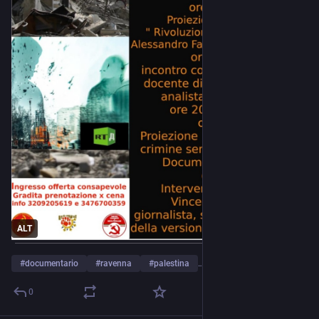
ALT
#
documentario
#
ravenna
#
palestina
…and 4 more
0