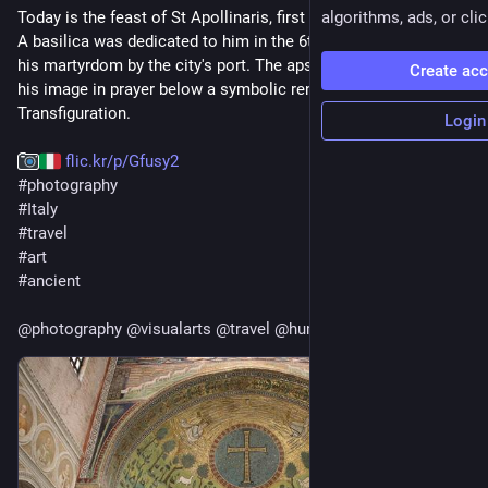
Today is the feast of St Apollinaris, first bishop of 
algorithms, ads, or clic
#
Ravenna
. 
A basilica was dedicated to him in the 6th c. near the site of 
his martyrdom by the city's port. The apse is decorated with 
Create ac
his image in prayer below a symbolic rendering of the 
Transfiguration. 
Login
flic.kr/p/Gfusy2
#
photography
#
Italy
#
travel
#
art
#
ancient
@
photography
@
visualarts
@
travel
@
humanities