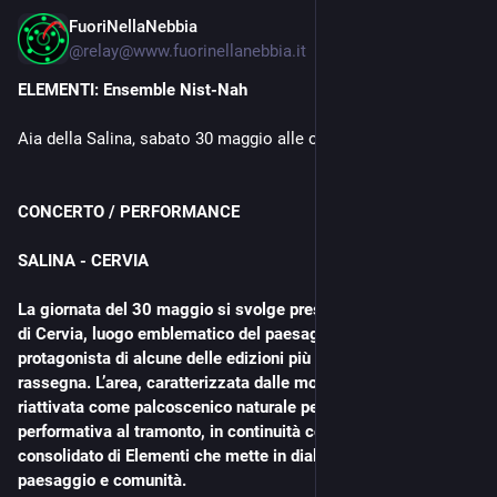
FuoriNellaNebbia
May 16
@
relay@www.fuorinellanebbia.it
ELEMENTI: Ensemble Nist-Nah
Aia della Salina, sabato 30 maggio alle ore 19:30 CEST
CONCERTO / PERFORMANCE
SALINA - CERVIA
La giornata del 30 maggio si svolge presso l’Aia delle Saline 
di Cervia, luogo emblematico del paesaggio salinaro, già 
protagonista di alcune delle edizioni più apprezzate della 
rassegna. L’area, caratterizzata dalle montagne di sale, viene 
riattivata come palcoscenico naturale per un’azione 
performativa al tramonto, in continuità con un format 
consolidato di Elementi che mette in dialogo suono, 
paesaggio e comunità.