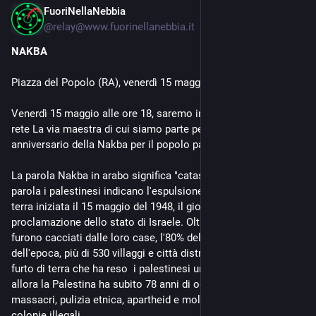
FuoriNellaNebbia
May 15
@
relay@www.fuorinellanebbia.it
NAKBA
Piazza del Popolo (RA), venerdì 15 maggio alle ore 18:00 CEST
Venerdì 15 maggio alle ore 18, saremo in piazza insieme alla 
rete La via maestra di cui siamo parte per ricordare il 78° 
anniversario della Nakba per il popolo palestinese.                 
La parola Nakba in arabo significa "catastrofe" e con questa 
parola i palestinesi indicano l'espulsione forzata dalla propria 
terra iniziata il 15 maggio del 1948, il giorno  dopo alla 
proclamazione dello stato di Israele. Oltre 800.000 palestinesi 
furono cacciati dalle loro case, l'80% della popolazione   
dell'epoca, più di 530 villaggi e città distrutte, con massacri e 
furto di terra che ha reso  i palestinesi un popolo profugo. Da 
allora la Palestina ha subito 78 anni di occupazione  militare, 
massacri, pulizia etnica, apartheid e moltiplicazione delle 
colonie illegali.                 