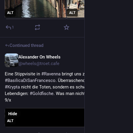
ALT
ALT
1
Continued thread
Alexander On Wheels
May 15
@
wheels@troet.cafe
Eine Stippvisite in 
#
Ravenna
 bringt uns zur 
#
BasilicaDiSanFrancesco
. Überraschenderweise liegen in der 
#
Krypta
 nicht die Toten, sondern es schwimmen die 
Lebendigen: 
#
Goldfische
. Was man nicht alles erleben kann! 
9/x
Hide
ALT