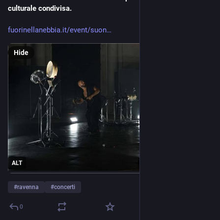
culturale condivisa.
fuorinellanebbia.it/event/suon
Hide
ALT
#
ravenna
#
concerti
0