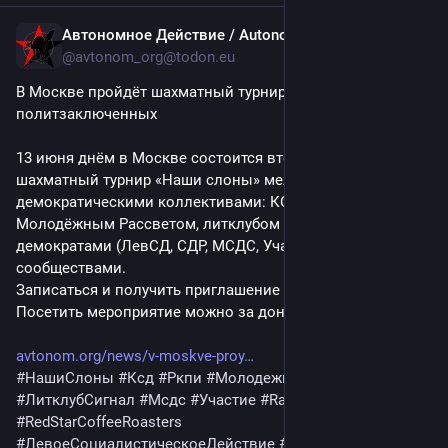
Автономное Действие / Autonomous Action
Jun 11
@
avtonom_org@todon.eu
В Москве пройдёт шахматный турнир в поддержку левых 
политзаключенных
13 июня днём в Москве состоится второй ежегодный 
шахматный турнир «Наши слоны» между левыми и 
демократическими коллективами: КСД, РКП(и), 
Молодёжным Рассветом, литклубом «Сигнал», социал-
демократами (ЛевСД, СДР, МСДС, Участие) и другими 
сообществами.
Записаться и получить приглашение можно по ссылке. 
Посетить мероприятие можно за донат на входе.
avtonom.org/news/v-moskve-proy
#
НашиСлоны
#
Ксд
#
Ркпи
#
МолодежныйРассвет
#
ЛитклубСигнал
#
Мсдс
#
Участие
#
Ravenna
#
Altleft
#
RedStarCoffeeRoasters
#
ЛевоеСоциалистическоеДействие
#
Сдс