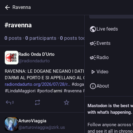
Ravenna
#
ravenna
Follow hashtag
Live feeds
0
posts
·
0
participants
·
0
posts today
Events
Radio Onda D'Urto
Jul 28
Radio
@
radiondadurto
RAVENNA: LE DOGANE NEGANO I DATI SUL TRAFFICO 
Video
D’ARMI AL PORTO E SI APPELLANO AL CONSIGLIO DI STATO 
radiondadurto.org/2026/07/28/r
#
dogana
.consigliodistato 
About
#
LindaMaggiori
#
portod
'armi 
#
ravenna
#
News
0
Mastodon is the best 
with what's happening.
ArturoViaggia
Jul 21
Follow anyone across 
@
arturoviaggia@zirk.us
and see it all in chron