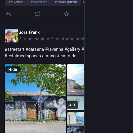
#
ravenna
#
palestina
#
noallaguerra
…and 2 more
1
Sora Frank
May 17
@
francescalupo@mastodon.social
#
streetart
#
darsena
#
ravenna
#
gallery
#
shipyard
#
docks
Reclaimed spaces aiming 
#
eastside
Hide
ALT