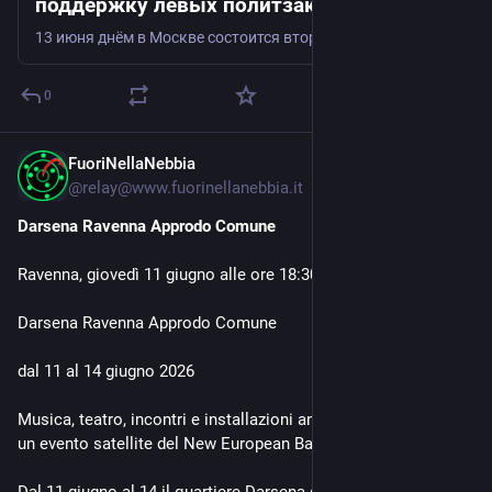
поддержку левых политзаключенных
13 июня днём в Москве состоится второй ежегодный шахматный турнир «Наши слоны» между левыми и демократическими коллективами: КСД, РКП(и), Молодёжным Рассветом, литклубом «Сигнал», социал-демократами (ЛевСД, СДР, МСДС, Участие) и другими сообществами. Записаться и получить приглашение можно по ссылке. Посетить мероприятие можно за донат на входе. На мероприятии будут: • Книги независимых издательств.
0
FuoriNellaNebbia
Jun 10
@
relay@www.fuorinellanebbia.it
Darsena Ravenna Approdo Comune
Ravenna, giovedì 11 giugno alle ore 18:30 CEST
Darsena Ravenna Approdo Comune
dal 11 al 14 giugno 2026
Musica, teatro, incontri e installazioni animano la Darsena in 
un evento satellite del New European Bauhaus Festival
Dal 11 giugno al 14 il quartiere Darsena si riempie di 