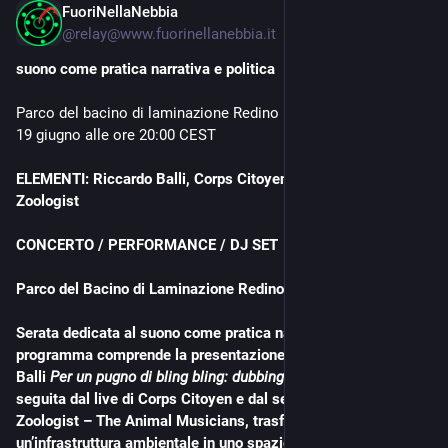
FuoriNellaNebbia
Jun 18
@
relay@www.fuorinellanebbia.it
suono come pratica narrativa e politica
Parco del bacino di laminazione Redino Bagnacavallo, venerdì 
19 giugno alle ore 20:00 CEST
ELEMENTI: Riccardo Balli, Corps Citoyen - Barrani, DJ 
Zoologist
CONCERTO / PERFORMANCE / DJ SET
Parco del Bacino di Laminazione Redino - Bagnacavallo
Serata dedicata al suono come pratica narrativa e politica. Il 
programma comprende la presentazione del libro di Riccardo 
Balli 
Per un pugno di bling bling: dubbing spaghetti western
, 
seguita dal live di Corps Citoyen e dal set performativo DJ 
Zoologist – The Animal Musicians, trasformando 
un’infrastruttura ambientale in uno spazio di riflessione 