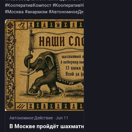
#
КооперативКомпост
#
КооперативНапильник
#
Россия
#
Москва
#
анархизм
#
АвтономноеДействие
Автономное Действие
·
Jun 11
В Москве пройдёт шахматный турнир в