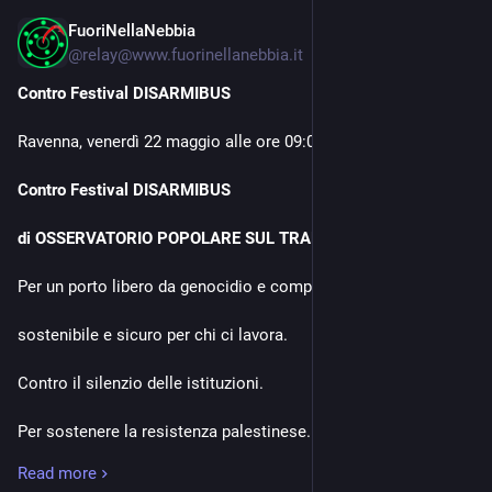
FuoriNellaNebbia
May 19
@
relay@www.fuorinellanebbia.it
Contro Festival DISARMIBUS
Ravenna, venerdì 22 maggio alle ore 09:00 CEST
Contro Festival DISARMIBUS
di OSSERVATORIO POPOLARE SUL TRAFFICO DI ARMI
Per un porto libero da genocidio e complicità,
sostenibile e sicuro per chi ci lavora.
Contro il silenzio delle istituzioni.
Per sostenere la resistenza palestinese.
Read more
Contro il progetto UNDERSEC.