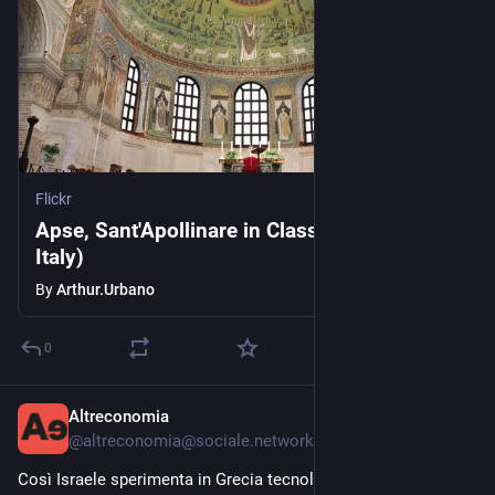
Flickr
Apse, Sant'Apollinare in Classe (Ravenna,
Italy)
By
Arthur.Urbano
0
Altreconomia
Jul 10
@
altreconomia@sociale.network
Così Israele sperimenta in Grecia tecnologie militari senza 