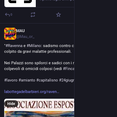
0
MAU
Jun 24
@
Mau_or_
"
#
Ravenna
 e 
#
Milano
: sadismo contro chi lavora e viene 
colpito da gravi malattie professionali.
Nei Palazzi sono spilorci e sadici con i malati, generosi con i 
colpevoli di omicidi colposi (vedi 
#
Fincantieri
)."
#
lavoro
#
amianto
#
capitalisno
#
24giugno
labottegadelbarbieri.org/raven
Hide