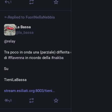
1
Replied to
FuoriNellaNebbia
La Bassa
May 15
@
la_bassa
@
relay
Tra poco in onda una (parziale) differita della manifestazione 
di 
#
Ravenna
 in ricordo della 
#
nakba
Su
TieniLaBassa
stream.esiliati.org:8003/tieni
0