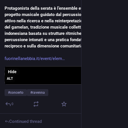
Protagonista della serata è l’ensemble europeo NIST-NAH, 
progetto musicale guidato dal percussionista Will Guthrie, 
attivo nella ricerca e nella reinterpretazione contemporanea 
del gamelan, tradizione musicale collettiva di origine 
indonesiana basata su strutture ritmiche cicliche, strumenti a 
percussione intonati e una pratica fondata sull’ascolto 
reciproco e sulla dimensione comunitaria del fare musica.
fuorinellanebbia.it/event/elem
Hide
ALT
#
concerto
#
ravenna
0
Continued thread