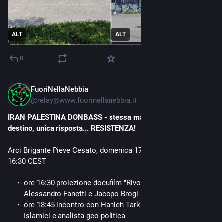
ALT
ALT
0
FuoriNellaNebbia
May 16
@
relay@www.fuorinellanebbia.it
IRAN PALESTINA DONBASS - stessa mano, medesimo 
destino, unica risposta... RESISTENZA!
Arci Brigante Pieve Cesato, domenica 17 maggio alle ore 
16:30 CEST
ore 16:30 proiezione docufilm "Rivoluzione" con gli autori 
Alessandro Fanetti e Jacopo Brogi
ore 18:45 incontro con Hanieh Tarkian, docente di Studi 
Islamici e analista geo-politica