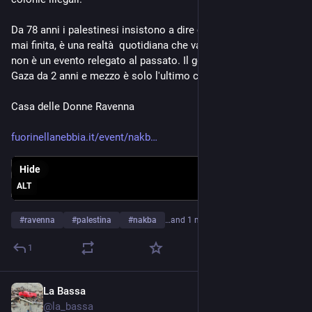
Da 78 anni i palestinesi insistono a dire che la Nakba non è 
mai finita, è una realtà  quotidiana che va avanti da decenni, 
non è un evento relegato al passato. Il genocidio  in corso a 
Gaza da 2 anni e mezzo è solo l'ultimo capitolo della Nakba.
Casa delle Donne Ravenna
fuorinellanebbia.it/event/nakb
Hide
ALT
#
ravenna
#
palestina
#
nakba
…and 1 more
1
La Bassa
May 14
@
la_bassa