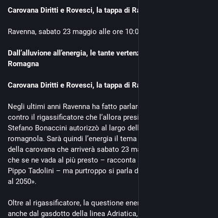
Carovana Diritti e Rovesci, la tappa di Ravenna
Mostre e installazioni site specific
Incontri e libri
Ravenna, sabato 23 maggio alle ore 10:00 CEST
Musica e performance
Dall’alluvione all’energia, le tante vertenze ambientali in 
fuorinellanebbia.it/event/dars
Romagna
Carovana Diritti e Rovesci, la tappa di Ravenna
Negli ultimi anni Ravenna ha fatto parlare di sè per le battaglie 
contro il rigassificatore che l’allora presidente della Regione 
Stefano Bonaccini autorizzò al largo delle coste della città 
romagnola. Sarà quindi l’energia il tema principe della tappa 
della carovana che arriverà sabato 23 maggio. «Noi speriamo 
che se ne vada al più presto – racconta ai nostri microfoni 
Pippo Tadolini – ma purtroppo si parla di una data che arriva 
al 2050».
Oltre al rigassificatore, la questione energetica è incarnata 
anche dal gasdotto della linea Adriatica, dalle trivellazioni e 