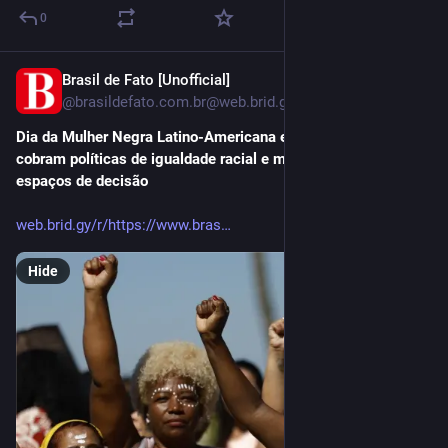
0
Brasil de Fato [Unofficial]
Jul 25
@
brasildefato.com.br@web.brid.gy
Dia da Mulher Negra Latino-Americana e Caribenha: mulheres 
cobram políticas de igualdade racial e maior participação em 
espaços de decisão
web.brid.gy/r/https://www.bras
Hide