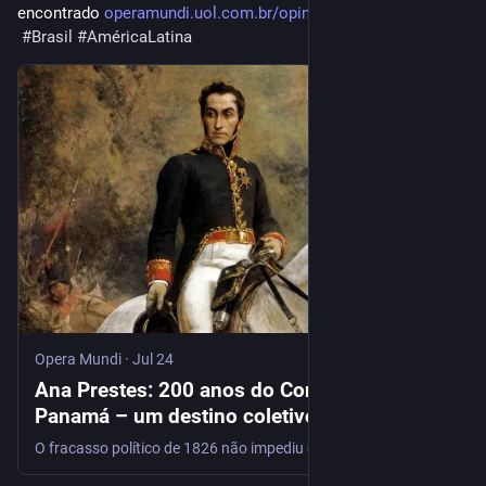
encontrado 
operamundi.uol.com.br/opiniao/
#
Brasil
#
AméricaLatina
Opera Mundi
·
Jul 24
Ana Prestes: 200 anos do Congresso do
Panamá – um destino coletivo a ser
encontrado - Opera Mundi
O fracasso político de 1826 não impediu que o Congresso do Panamá deixasse como legado uma tradição duradoura de integração regional