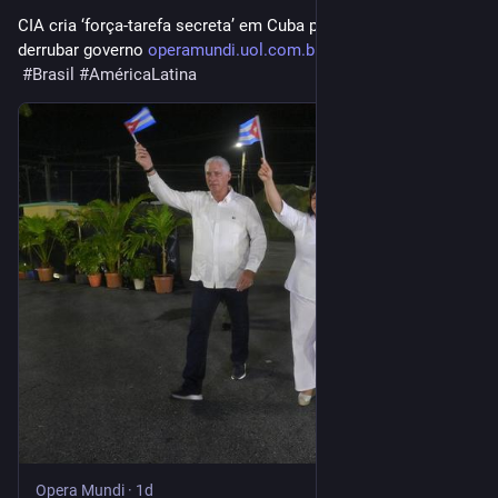
CIA cria ‘força-tarefa secreta’ em Cuba para influenciar povo e 
derrubar governo 
operamundi.uol.com.br/estados-
#
Brasil
#
AméricaLatina
Opera Mundi
·
1d