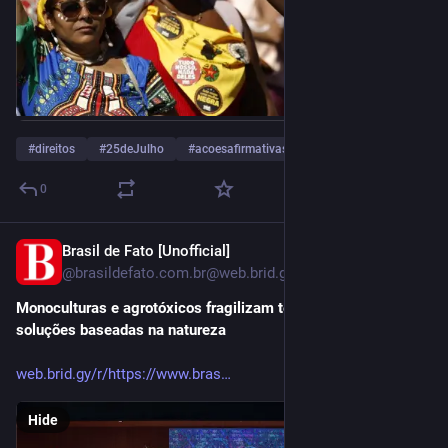
#
direitos
#
25deJulho
#
acoesafirmativas
…and 28 more
0
Brasil de Fato [Unofficial]
Jul 24
@
brasildefato.com.br@web.brid.gy
Monoculturas e agrotóxicos fragilizam territórios e exigem 
soluções baseadas na natureza
web.brid.gy/r/https://www.bras
Hide