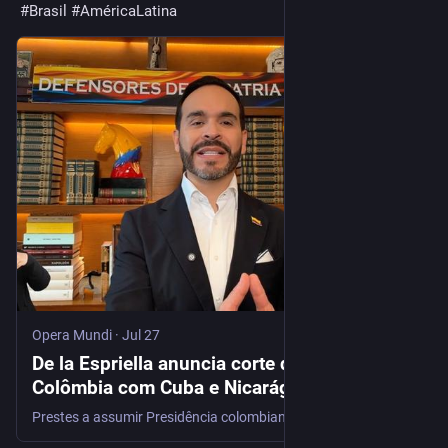
#
Brasil
#
AméricaLatina
Opera Mundi
·
Jul 27
De la Espriella anuncia corte de relações da
Colômbia com Cuba e Nicarágua
Prestes a assumir Presidência colombiana, líder de extrema direita também prometeu reabrir embaixada do país em Israel, com sede em Jerusalém