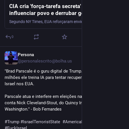
CIA cria 'força-tarefa secreta' em Cuba para
influenciar povo e derrubar governo
Segundo NY Times, EUA reforçaram envio de agentes à ilha para manipular opinião pública e 'criar fissuras entre elite política'
0
Persona
3d
@
personalescrito@bolha.us
"Brad Parscale é o guru digital de Trump. Com US$ 46, 5 
milhões ele treina IA para tentar recuperar a imagem ruim de 
Israel nos EUA. 
Parscale atua e interfere em eleições na América Latina, 
conta Nick Cleveland-Stout, do Quincy Institute, de 
Washington." - Bob Fernandes 
#
Trump
#
IsraelTerroristState
#
AmericaLatina
#
FuckTrump
#
FuckIsrael