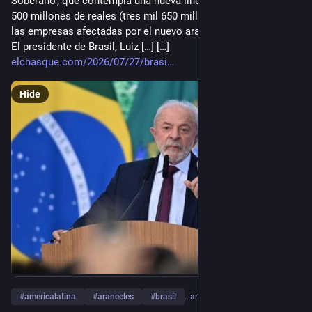
Soberano’, que contempla una nueva línea de crédito de 18 mil
500 millones de reales (tres mil 650 millones de dólares) para
las empresas afectadas por el nuevo arancel estadounidense.
El presidente de Brasil, Luiz […] […]
elchasque.com/2026/07/27/brasi
Hide
#
americalatina
#
aranceles
#
brasil
…and 10 more