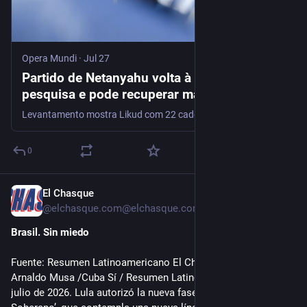
Opera Mundi
·
Jul 27
Partido de Netanyahu volta à liderança em
pesquisa e pode recuperar maioria no
Parlamento
Levantamento mostra Likud com 22 cadeiras; mesmo com maioria projetada, oposição não derrubaria coalização do premiê sem partidos árabes
0
El Chasque
Jul 27
@
elchasque.com@elchasque.com
Brasil. Sin miedo
Fuente: Resumen Latinoamericano El Chasque27/07/2026 Por
Arnaldo Musa /Cuba Sí / Resumen Latinoamericano, 25 de
julio de 2026. Lula autorizó la nueva fase del plan ‘Brasil