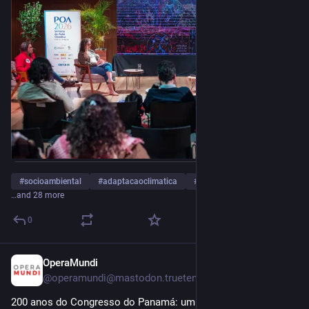
#
socioambiental
#
adaptacaoclimatica
#
agriculturafamiliar
…and 28 more
0
OperaMundi
Jul 24
@
operamundi@mastodon.trueten.de
200 anos do Congresso do Panamá: um destino coletivo a ser 