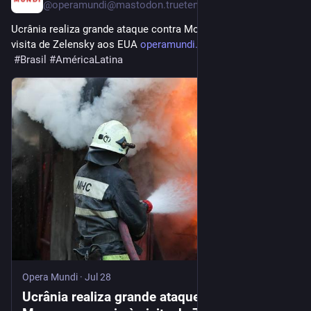
@
operamundi@mastodon.trueten.de
Ucrânia realiza grande ataque contra Moscou em meio à 
visita de Zelensky aos EUA 
operamundi.uol.com.br/guerra-n
#
Brasil
#
AméricaLatina
Opera Mundi
·
Jul 28
Ucrânia realiza grande ataque contra