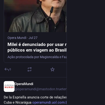
Opera Mundi
·
Jul 27
Milei é denunciado por usar recursos
públicos em viagem ao Brasil para apoiar
Flávio Bolsonaro
Ação protocolada por Magioncalda e Fazio afirma que deslocamento a São Paulo representa um desvio de dinheiro de sua finalidade específica
0
OperaMundi
Jul 27
@
operamundi@mastodon.trueten.de
De la Espriella anuncia corte de relações da Colômbia com 
Cuba e Nicarágua 
operamundi.uol.com.br/america-