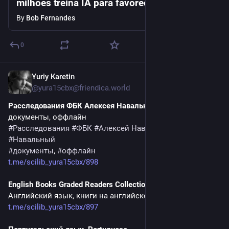
milhões treina IA para favorecer Israel. E
interfere em eleições
By
Bob Fernandes
0
Yuriy Karetin
3d
@
yura15cbx@friendica.world
Расследования ФБК Алексея Навального
документы, оффлайн
#
Расследования
#
ФБК
#
Алексей Навальный
#
Навальный
#
документы
, 
#
оффлайн
t.me/scilib_yura15cbx/898
English Books Graded Readers Collection
Английский язык, книги на английском языке 
t.me/scilib_yura15cbx/897