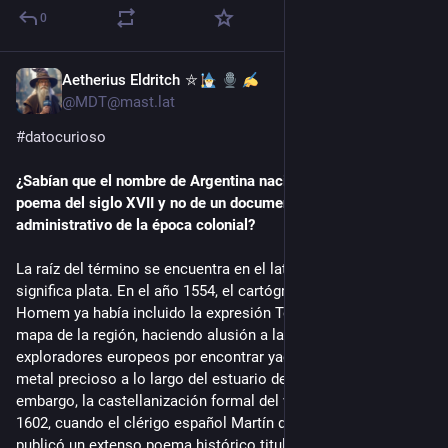
0
Aetherius Eldritch ⛤
Jul 23
@
MDT@mast.lat
#
datocurioso
¿Sabían que el nombre de Argentina nació originalmente de un 
poema del siglo XVII y no de un documento político o 
administrativo de la época colonial?
La raíz del término se encuentra en el latín argentum, que 
significa plata. En el año 1554, el cartógrafo portugués Lopo 
Homem ya había incluido la expresión Terra Argentea en un 
mapa de la región, haciendo alusión a la obsesión de los 
exploradores europeos por encontrar yacimientos de este 
metal precioso a lo largo del estuario del Río de la Plata. Sin 
embargo, la castellanización formal del vocablo ocurrió en 
1602, cuando el clérigo español Martín del Barco Centenera 
publicó un extenso poema histórico titulado Argentina y 