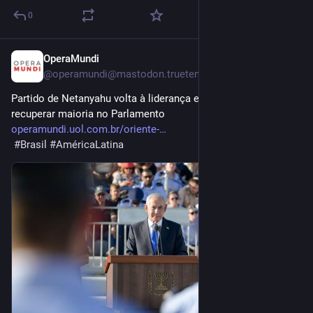
0
OperaMundi
Jul 27
@
operamundi@mastodon.trueten.de
Partido de Netanyahu volta à liderança em pesquisa e pode 
recuperar maioria no Parlamento 
operamundi.uol.com.br/oriente-
#
Brasil
#
AméricaLatina