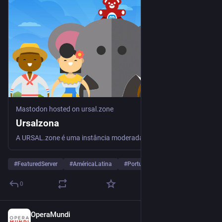
#
математика
, 
#
моделирование
#
самоорганизации
, 
#
дискретные
модели
t.me/scilib_yura15cbx/852
Радио электроника радиотехника Radio electronics
журнал журналы периодика magazine periodicals 
Радиолюбитель, Радио всем, Радиофронт HackSpace 
Practical Wireless Elektronika dla Wszystkich 
t.me/scilib_yura15cbx/851
Mastodon hosted on ursal.zone
Радио электроника радиотехника Radio electronics
Ursalzona
журнал журналы периодика magazine periodicals 
A URSAL.zone é uma instância moderada com foco em militantes progressistas, feministas e antifascistas da América Latina.
Радиолюбитель, Радио всем, Радиофронт HackSpace 
Practical Wireless Elektronika dla Wszystkich 
t.me/scilib_yura15cbx/849
#
FeaturedServer
#
AméricaLatina
#
Português
…and 7 more
0
OperaMundi
Jul 28