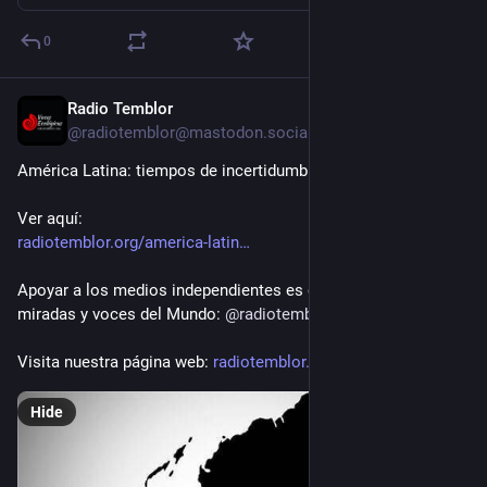
Deens. Датська мова, датська література книги датською 
мовою. 
0
t.me/scilib_yura15cbx/886
Radio Temblor
Люксембургский язык
Jul 30
@
radiotemblor@mastodon.social
Luxembourgish Language, Люксембурзька мова 
Lëtzebuergesch 
América Latina: tiempos de incertidumbre y organización
t.me/scilib_yura15cbx/885
Ver aquí: 
Литва. Литовский язык, литовская литература, книги на 
radiotemblor.org/america-latin
литовском языке. Учебники, история, философия, 
литература, архитектура.
Apoyar a los medios independientes es compartir otras 
 Lietuva. Lietuvių kalba, lietuvių literatūra, knygos lietuvių 
miradas y voces del Mundo: 
@
radiotemblor
kalba. Vadovėliai, istorija, filosofija, literatūra, architektūra, 
dvarai. Li
Visita nuestra página web: 
radiotemblor.org
Шэнизм
Hide
Кита‌йская наро‌дная рели‌гия (кит. трад. 中國民間信仰, упр. 
中国民间信仰, пиньинь Zhōngguó mínjiān xìnyăng, палл. 
Чжунго миньцзянь синьян) или шэни‌зм (от кит. 神, 