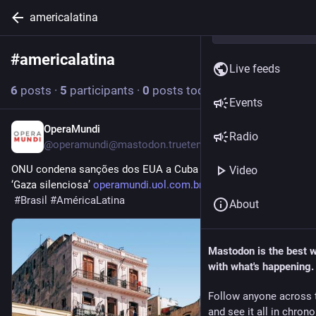
americalatina
#
americalatina
Follow hashtag
Live feeds
6
posts
·
5
participants
·
0
posts today
Events
OperaMundi
1d
Radio
@
operamundi@mastodon.trueten.de
ONU condena sanções dos EUA a Cuba e alerta para risco de 
Video
‘Gaza silenciosa’ 
operamundi.uol.com.br/america-
#
Brasil
#
AméricaLatina
About
Mastodon is the best 
with what's happening.
Follow anyone across 
and see it all in chron