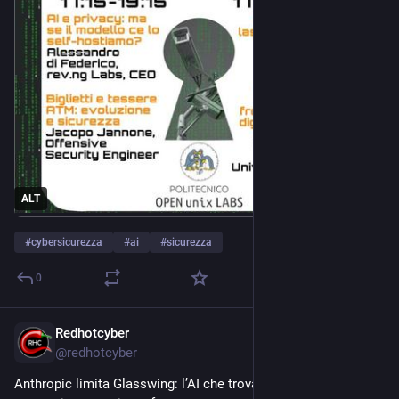
ALT
#
cybersicurezza
#
ai
#
sicurezza
0
Redhotcyber
Apr 13
@
redhotcyber
Anthropic limita Glasswing: l’AI che trova zero-day è un 