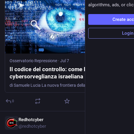
algorithms, ads, or clic
Create ac
Login
Osservatorio Repressione
·
Jul 7
Il codice del controllo: come la
cybersorveglianza israeliana ha ridefinito la
repressione del dissenso
di Samuele Lucia La nuova frontiera della repressione è invisibile: spyware, intercettazioni digitali e sorveglianza algoritmica permettono di controllare il dissenso prima ancora che si manifesti, ridefinendo il rapporto tra …
0
Redhotcyber
Jun 18
@
redhotcyber