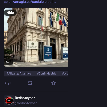
scienzamagia.eu/sociale-e-coll
Hide
ALT
#
AlleanzaAtlantica
#
Confindustria
#
cybersicurezza
…and 4 more
0
Redhotcyber
Mar 17
@
redhotcyber