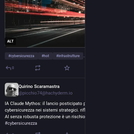
ALT
#
cybersicurezza
#
hot
#
infrastrutture
…and 1 more
0
Quirino Scaramastra
Apr 20
@
picchio74@hachyderm.io
IA Claude Mythos: il lancio posticipato per le falle di 
cybersicurezza nei sistemi strategici. riflessione: investire in 
AI senza robusta protezione è un rischio per tutti. 
#
AI
#
cybersicurezza