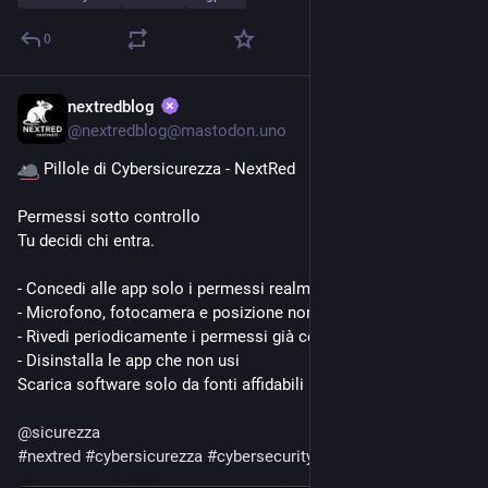
0
nextredblog
Jun 5
@
nextredblog@mastodon.uno
 Pillole di Cybersicurezza - NextRed 
Permessi sotto controllo 
Tu decidi chi entra. 
- Concedi alle app solo i permessi realmente necessari 
- Microfono, fotocamera e posizione non servono sempre 
- Rivedi periodicamente i permessi già concessi 
- Disinstalla le app che non usi
Scarica software solo da fonti affidabili
@
sicurezza
#
nextred
#
cybersicurezza
#
cybersecurity
#
nextredos