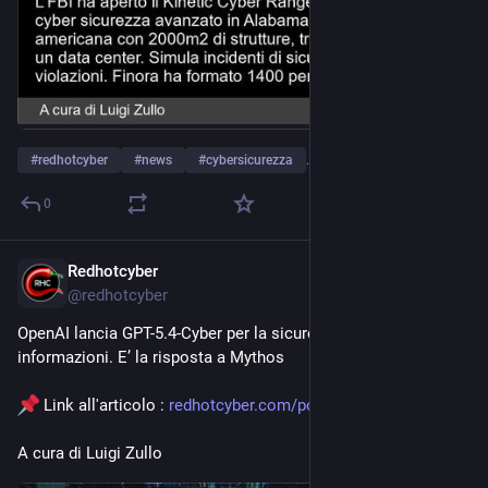
#
redhotcyber
#
news
#
cybersicurezza
…and 4 more
0
Redhotcyber
Jun 11
@
redhotcyber
OpenAI lancia GPT-5.4-Cyber per la sicurezza delle 
informazioni. E’ la risposta a Mythos
 Link all'articolo : 
redhotcyber.com/post/openai-la
A cura di Luigi Zullo