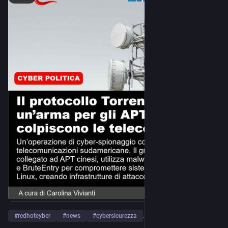
#
redhotcyber
#
news
#
cybersicurezza
…and 4 more