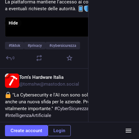
La piattaforma mantiene l'accesso ai contenuti per rispondere 
a eventuali richieste delle autorità. 
Hide
#
tiktok
#
privacy
#
cybersicurezza
0
Tom's Hardware Italia
Feb 25
@
tomshw@mastodon.social
 "La Cybersecurity e l'AI non sono solo un'opportunità, ma 
anche una nuova sfida per le aziende. Proteggere i dati diventa 
vitalmente importante." 
#
CyberSicurezza
#
IntelligenzaArtificiale
tomshw.it/business/cybersecuri
Create account
Login