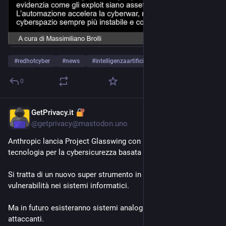
#
redhotcyber
#
news
#
intelligenzaartificiale
…and 4 more
0
GetPrivacy.it
Apr 8
@
getprivacy@mastodon.uno
Anthropic lancia Project Glasswing con i giganti della 
tecnologia per la cybersicurezza basata sull'IA
Si tratta di un nuovo super strumento in grado di rilevare 
vulnerabilità nei sistemi informatici.
Ma in futuro esisteranno sistemi analoghi in mano agli hacker 
attaccanti.