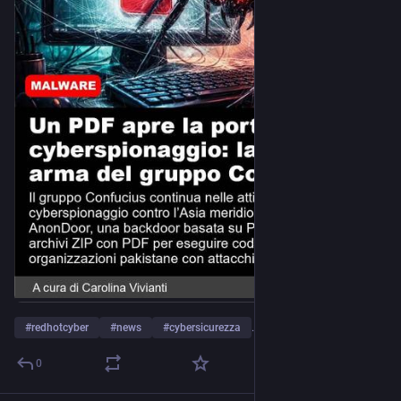
#
redhotcyber
#
news
#
cybersicurezza
…and 9 more
0