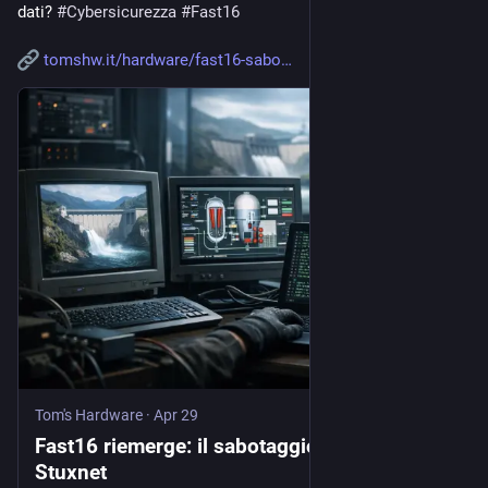
dati? 
#
Cybersicurezza
#
Fast16
tomshw.it/hardware/fast16-sabo
Tom's Hardware
·
Apr 29
Fast16 riemerge: il sabotaggio prima di
Stuxnet