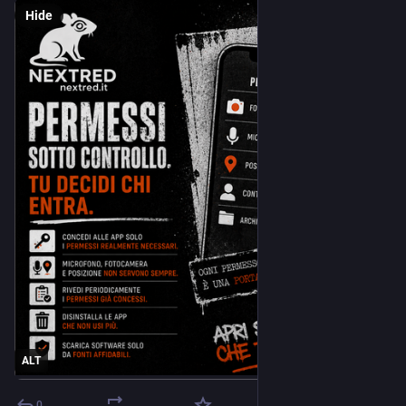
Hide
ALT
0