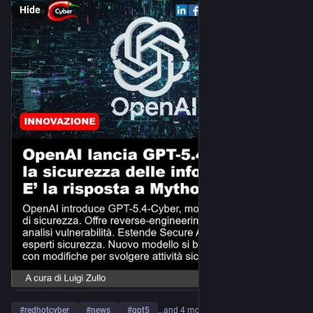
Hide
#
redhotcyber
#
news
#
gpt5
…and 4 more