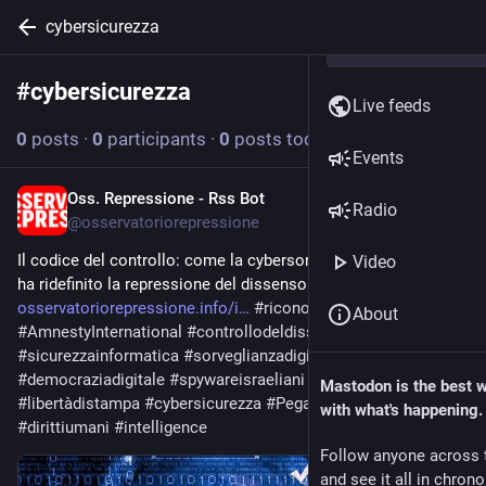
cybersicurezza
#
cybersicurezza
Follow hashtag
Live feeds
0
posts
·
0
participants
·
0
posts today
Events
Oss. Repressione - Rss Bot
Jul 7
Radio
@
osservatoriorepressione
Il codice del controllo: come la cybersorveglianza israeliana 
Video
ha ridefinito la repressione del dissenso 
osservatoriorepressione.info/i
#
riconoscimentofacciale
About
#
AmnestyInternational
#
controllodeldissenso
#
sicurezzainformatica
#
sorveglianzadigitale
#
democraziadigitale
#
spywareisraeliani
#
cyberspionaggio
Mastodon is the best 
#
libertàdistampa
#
cybersicurezza
#
PegasusProject
with what's happening.
#
dirittiumani
#
intelligence
Follow anyone across 
and see it all in chron