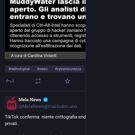
#
redhotcyber
#
news
#
cybersicurezza
…and 5 more
0
Mela News
Mar 5
@
MelaNews@mastodon.uno
TikTok conferma: niente crittografia end-to-end per i messaggi 
privati. 