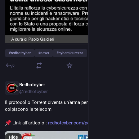
#
redhotcyber
#
news
#
cybersicurezza
…and 5 more
0
Redhotcyber
Mar 9
@
redhotcyber
Il protocollo Torrent diventa un’arma per gli APT che 
colpiscono le telecom
 Link all'articolo : 
redhotcyber.com/post/il-protoc
Hide