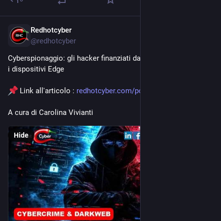
Redhotcyber
May 2
@
redhotcyber
Cyberspionaggio: gli hacker finanziati dagli stati ora attaccano 
i dispositivi Edge
 Link all'articolo : 
redhotcyber.com/post/cyberspio
A cura di Carolina Vivianti
Hide