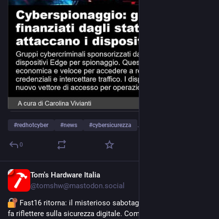
#
redhotcyber
#
news
#
cybersicurezza
…and 3 more
0
Tom's Hardware Italia
Apr 29
@
tomshw@mastodon.social
 Fast16 ritorna: il misterioso sabotaggio pre-Stuxnet che ci 
fa riflettere sulla sicurezza digitale. Come proteggere i nostri 