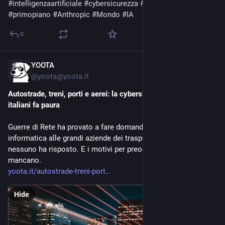
#
intelligenzaartificiale
#
cybersicurezza
#
MythosPreview
#
primopiano
#
Anthropic
#
Mondo
#
IA
0
YOOTA
Apr 25
@
yoota@yoota.it
Autostrade, treni, porti e aerei: la cybersicurezza dei trasporti 
italiani fa paura
Guerre di Rete ha provato a fare domande sulla sicurezza
informatica alle grandi aziende dei trasporti italiani. Quasi
nessuno ha risposto. E i motivi per preoccuparsi non
mancano.
yoota.it/autostrade-treni-port
Hide