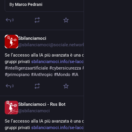
By
Marco Pedrani
0
Sbilanciamoci
Apr 28
@
sbilanciamoci@sociale.network
Se l’accesso alla IA più avanzata è una questione tra grandi 
gruppi privati 
sbilanciamoci.info/se-laccesso
#
intelligenzaartificiale
#
cybersicurezza
#
MythosPreview
#
primopiano
#
Anthropic
#
Mondo
#
IA
0
Sbilanciamoci - Rss Bot
Apr 28
@
sbilanciamoci
Se l’accesso alla IA più avanzata è una questione tra grandi 
gruppi privati 
sbilanciamoci.info/se-laccesso