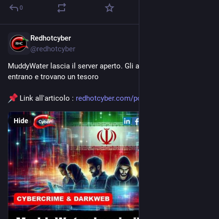
0
Redhotcyber
Mar 6
@
redhotcyber
MuddyWater lascia il server aperto. Gli analisti di sicurezza 
entrano e trovano un tesoro
 Link all'articolo : 
redhotcyber.com/post/muddywate
Hide