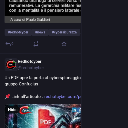
#
redhotcyber
#
news
#
cybersicurezza
…and 4 more
0
Redhotcyber
Mar 15
@
redhotcyber
Un PDF apre la porta al cyberspionaggio: la nuova arma del 
gruppo Confucius
 Link all'articolo : 
redhotcyber.com/post/un-pdf-ap
Hide