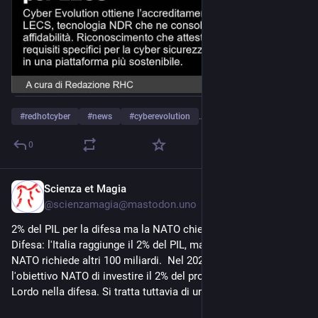
#
redhotcyber
#
news
#
cyberevolution
…and 8 more
0
Scienza et Magia
Mar 30
@
scienzamagia@mastodon.uno
2% del PIL per la difesa ma la NATO chiede 100 miliardi. 
Difesa: l'Italia raggiunge il 2% del PIL, ma il nuovo traguardo 
NATO richiede altri 100 miliardi.  Nel 2025 l'Italia ha raggiunto 
l'obiettivo NATO di investire il 2% del proprio Prodotto Interno 
Lordo nella difesa. Si tratta tuttavia di un punto di partenza.