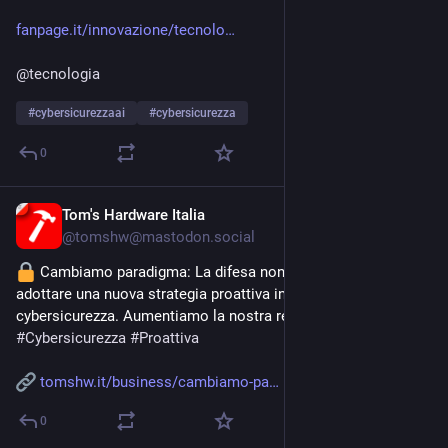
fanpage.it/innovazione/tecnolo
@
tecnologia
#
cybersicurezzaai
#
cybersicurezza
0
Tom's Hardware Italia
Apr 2
@
tomshw@mastodon.social
 Cambiamo paradigma: La difesa non basta! È tempo di 
adottare una nuova strategia proattiva in materia di 
cybersicurezza. Aumentiamo la nostra resilienza digitale! 
#
Cybersicurezza
#
Proattiva
tomshw.it/business/cambiamo-pa
0