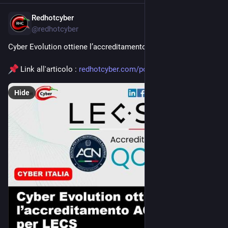
Redhotcyber
Apr 1
@
redhotcyber
Cyber Evolution ottiene l’accreditamento ACN QC1 per LECS
 Link all'articolo : 
redhotcyber.com/post/cyber-evo
Hide