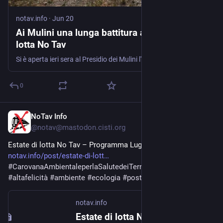
notav.info
·
Jun 20
Ai Mulini una lunga battitura apre l'estate di
lotta No Tav
Si è aperta ieri sera al Presidio dei Mulini l'estate di lotta No Tav. Un appuntamento lanciato dalle studentesse e dagli studenti che, a partire dal tardo pomeriggio, ha riportato gli e le attiviste lungo i sentieri della Val Clarea. La serata è iniziata con un apericena al Presidio dei Mulini,
0
NoTav Info
Jul 12, 2021
@
notav@mastodon.cisti.org
Estate di lotta No Tav – Programma Luglio 2021 
notav.info/post/estate-di-lott
#
CarovanaAmbientaleperlaSalutedeiTerritori
#
estatedilotta
#
altafelicità
#
ambiente
#
ecologia
#
post
notav.info
Estate di lotta No Tav - Programma Luglio 2021