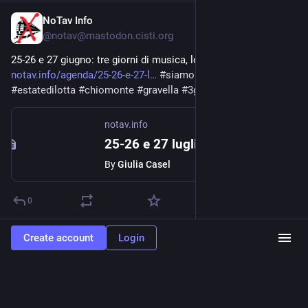
NoTav Info
Jun 16, 2021
@
notav@mastodon.cisti.org
25-26 e 27 giugno: tre giorni di musica, lotta e balli 
notav.info/agenda/25-26-e-27-l
#
siamolanaturachesiribella
#
estatedilotta
#
chiomonte
#
gravella
#
3giorni
#
agenda
#
post
notav.info
25-26 e 27 luglio: tre giorni di musica, lotta e balli
By
Giulia Casel
0
Create account
Login
NoTav.info - Rss Bot
Jun 16, 2021
@
notav_info
25-26 e 27 luglio: tre giorni di musica, lotta e balli 
notav.info/agenda/25-26-e-27-l
#
siamolanaturachesiribella