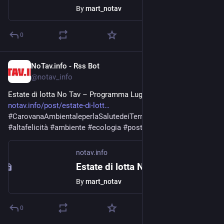
By
mart_notav
0
NoTav.info - Rss Bot
Jul 12, 2021
@
notav_info
Estate di lotta No Tav – Programma Luglio 2021 
notav.info/post/estate-di-lott
#
CarovanaAmbientaleperlaSalutedeiTerritori
#
estatedilotta
#
altafelicità
#
ambiente
#
ecologia
#
post
notav.info
Estate di lotta No Tav - Programma Luglio 2021
By
mart_notav
0