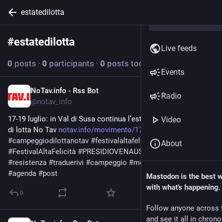
estatedilotta
#
estatedilotta
Follow hashtag
Live feeds
0
posts
·
0
participants
·
0
posts today
Events
NoTav.info - Rss Bot
Jul 8
Radio
@
notav_info
17-19 luglio: in Val di Susa continua l’estate con il campeggio 
Video
di lotta No Tav 
notav.info/movimento/17-19-lug
#
campeggiodilottanotav
#
festivalaltafelicità
About
#
FestivalAltaFelicità
#
PRESIDIOVENAUS
#
estatedilotta
#
resistenza
#
traduerivi
#
campeggio
#
movimento
#
sandidero
#
agenda
#
post
Mastodon is the best 
with what's happening.
0
Follow anyone across 
and see it all in chron