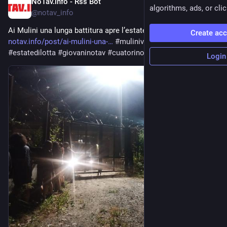
NoTav.info - Rss Bot
Jun 20
algorithms, ads, or clic
@
notav_info
Ai Mulini una lunga battitura apre l’estate di lotta No Tav 
Create ac
notav.info/post/ai-mulini-una-
#
mulinivalclarea
#
estatedilotta
#
giovaninotav
#
cuatorino
#
post
#
KSA
Login