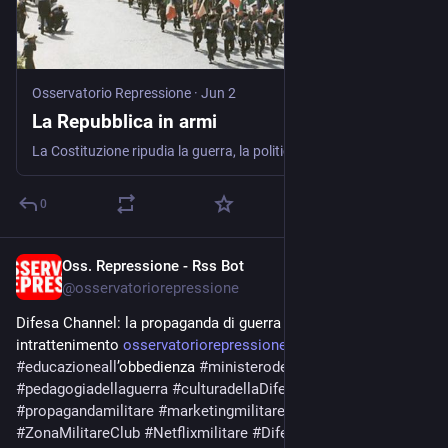
Osservatorio Repressione
·
Jun 2
La Repubblica in armi
La Costituzione ripudia la guerra, la politica celebra gli eserciti. Tra guerre, riarmo e genocidi, il 2 giugno viene piegato a celebrazione della forza militare. La Repubblica nata dalla Resistenza …
0
Oss. Repressione - Rss Bot
May 21
@
osservatoriorepressione
Difesa Channel: la propaganda di guerra diventa 
intrattenimento 
osservatoriorepressione.info/d
#
educazioneall
’obbedienza 
#
ministerodellaDifesa
#
pedagogiadellaguerra
#
culturadellaDifesa
#
propagandamilitare
#
marketingmilitare
#
militarizzazione
#
ZonaMilitareClub
#
Netflixmilitare
#
DifesaChannel