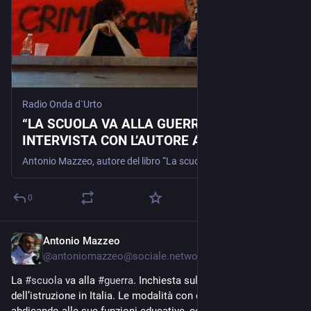
Radio Onda d`Urto
“LA SCUOLA VA ALLA GUERRA”:
INTERVISTA CON L’AUTORE ANTONIO
MAZZEO
Antonio Mazzeo, autore del libro “La scuola va alla guerra. Inchiesta sulla militarizzazione dell'istruzione in Italia” è stato ospite nei nostri studi. E' stata un'occasione per approfondire i contenuti della sua opera collegandoli con l'attualità, in particolare la guerra a Gaza e in Ucraina, i crescenti investimenti europei in armamenti e l'accelerazione del sistema verso un conflitto totale.
0
Antonio Mazzeo
Feb 5, 2024
@
antoniomazzeo@sociale.network
La 
#
scuola
 va alla 
#
guerra
. Inchiesta sulla militarizzazione 
dell’istruzione in Italia. Le modalità con cui la scuola sta 
abdicando alle sue funzioni educative, consentendo alle 