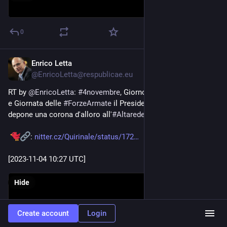
0
Enrico Letta
Nov 4, 2023
@
EnricoLetta@respublicae.eu
RT by 
@
EnricoLetta
: 
#
4novembre
, Giorno dell'
#
UnitàNazionale
e Giornata delle 
#
ForzeArmate
 il Presidente 
#
Mattarella
depone una corona d'alloro all'
#
AltaredellaPatria
: 
nitter.cz/Quirinale/status/172
[2023-11-04 10:27 UTC]
Hide
Create account
Login
0