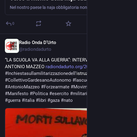
Nel nostro paese la naja obbligatoria non è mai stata abolita, perché la legge n. 226 del 23 agosto 2004 prevede solo la sospensione delle chiamate. In qualsiasi momento il governo può decidere la riattivazione del servizio militare. Dal 1° gennaio 2005 i ragazzi che compiono 18 anni non ricevono più la “cartolina rosa” per la naja. La naja obbligatoria…
0
Radio Onda D'Urto
May 21, 2024
@
radiondadurto
“LA SCUOLA VA ALLA GUERRA”: INTERVISTA CON L’AUTORE 
ANTONIO MAZZEO 
radiondadurto.org/2024/05/21/l
#
Inchiestasullamilitarizzazionedell
'istruzioneinItalia 
#
CollettivoGardesanoAutonomo
#
lascuolavaallaguerra
#
AntonioMazzeo
#
Forzearmate
#
Movimento
#
NAZIONALI
#
Manifesto
#
Politica
#
esercito
#
militari
#
UCRAINA
#
Scuola
#
guerra
#
italia
#
libri
#
gaza
#
nato