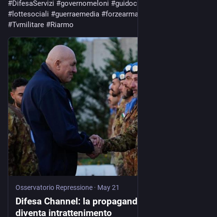
#
DifesaServizi
#
governomeloni
#
guidocrosetto
#
spesemilitari
#
lottesociali
#
guerraemedia
#
forzearmate
#
militarismo
#
Tvmilitare
#
Riarmo
Osservatorio Repressione
·
May 21
Difesa Channel: la propaganda di guerra
diventa intrattenimento