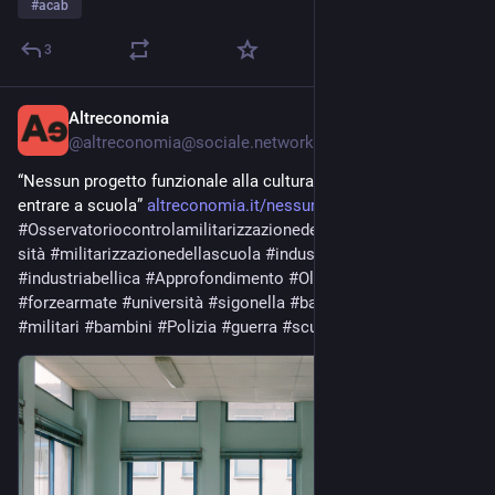
#
acab
3
Altreconomia
Jul 9, 2025
@
altreconomia@sociale.network
“Nessun progetto funzionale alla cultura di guerra dovrebbe 
entrare a scuola” 
altreconomia.it/nessun-progett
#
Osservatoriocontrolamilitarizzazionedellescuoleedelleuniver
sità
#
militarizzazionedellascuola
#
industriadellearmi
#
industriabellica
#
Approfondimento
#
OlbiateOlona
#
forzearmate
#
università
#
sigonella
#
basiNato
#
infanzia
#
militari
#
bambini
#
Polizia
#
guerra
#
scuola