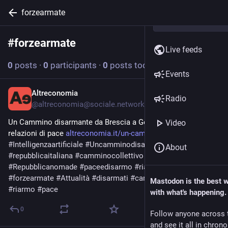
forzearmate
#
forzearmate
Follow hashtag
Live feeds
0
posts
·
0
participants
·
0
posts today
Events
Altreconomia
Jun 5
Radio
@
altreconomia@sociale.network
Un Cammino disarmante da Brescia a Genova: per costruire 
Video
relazioni di pace 
altreconomia.it/un-cammino-dis
#
Intelligenzaartificiale
#
Uncamminodisarmante
About
#
repubblicaitaliana
#
camminocollettivo
#
economiadiguerra
#
Repubblicanomade
#
paceedisarmo
#
riarmoeuropa
#
forzearmate
#
Attualità
#
disarmati
#
cammini
#
disarmo
Mastodon is the best 
#
riarmo
#
pace
with what's happening.
0
Follow anyone across 
and see it all in chron