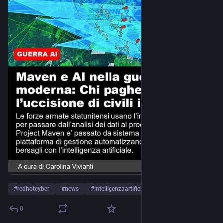
#
redhotcyber
#
news
#
intelligenzaartificiale
…and 5 more
0