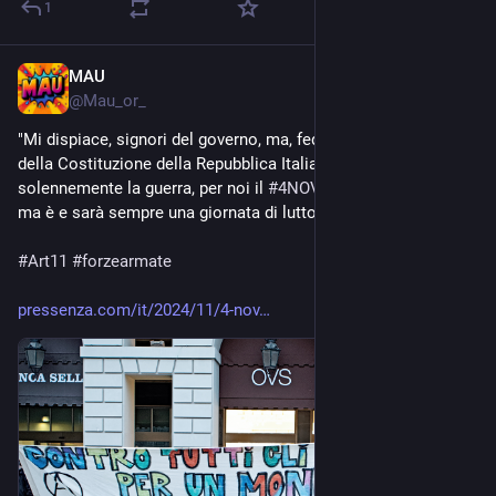
1
MAU
Nov 4, 2024
@
Mau_or_
"Mi dispiace, signori del governo, ma, fedeli all’articolo 11 
della Costituzione della Repubblica Italiana, che ripudia 
solennemente la guerra, per noi il 
#
4NOVEMBRE
 non è festa 
ma è e sarà sempre una giornata di lutto."
#
Art11
#
forzearmate
pressenza.com/it/2024/11/4-nov