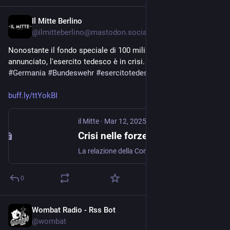
Il Mitte Berlino
Mar 13, 2025
@
ilmitteberlino@mastodon.social
Nonostante il fondo speciale di 100 miliardi di euro 
annunciato, l'esercito tedesco è in crisi. 
#
Germania
#
Bundeswehr
#
esercitotedesco
#
forzearmate
buff.ly/ttYokBI
il Mitte
·
Mar 12, 2025
Crisi nelle forze armate tedesche: posti vacanti e soldati più vecchi - il Mitte
La relazione della Commissaria Eva Högl svela la gravi difficoltà delle forze armate tedesche: posti vacanti e invecchiamento del personale.
0
Wombat Radio - Rss Bot
Feb 21, 2025
@
wombat