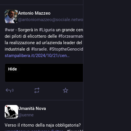
Antonio Mazzeo
Oct 21, 2024
@
antoniomazzeo@sociale.network
#
war
 - Sorgerà in 
#
Liguria
 un grande centro di addestramento 
dei piloti di elicottero delle 
#
forzearmate
 italiane e straniere; 
la realizzazione ad un’azienda leader del complesso militare-
industriale di 
#
Israele
. 
#
StoptheGenocideNow
stampalibera.it/2024/10/21/cen
Hide
0
Umanità Nova
Jul 4, 2024
@
uenne
Verso il ritorno della naja obbligatoria? 