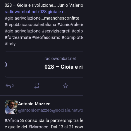
028 – Gioia e rivoluzione… Junio Valerio Borghese 
radiowombat.net/028-gioia-e-ri
#
gioiaerivoluzione
...maanchesconfitte 
#
repubblicasocialeitaliana
#
JunioValerioBorghese
#
gioiaerivoluzione
#
servizisegreti
#
colpodistato
#
forzearmate
#
neofascismo
#
complotto
#
fascismo
#
golpe
#
Italy
radiowombat.net
028 – Gioia e rivoluzione… Junio Valerio Borghese – Radio Wombat
0
Antonio Mazzeo
Dec 8, 2024
@
antoniomazzeo@sociale.network
#
Africa
 Si consolida la partnership tra le 
#
forzearmate
 italiane 
e quelle del 
#
Marocco
. Dal 13 al 21 novembre scorso si è 