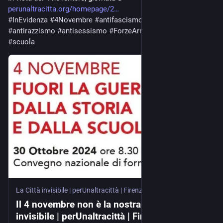
perunaltracitta.org/homepage/2
#
InEvidenza
#
4Novembre
#
antifascismo
#
antimilitarismo
#
antirazzismo
#
antisessismo
#
ForzeArmate
#
pacifismo
#
scuola
La Città invisibile | perUnaltracittà | Firenze
·
Oct 28, 2024
Il 4 novembre non è la nostra festa - La Città
invisibile | perUnaltracittà | Firenze