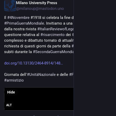
Milano University Press
Nov 4, 2024
*
@
milanoup@mastodon.uno
Il 
#
4Novembre
 #1918 si celebra la fine della 
#
PrimaGuerraMondiale
. Invitiamo a una lettura 
#
OpenAccess
dalla nostra rivista 
#
ItalianReviewofLegalHistory
 sulla 
questione relativa al 
#
risarcimento
 dei 
#
DannidiGuerra
, tema 
complesso e dibattuto tornato di attualità con la rinnovata 
richiesta di questi giorni da parte della 
#
Grecia
 dei danni 
subiti durante la 
#
SecondaGuerraMondiale
doi.org/10.13130/2464-8914/148
Giornata dell'
#
UnitàNazionale
 e delle 
#
ForzeArmate
#
guerra
#
armistizio
Hide
ALT