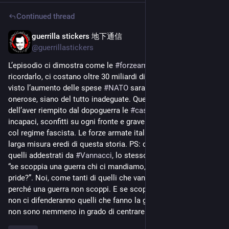
Continued thread
guerrilla stickers 地下通信
Jul 13, 2025
*
@
guerrillastickers
L’episodio ci dimostra come le 
#
forzearmate
 che, è bene 
ricordarlo, ci costano oltre 30 miliardi di euro l’anno e che 
visto l’aumento delle spese 
#
NATO
 saranno sempre più 
onerose, siano del tutto inadeguate. Questo è il risultato 
dell’aver riempito dal dopoguerra le 
#
caserme
 di ufficiali 
incapaci, sconfitti su ogni fronte e gravemente compromessi 
col regime fascista. Le forze armate italiane di oggi sono in 
larga misura eredi di questa storia. PS: questi 
#
para
 sono 
quelli addestrati da 
#
Vannacci
, lo stesso che ridendo diceva 
“se scoppia una guerra chi ci mandiamo, quelli che vanno ai 
pride?”. Noi, come tanti di quelli che vanno ai pride, lottiamo 
perché una guerra non scoppi. E se scoppiasse sicuramente 
non ci difenderanno quelli che fanno la guerra per soldi e che 
non sono nemmeno in grado di centrare un lago largo 9 km.