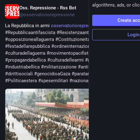
algorithms, ads, or clic
Oss. Repressione - Rss Bot
Jun 2
@
osservatoriorepressione
Create ac
La Repubblica in armi 
osservatoriorepressione.info/l
#
Repubblicaantifascista
#
Resistenzaantifascista
Login
#
opposizioneallaguerra
#
Costituzioneitaliana
#
festadellarepubblica
#
ordineinternazionale
#
culturadellaguerra
#
movimentopacifista
#
ripudiodellaguerra
#
propagandabellica
#
culturadellearmi
#
guerrapermanente
#
industriabellica
#
militarizzazione
#
antimilitarismo
#
dirittisociali
#
genocidioaGaza
#
paratamilitare
#
Politicaestera
#
spesemilitari
#
nazionalismo
#
forzearmate