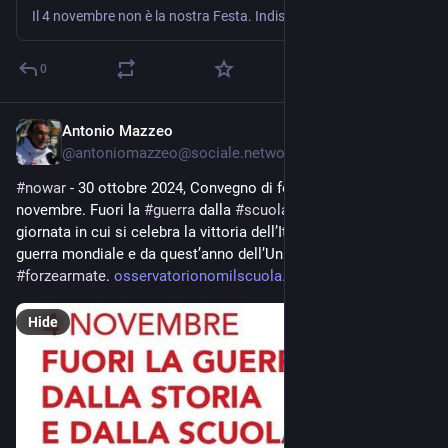
Il 4 novembre non è la nostra Festa. Indisponibili a celebrare la guerra. Strumenti di autotutela dalla propaganda messi a disposizione dall’Osservatorio contro la militarizzazione delle scuole e delle università In vista del 4 novembre, giornata dichiarata per legge “Festa dell’Unità nazionale e delle Forze armate”, le istituzioni scolastiche sono chiamate a rendere omaggio alle … Il 4 novembre non è la nostra festa Leggi altro »
0
Antonio Mazzeo
Oct 28, 2024
@
antoniomazzeo@sociale.network
#
nowar
 - 30 ottobre 2024, Convegno di formazione “4 
novembre. Fuori la 
#
guerra
 dalla 
#
scuola
 e dalla storia” La 
giornata in cui si celebra la vittoria dell’Italia nella Prima 
guerra mondiale e da quest’anno dell’Unità nazionale e delle 
#
forzearmate
. 
osservatorionomilscuola.com/20
Hide