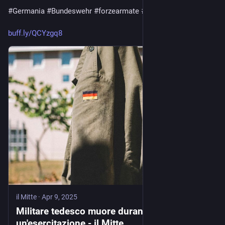
#
Germania
#
Bundeswehr
#
forzearmate
#
cronaca
buff.ly/QCYzgq8
il Mitte
·
Apr 9, 2025
Militare tedesco muore durante
un'esercitazione - il Mitte