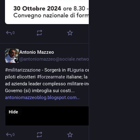
0
Antonio Mazzeo
Oct 22, 2024
@
antoniomazzeo@sociale.network
#
militarizzazione
 - Sorgerà in 
#
Liguria
 centro addestramento 
piloti elicotteri 
#
forzearmate
 italiane; la realizzazione affidata 
ad azienda leader complesso militare-industriale di 
#
Israele
. Il 
Governo (si) imbroglia sui costi... 
antoniomazzeoblog.blogspot.com
Hide
0