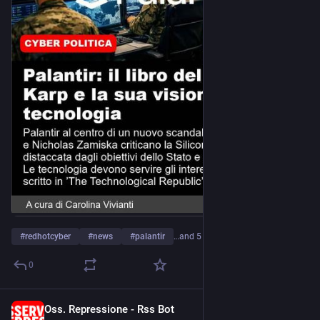
#
redhotcyber
#
news
#
palantir
…and 5 more
0
Oss. Repressione - Rss Bot
Apr 22