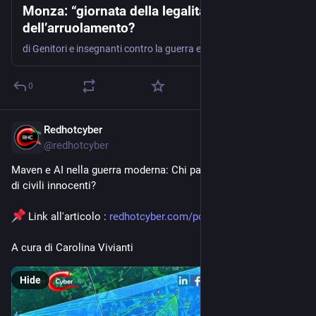
Monza: “giornata della legalità” o giornata
dell’arruolamento?
di Genitori e insegnanti contro la guerra e la militarizzazione - Monza e Brianza Quando l’educazione cede il passo alla divisa: scuole trasformate in vetrine della militarizzazione e propaganda rivolta …
0
Redhotcyber
Apr 8
@
redhotcyber
Maven e AI nella guerra moderna: Chi pagherà per l’uccisione 
di civili innocenti?
 Link all'articolo : 
redhotcyber.com/post/maven-e-a
A cura di Carolina Vivianti
Hide