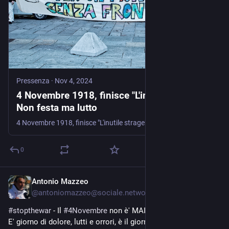
Pressenza
·
Nov 4, 2024
4 Novembre 1918, finisce "L'inutile strage"
Non festa ma lutto
4 Novembre 1918, finisce "L'inutile strage". Non festa ma lutto Il governo Meloni, e di Fratelli d'Italia ( il governo degli eredi del movimento sociale,
0
Antonio Mazzeo
Nov 4, 2024
@
antoniomazzeo@sociale.network
#
stopthewar
 - Il 
#
4Novembre
 non è' MAI stata la nostra festa. 
E' giorno di dolore, lutti e orrori, è il giorno dei crimini di tutte 