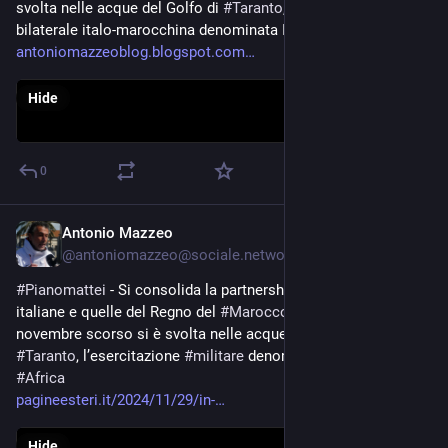
svolta nelle acque del Golfo di 
#
Taranto
, l’esercitazione 
bilaterale italo-marocchina denominata ITA-MOR 24
antoniomazzeoblog.blogspot.com
Hide
0
Antonio Mazzeo
Dec 2, 2024
@
antoniomazzeo@sociale.network
#
Pianomattei
 - Si consolida la partnership tra le 
#
forzearmate
italiane e quelle del Regno del 
#
Marocco
. Dal 13 al 21 
novembre scorso si è svolta nelle acque del Golfo di 
#
Taranto
, l’esercitazione 
#
militare
 denominata ITA-MOR 24. 
#
Africa
pagineesteri.it/2024/11/29/in-
Hide