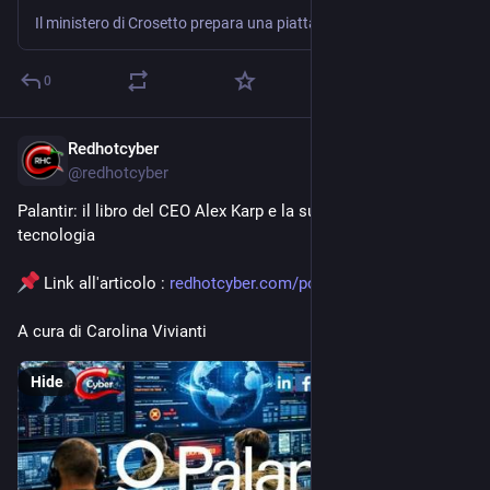
Il ministero di Crosetto prepara una piattaforma televisiva per promuovere le Forze armate: non informazione pubblica, ma normalizzazione culturale del militarismo, marketing della divisa e pedagogia dell’obbedienza C’è un salto …
0
Redhotcyber
Apr 25
@
redhotcyber
Palantir: il libro del CEO Alex Karp e la sua visione per la 
tecnologia
 Link all'articolo : 
redhotcyber.com/post/palantir-
A cura di Carolina Vivianti
Hide