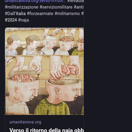
umanitanova.org/verso-il-ritor
#
levaobbligatoria
#
militarizzazione
#
serviziomilitare
#
antimilitarismo
#
Dall
'Italia 
#
forzearmate
#
militarismo
#
Articoli
#
Analisi
#2024 
#
naja
umanitanova.org
Verso il ritorno della naja obbligatoria? -