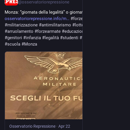
@
osservatoriorepressione
Monza: “giornata della legalità” o giornata dell’arruolamento? 
osservatoriorepressione.info/m
#
forzedell
'ordine 
#
militarizzazione
#
antimilitarismo
#
lottesociali
#
arruolamento
#
forzearmate
#
educazione
#
propaganda
#
genitori
#
infanzia
#
legalità
#
studenti
#
Brianza
#
guerra
#
scuola
#
Monza
Osservatorio Repressione
·
Apr 22