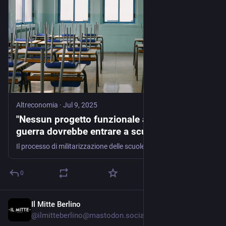
Altreconomia
·
Jul 9, 2025
"Nessun progetto funzionale alla cultura di
guerra dovrebbe entrare a scuola"
Il processo di militarizzazione delle scuole italiane è oggi un fenomeno onnicomprensivo che investe istituti di ogni ordine e grado, riducendo la libertà di docenti e studenti e trasformando le radici di un sistema che dovrebbe invece promuovere il futuro. Antonio Mazzeo, insegnante e tra i fondatori dell’Osservatorio contro la militarizzazione delle scuole e delle università, spiega i passi fatti, il ruolo dei media e l'importanza della denuncia pubblica
0
Il Mitte Berlino
Apr 21, 2025
@
ilmitteberlino@mastodon.social