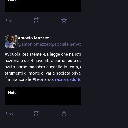
0
Antonio Mazzeo
Nov 13, 2024
@
antoniomazzeo@sociale.network
#
Scuola
 Resistente -La legge che ha istituito la giornata 
nazionale del 4 novembre come festa delle 
#
ForzeArmate
, ha 
avuto come macabro suggello la festa, con esposizione degli 
strumenti di morte di varie società private come 
l’immancabile 
#
Leonardo
. 
radiondadurto.org/2024/11/12/s
Hide
0