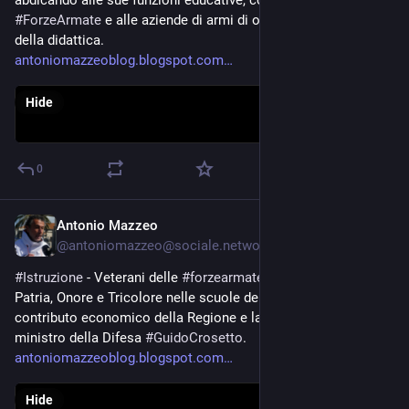
#
ForzeArmate
 e alle aziende di armi di occupare ogni sfera 
della didattica.
antoniomazzeoblog.blogspot.com
Hide
0
Antonio Mazzeo
Nov 7, 2023
@
antoniomazzeo@sociale.network
#
Istruzione
 - Veterani delle 
#
forzearmate
 a disquisire di 
Patria, Onore e Tricolore nelle scuole del 
#
Piemonte
 con il 
contributo economico della Regione e la benedizione del 
ministro della Difesa 
#
GuidoCrosetto
. 
antoniomazzeoblog.blogspot.com
Hide