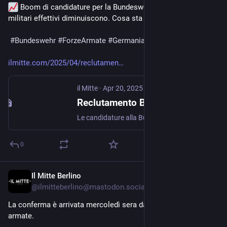
 Boom di candidature per la Bundeswehr nel 2024, ma i 
militari effettivi diminuiscono. Cosa sta succedendo? 
#
Bundeswehr
#
ForzeArmate
#
Germania
ilmitte.com/2025/04/reclutamen
il Mitte
·
Apr 20, 2025
Reclutamento Bundeswehr: più candidature, meno soldati
Le candidature alla Bundeswehr sono aumentate del 19% nel 2024 grazie alle campagne di reclutamento, ma i soldati continuano a diminuire
0
Il Mitte Berlino
Apr 10, 2025
@
ilmitteberlino@mastodon.social
La conferma è arrivata mercoledì sera dalle stesse forze 
armate. 