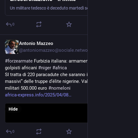
Un militare tedesco è deceduto martedì sera, durante un'esercitazione della Bundeswehr. La conferma è arrivata dalle stesse forze armate.
0
Antonio Mazzeo
Apr 8, 2025
@
antoniomazzeo@sociale.network
#
forzearmate
 Furbizia italiana: armamenti obsoleti ai regimi 
golpisti africani 
#
niger
#
africa
SI tratta di 220 paracadute che saranno impiegati per i “lanci 
massivi” delle truppe d’élite nigerine. Valore delle attrezzature 
militari 500.000 euro 
#
nomeloni
africa-express.info/2025/04/08
Hide
0