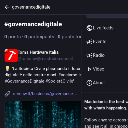
governancedigitale
#
governancedigitale
Follow hashtag
Live feeds
0
posts
·
0
participants
·
0
posts today
Events
Tom's Hardware Italia
Feb 13
Radio
@
tomshw@mastodon.social
 "La Società Civile plasmando il futuro: la governance 
Video
digitale è nelle nostre mani. Facciamo la differenza insieme. 
#
GovernanceDigitale
#
SocietàCivile
"
About
tomshw.it/business/governance-
Mastodon is the best 
with what's happening.
Follow anyone across 
and see it all in chron