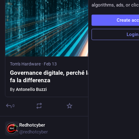
algorithms, ads, or clic
Create ac
Login
Tom's Hardware
·
Feb 13
Governance digitale, perché la società civile
fa la differenza
By
Antonello Buzzi
0
Redhotcyber
Jan 15
@
redhotcyber