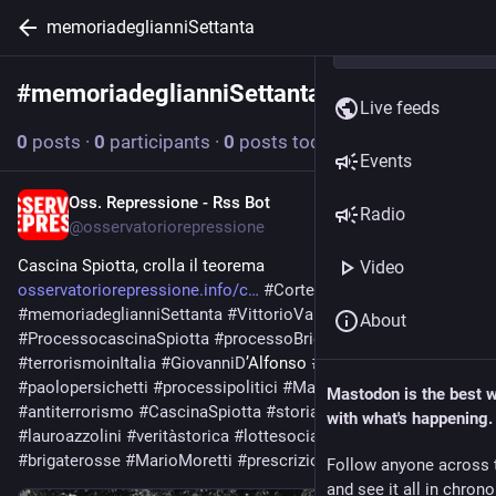
memoriadeglianniSettanta
#
memoriadeglianniSettanta
Follow hashtag
Live feeds
0
posts
·
0
participants
·
0
posts today
Events
Oss. Repressione - Rss Bot
Jul 8
Radio
@
osservatoriorepressione
Cascina Spiotta, crolla il teorema 
Video
osservatoriorepressione.info/c
#
Corted
'assisediAlessandria 
#
memoriadeglianniSettanta
#
VittorioVallarinoGancia
About
#
ProcessocascinaSpiotta
#
processoBrigateRosse
#
terrorismoinItalia
#
GiovanniD
’Alfonso 
#
giustiziaememoria
#
paolopersichetti
#
processipolitici
#
MargheritaCagol
Mastodon is the best 
#
antiterrorismo
#
CascinaSpiotta
#
storiaitaliana
with what's happening.
#
lauroazzolini
#
veritàstorica
#
lottesociali
#
annidipiombo
#
brigaterosse
#
MarioMoretti
#
prescrizione
Follow anyone across 
and see it all in chron