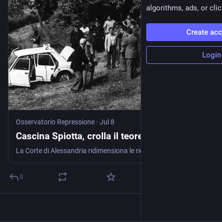
algorithms, ads, or clic
Create ac
Login
Osservatorio Repressione
·
Jul 8
Cascina Spiotta, crolla il teorema
La Corte di Alessandria ridimensiona le richieste della procura: sei anni ad Azzolini, prescrizione per Curcio e Moretti. Dopo cinquantun anni, il tentativo di riscrivere giudiziariamente la storia delle Brigate …
0