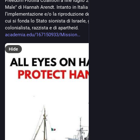
Freedom Flotilla Coalition a fine luglio 2025 e la "Banalità del 
Male" di Hannah Arendt. Intanto in Italia è in atto 
l’implementazione e/o la riproduzione del sistema-modello su 
cui si fonda lo Stato sionista di Israele, genocida, bellicista, 
colonialista, razzista e di apartheid. 
academia.edu/167150933/Mission
Hide