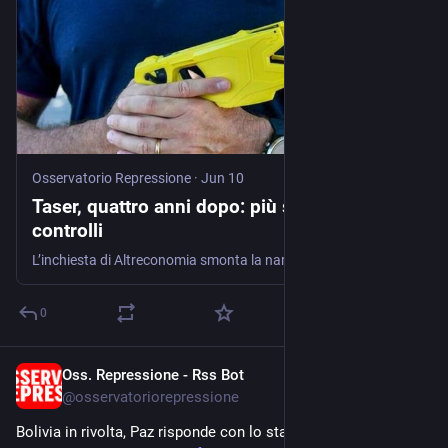
Osservatorio Repressione
·
Jun 10
Taser, quattro anni dopo: più scariche, meno
controlli
L’inchiesta di Altreconomia smonta la narrazione dell’arma “sicura e indispensabile”: oltre mille utilizzi in quattro anni, nessun monitoraggio indipendente e crescono dubbi su sicurezza, trasparenza e accountability Doveva essere l’alternativa …
0
Oss. Repressione - Rss Bot
Jun 9
@
osservatoriorepressione
Bolivia in rivolta, Paz risponde con lo stato d’eccezione 