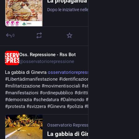
La propaganda di guerra sfila per le strade di Monza con il patrocinio del Comune
Dopo le iniziative nelle scuole e gli eventi con l'Esercito, il 28 giugno la città ospita il raduno provinciale dei Bersaglieri. I Genitori e insegnanti contro la guerra e la …
0
Oss. Repressione - Rss Bot
Jun 15
@
osservatoriorepressione
La gabbia di Ginevra 
osservatoriorepressione.info/l
#
Libertàdimanifestazione
#
identificazionedimassa
#
militarizzazione
#
movimentisociali
#
statod
’eccezione 
#
manifestazioni
#
ordinepubblico
#
dirittiumani
#
repressione
#
democrazia
#
schedatura
#
Dalmondo
#
dissenso
#
kettling
#
protesta
#
svizzera
#
Ginevra
#
polizia
#
Évian
#
NoG7
#
G7
Osservatorio Repressione
·
Jun 15
La gabbia di Ginevra