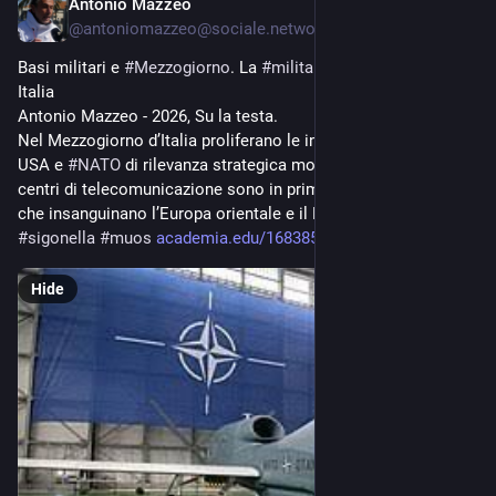
Antonio Mazzeo
Jul 14
@
antoniomazzeo@sociale.network
Basi militari e 
#
Mezzogiorno
. La 
#
militarizzazione
 del Sud 
Italia
Antonio Mazzeo - 2026, Su la testa.
Nel Mezzogiorno d’Italia proliferano le installazioni militari 
USA e 
#
NATO
 di rilevanza strategica mondiale. Le basi e i 
centri di telecomunicazione sono in prima linea nei conflitti 
che insanguinano l’Europa orientale e il Medio Oriente. 
#
sigonella
#
muos
academia.edu/168385987/Basi_mi
Hide