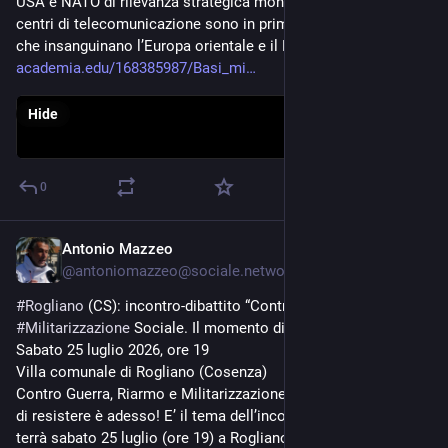
USA e NATO di rilevanza strategica mondiale. Le basi e i 
centri di telecomunicazione sono in prima linea nei conflitti 
che insanguinano l’Europa orientale e il Medio Oriente.
academia.edu/168385987/Basi_mi
Hide
0
Antonio Mazzeo
Jul 23
@
antoniomazzeo@sociale.network
#
Rogliano
 (CS): incontro-dibattito “Contro 
#
Guerra
, 
#
Riarmo
 e 
#
Militarizzazione
 Sociale. Il momento di resistere è adesso!”
Sabato 25 luglio 2026, ore 19
Villa comunale di Rogliano (Cosenza)
Contro Guerra, Riarmo e Militarizzazione Sociale. Il momento 
di resistere è adesso! E’ il tema dell’incontro-dibattito che si 
terrà sabato 25 luglio (ore 19) a Rogliano (Cosenza), grazie 