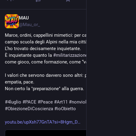
MAU
Jul 4
@
Mau_or_
Marce, ordini, cappellini mimetici: per caso ho assistito a un 
campo scuola degli Alpini nella mia città.
L’ho trovato decisamente inquietante.
È inquietante quanto la 
#
militarizzazione
 venga presentata 
come gioco, come formazione, come “valori”.
I valori che servono davvero sono altri: pensiero critico, 
empatia, pace.
Non certo la "preparazione" alla guerra. 
#
4luglio
#
PACE
#
Peace
#
Art11
#
nonviolenza
#
ObiezioneDiCoscienza
#
ioObietto
youtu.be/upXsh77GnTA?si=8Hgm_D