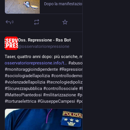
Dopo la manifestazione contro il G7, centinaia di persone accerchiate per tutta la notte dalla polizia, identificate una a una e trattenute senza distinzione tra manifestanti, giornalisti, famiglie e semplici …
0
Oss. Repressione - Rss Bot
Jun 10
@
osservatoriorepressione
Taser, quattro anni dopo: più scariche, meno controlli 
osservatoriorepressione.info/t
#
abusodelleforzedell
’ordine 
#
monitoraggioindipendente
#
Repressionedeldissenso
#
sociologiadellapolizia
#
controllodemocratico
#
violenzadellapolizia
#
tecnologiedipolizia
#
scaricheelettriche
#
Sicurezzapubblica
#
controllosociale
#
Forzedell
’ordine 
#
MatteoPiantedosi
#
militarizzazione
#
poterecoercitivo
#
torturaelettrica
#
GiuseppeCampesi
#
poliziaitaliana