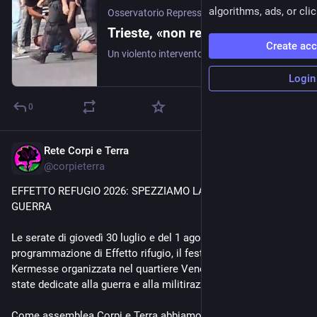
algorithms, ads, or clic
Osservatorio Repressione
·
7h
Trieste, «non respiro» durante un fermo di polizia
Create ac
Un violento intervento di polizia davanti alla stazione: un uomo immobilizzato a terra da più agenti avrebbe gridato di non riuscire a respirare. Identificate alcune persone che filmavano e, secondo …
Login
0
Rete Corpi e Terra
4d
*
@
corpieterra
EFFETTO REFUGIO 2026: SPEZZIAMO LA CATENA DELLA 
GUERRA 
Le serate di giovedì 30 luglio e del 1 agosto nella 
programmazione di Effetto rifugio, il festival alternativo alla 
Kermesse organizzata nel quartiere Venezia di 
#
Livorno
 sono 
state dedicate alla guerra e alla militirazzazione. 
Come assemblea Corpi e Terra abbiamo partecipato con un 