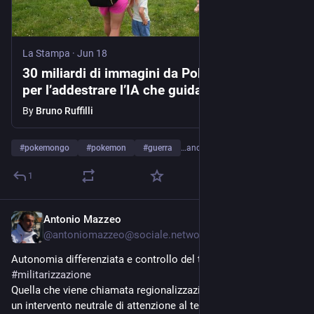
La Stampa
·
Jun 18
30 miliardi di immagini da Pokémon Go usati
per l’addestrare l’IA che guida i droni militari
By
Bruno Ruffilli
#
pokemongo
#
pokemon
#
guerra
…and 3 more
1
Antonio Mazzeo
Jun 28
@
antoniomazzeo@sociale.network
Autonomia differenziata e controllo del territorio 
#
autonomia
#
militarizzazione
Quella che viene chiamata regionalizzazione, come se fosse 
un intervento neutrale di attenzione al territorio e non una 