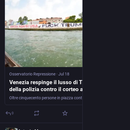
Osservatorio Repressione
·
Jul 18
Venezia respinge il lusso di Trump: cariche
della polizia contro il corteo anti-Fertitta
Oltre cinquecento persone in piazza contro la visita dell'ambasciatore statunitense e del suo megayacht da 450 milioni di dollari. La polizia carica il corteo diretto verso Riva Sette Martiri, blindata …
0