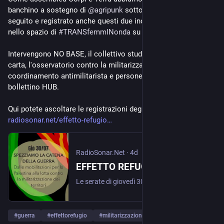
banchino a sostegno di 
@
agripunk
 sotto sfratto e abbiamo 
seguito e registrato anche questi due incontri per pubblicarli 
nello spazio di 
#
TRANSfemmINonda
 su radiosonar.net
Intervengono NO BASE, il collettivo studentesco Scuola di 
carta, l'osservatorio contro la militarizzazione nelle scuole, il 
coordinamento antimilitarista e persone della redazione del 
bollettino HUB. 
Qui potete ascoltare le registrazioni degli incontri:
radiosonar.net/effetto-refugio
RadioSonar.Net
·
4d
EFFETTO REFUGIO 2026: SPEZZIAMO LA CATENA DELLA GUERRA - RadioSonar.Net
Le serate di giovedì 30 luglio e del 1 agosto nella programmazione di Effetto rifugio sono state dedicate alla guerra e alla militirazzazione.
#
guerra
#
effettorefugio
#
militarizzazione