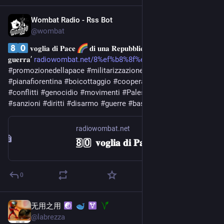
Wombat Radio - Rss Bot
Jun 30
@
wombat
 𝐯𝐨𝐠𝐥𝐢𝐚 𝐝𝐢 𝐏𝐚𝐜𝐞 
 𝐝𝐢 𝐮𝐧𝐚 𝐑𝐞𝐩𝐮𝐛𝐛𝐥𝐢𝐜𝐚 𝐜𝐡𝐞 ‘𝐫𝐢𝐩𝐮𝐝𝐢𝐚 𝐥𝐚 
𝐠𝐮𝐞𝐫𝐫𝐚’ 
radiowombat.net/8%ef%b8%8f%e2%
#
promozionedellapace
#
militarizzazione
#
disinvestimento
#
pianafiorentina
#
boicottaggio
#
cooperazione
#
levamilitare
#
conflitti
#
genocidio
#
movimenti
#
Palestina
#
Speciali
#
sanzioni
#
diritti
#
disarmo
#
guerre
#
basi
radiowombat.net
8️⃣0️⃣ 𝐯𝐨𝐠𝐥𝐢𝐚 𝐝𝐢 𝐏𝐚𝐜𝐞 🌈 𝐝𝐢 𝐮𝐧𝐚 𝐑𝐞𝐩𝐮𝐛𝐛𝐥𝐢𝐜𝐚 𝐜𝐡𝐞 ‘𝐫𝐢𝐩𝐮𝐝𝐢𝐚 𝐥𝐚 𝐠𝐮𝐞𝐫𝐫𝐚’ – Radio Wombat
0
无用之用
Jun 29
*
@
labrezza