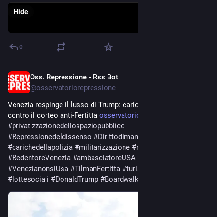
Hide
0
Oss. Repressione - Rss Bot
Jul 18
@
osservatoriorepressione
Venezia respinge il lusso di Trump: cariche della polizia 
contro il corteo anti-Fertitta 
osservatoriorepressione.info/v
#
privatizzazionedellospaziopubblico
#
Repressionedeldissenso
#
Dirittodimanifestare
#
carichedellapolizia
#
militarizzazione
#
movimentoNoBezos
#
RedentoreVenezia
#
ambasciatoreUSA
#
protestaVenezia
#
VenezianonsiUsa
#
TilmanFertitta
#
turismodilusso
#
lottesociali
#
DonaldTrump
#
Boardwalk