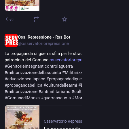
0
Oss. Repressione - Rss Bot
Jun 25
@
osservatoriorepressione
La propaganda di guerra sfila per le strade di Monza con il 
patrocinio del Comune 
osservatoriorepressione.info/l
#
Genitorieinsegnanticontrolaguerra
#
militarizzazionedellasocietà
#
Militarizzazionedellescuole
#
educazioneallapace
#
propagandadiguerra
#
propagandabellica
#
culturadellearmi
#
EsercitoItaliano
#
militarizzazione
#
antimilitarismo
#
culturamilitare
#
ComunediMonza
#
guerraascuola
#
MonzaeBrianza
#
Riarmo
Osservatorio Repressione
·
Jun 25