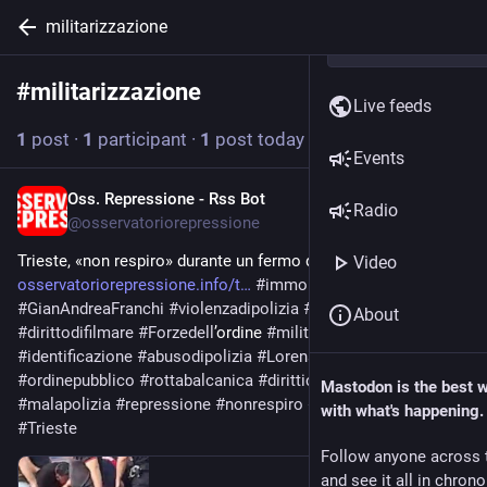
militarizzazione
#
militarizzazione
Follow hashtag
Live feeds
1
post
·
1
participant
·
1
post today
Events
Oss. Repressione - Rss Bot
7h
Radio
@
osservatoriorepressione
Trieste, «non respiro» durante un fermo di polizia 
Video
osservatoriorepressione.info/t
#
immobilizzazioneaterra
#
GianAndreaFranchi
#
violenzadipolizia
#
controllosociale
About
#
dirittodifilmare
#
Forzedell
’ordine 
#
militarizzazione
#
identificazione
#
abusodipolizia
#
LorenaFornasir
#
ordinepubblico
#
rottabalcanica
#
diritticivili
#
PiazzaLibertà
Mastodon is the best 
#
malapolizia
#
repressione
#
nonrespiro
#
sicurezza
#
migranti
with what's happening.
#
Trieste
Follow anyone across 
and see it all in chron