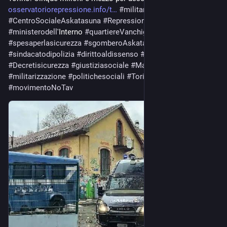
osservatoriorepressione.info/t
#
militarizzazionedelterritorio
#
CentroSocialeAskatasuna
#
Repressionedeldissenso
#
ministerodell
'Interno 
#
quartiereVanchiglia
#
spesaperlasicurezza
#
sgomberoAskatasuna
#
sindacatodipolizia
#
dirittoaldissenso
#
conflittosociale
#
Decretisicurezza
#
giustiziasociale
#
MatteoPiantedosi
#
militarizzazione
#
politichesociali
#
Torinopartigiana
#
movimentoNoTav