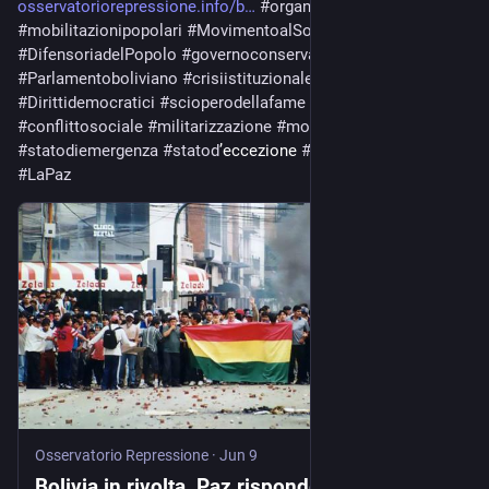
osservatoriorepressione.info/b
#
organizzazioniindigene
#
mobilitazionipopolari
#
MovimentoalSocialismo
#
DifensoriadelPopolo
#
governoconservatore
#
Parlamentoboliviano
#
crisiistituzionale
#
dimissioniministri
#
Dirittidemocratici
#
scioperodellafame
#
Sicurezzapubblica
#
conflittosociale
#
militarizzazione
#
movimentisociali
#
statodiemergenza
#
statod
’eccezione 
#
blocchistradali
#
LaPaz
Osservatorio Repressione
·
Jun 9
Bolivia in rivolta, Paz risponde con lo stato