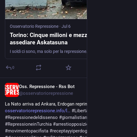
Osservatorio Repressione
·
Jul 6
Torino: Cinque milioni e mezzo per
assediare Askatasuna
I soldi ci sono, ma solo per la repressione. Mentre sanità, casa e servizi pubblici vengono definiti "senza copertura", il governo ha già speso oltre 5,5 milioni di euro per …
0
Oss. Repressione - Rss Bot
Jul 6
@
osservatoriorepressione
La Nato arriva ad Ankara, Erdogan reprime gli oppositori 
osservatoriorepressione.info/l
#
Libertàdimanifestazione
#
Repressionedeldissenso
#
giornalistiarrestati
#
RepressioneinTurchia
#
arrestiopposizione
#
movimentopacifista
#
receptayyiperdogan
#
AlleanzaAtlantica