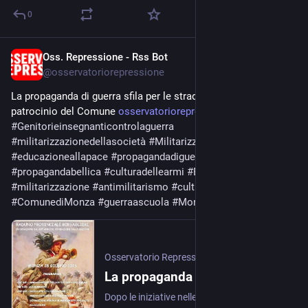
0
Oss. Repressione - Rss Bot
Jun 25
@
osservatoriorepressione
La propaganda di guerra sfila per le strade di Monza con il 
patrocinio del Comune 
osservatoriorepressione.info/l
#
Genitorieinsegnanticontrolaguerra
#
militarizzazionedellasocietà
#
Militarizzazionedellescuole
#
educazioneallapace
#
propagandadiguerra
#
propagandabellica
#
culturadellearmi
#
EsercitoItaliano
#
militarizzazione
#
antimilitarismo
#
culturamilitare
#
ComunediMonza
#
guerraascuola
#
MonzaeBrianza
#
Riarmo
Osservatorio Repressione
·
Jun 25
La propaganda di guerra sfila per le strade di Monza con il patrocinio del Comune
Dopo le iniziative nelle scuole e gli eventi con l'Esercito, il 28 giugno la città ospita il raduno provinciale dei Bersaglieri. I Genitori e insegnanti contro la guerra e la …