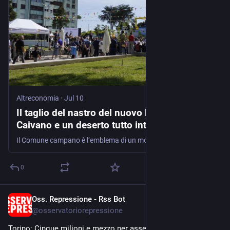
Altreconomia
·
Jul 10
Il taglio del nastro del nuovo Parco verde di
Caivano e un deserto tutto intorno
Il Comune campano è l’emblema di un modello che, secondo il Governo Meloni, dovrebbe essere imposto a tutte le periferie "difficili". La restituzione di Villa Andersen, per anni luogo di spaccio, sembra essere l’ultimo tassello di un prototipo che si nutre di interventi spot, militarizzazione e l’uso propagandistico dello sport. Mentre lontano dai riflettori c’è ancora chi sta aspettando di vivere in alloggi dignitosi. Il nostro reportage
0
Oss. Repressione - Rss Bot
Jul 6
@
osservatoriorepressione
Torino: Cinque milioni e mezzo per assediare Askatasuna 