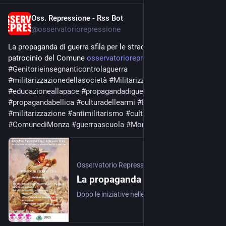
Oss. Repressione - Rss Bot
Jun 25
@
osservatoriorepressione
La propaganda di guerra sfila per le strade di Monza con il 
patrocinio del Comune 
osservatoriorepressione.info/l
#
Genitorieinsegnanticontrolaguerra
#
militarizzazionedellasocietà
#
Militarizzazionedellescuole
#
educazioneallapace
#
propagandadiguerra
#
propagandabellica
#
culturadellearmi
#
EsercitoItaliano
#
militarizzazione
#
antimilitarismo
#
culturamilitare
#
ComunediMonza
#
guerraascuola
#
MonzaeBrianza
#
Riarmo
Osservatorio Repressione
·
Jun 25
La propaganda di guerra sfila per le strade di Monza con il patrocinio del Comune
Dopo le iniziative nelle scuole e gli eventi con l'Esercito, il 28 giugno la città ospita il raduno provinciale dei Bersaglieri. I Genitori e insegnanti contro la guerra e la …