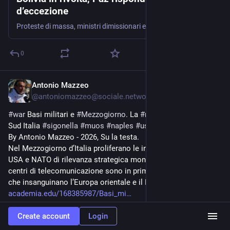
d’eccezione
Proteste di massa, ministri dimissionari e scioperi della fame mentre il governo amplia i poteri straordinari e prepara la stretta contro il dissenso. La crisi boliviana entra in una fase …
0
Antonio Mazzeo
Jun 9
@
antoniomazzeo@sociale.network
#
war
 Basi militari e 
#
Mezzogiorno
. La 
#
militarizzazione
 del 
Sud Italia 
#
sigonella
#
muos
#
naples
#
usnavy
#
galatina
By Antonio Mazzeo - 2026, Su la testa.
Nel Mezzogiorno d’Italia proliferano le installazioni militari 
USA e NATO di rilevanza strategica mondiale. Le basi e i 
centri di telecomunicazione sono in prima linea nei conflitti 
che insanguinano l’Europa orientale e il Medio Oriente.
academia.edu/168385987/Basi_mi
Create account
Login
Hide