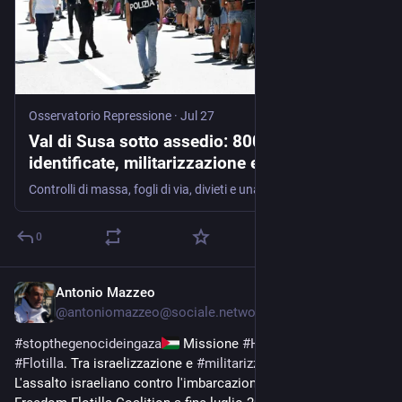
Osservatorio Repressione
·
Jul 27
Val di Susa sotto assedio: 800 persone
identificate, militarizzazione e passerella
elettorale. Ma il Movimento No Tav non
Controlli di massa, fogli di via, divieti e una valle trasformata in zona militare per la visita di Giorgia Meloni. Dalla conferenza stampa del Movimento No Tav arriva una denuncia …
arretra
0
Antonio Mazzeo
Jul 27
@
antoniomazzeo@sociale.network
#
stopthegenocideingaza
 Missione 
#
Handala
 e Freedom 
#
Flotilla
. Tra israelizzazione e 
#
militarizzazione
L'assalto israeliano contro l'imbarcazione Handala della 