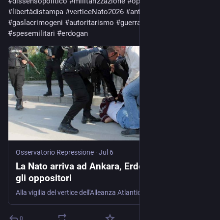
#
dissensopolitico
#
militarizzazione
#
opposizioneturca
#
libertàdistampa
#
verticeNato2026
#
antiterrorismo
#
gaslacrimogeni
#
autoritarismo
#
guerraeriarmo
#
spesemilitari
#
erdogan
Osservatorio Repressione
·
Jul 6
La Nato arriva ad Ankara, Erdogan reprime
gli oppositori
Alla vigilia del vertice dell'Alleanza Atlantica, centinaia di arresti, manifestazioni represse, giornalisti e oppositori nel mirino. Mentre i leader occidentali discutono di riarmo, la Turchia rafforza la stretta autoritaria Negli …
0