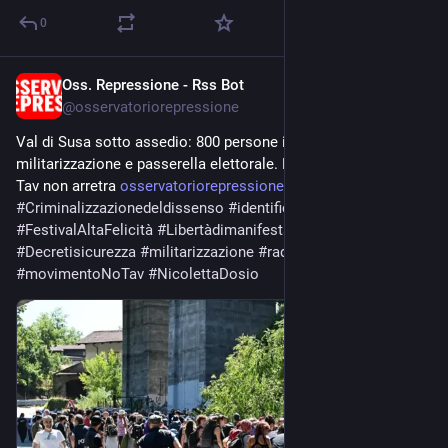
0
Oss. Repressione - Rss Bot
Jul 27
@
osservatoriorepressione
Val di Susa sotto assedio: 800 persone identificate, 
militarizzazione e passerella elettorale. Ma il Movimento No 
Tav non arretra 
osservatoriorepressione.info/v
#
Criminalizzazionedeldissenso
#
identificazionidimassa
#
FestivalAltaFelicità
#
Libertàdimanifestare
#
lotteterritoriali
#
Decretisicurezza
#
militarizzazione
#
radioondad
'urto 
#
movimentoNoTav
#
NicolettaDosio