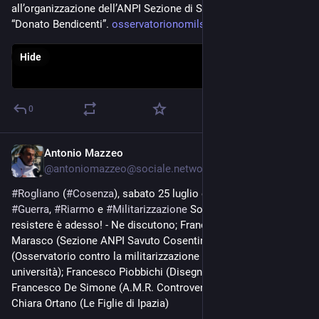
all’organizzazione dell’ANPI Sezione di Savuto Cosentino 
“Donato Bendicenti”. 
osservatorionomilscuola.com/20
Hide
0
Antonio Mazzeo
Jul 21
@
antoniomazzeo@sociale.network
#
Rogliano
 (
#
Cosenza
), sabato 25 luglio ore 19 - Contro 
#
Guerra
, 
#
Riarmo
 e 
#
Militarizzazione
 Sociale. Il momento di 
resistere è adesso! - Ne discutono; Franco Adamo e Alessia 
Marasco (Sezione ANPI Savuto Cosentino); Antonio Mazzeo 
(Osservatorio contro la militarizzazione delle scuole e delle 
università); Francesco Piobbichi (Disegnatore sociale); 
Francesco De Simone (A.M.R. Controvento); Mimma Sprizzi, 
Chiara Ortano (Le Figlie di Ipazia)