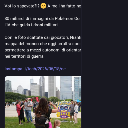
Voi lo sapevate?!? 
 A me l'ha fatto notare 
@
ju
30 miliardi di immagini da Pokémon Go usati per l’addestrare 
l’IA che guida i droni militari
Con le foto scattate dai giocatori, Niantic ha costruito una 
mappa del mondo che oggi un’altra società utilizza per 
permettere a mezzi autonomi di orientarsi senza GPS. Anche 
nei territori di guerra.
lastampa.it/tech/2026/06/18/ne