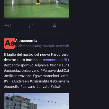
0
Altreconomia
Jul 10
@
altreconomia@sociale.network
Il taglio del nastro del nuovo Parco verde di Caivano e un 
deserto tutto intorno 
altreconomia.it/il-taglio-del-
#
excentrosportivoDelphinia
#
DonMaurizioPatriciello
#
associazionicaivano
#
ParcoverdediCaivano
#
militarizzazione
#
governomeloni
#
sfrattidacasa
#
VillaAndersen
#
criminalità
#
abusivismo
#
Reportage
#
esercito
#
caivano
#
privato
#
sfratti