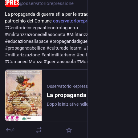
@
osservatoriorepressione
La propaganda di guerra sfila per le strade di Monza con il 
patrocinio del Comune 
osservatoriorepressione.info/l
#
Genitorieinsegnanticontrolaguerra
#
militarizzazionedellasocietà
#
Militarizzazionedellescuole
#
educazioneallapace
#
propagandadiguerra
#
propagandabellica
#
culturadellearmi
#
EsercitoItaliano
#
militarizzazione
#
antimilitarismo
#
culturamilitare
#
ComunediMonza
#
guerraascuola
#
MonzaeBrianza
#
Riarmo
Osservatorio Repressione
·
Jun 25
La propaganda di guerra sfila per le strade di Monza con il patrocinio del Comune
Dopo le iniziative nelle scuole e gli eventi con l'Esercito, il 28 giugno la città ospita il raduno provinciale dei Bersaglieri. I Genitori e insegnanti contro la guerra e la …
0