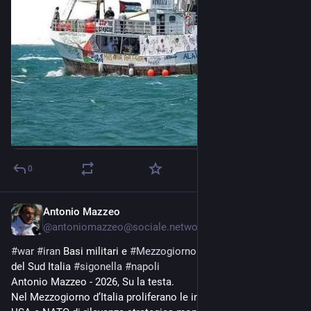
0
Antonio Mazzeo
Jul 24
@
antoniomazzeo@sociale.network
#
war
#
iran
 Basi militari e 
#
Mezzogiorno
. La 
#
militarizzazione
del Sud Italia 
#
sigonella
#
napoli
Antonio Mazzeo - 2026, Su la testa.
Nel Mezzogiorno d’Italia proliferano le installazioni militari 