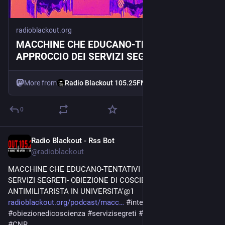
radioblackout.org
MACCHINE CHE EDUCANO-TENTATIVI DI
APPROCCIO DEI SERVIZI SEGRETI-
OBIEZIONE DI COSCIENZA
ANTIMILITARISTA IN UNIVERSITA’
More from
Radio Blackout 105.25FM
0
Radio Blackout - Rss Bot
Jul 8
@
radioblackout
MACCHINE CHE EDUCANO-TENTATIVI DI APPROCCIO DEI 
SERVIZI SEGRETI- OBIEZIONE DI COSCIENZA 
ANTIMILITARISTA IN UNIVERSITA’@1 
radioblackout.org/podcast/macc
#
intelligenzaartificiale
#
obiezionedicoscienza
#
servizisegreti
#
paswing
#
scuola
#
CNR