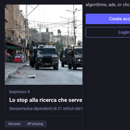
algorithms, ads, or clic
Create ac
Login
lespresso.it
Lo stop alla ricerca che serve alla guerra
Sessantadue dipendenti di 21 istituti del Cnr chiedono di fermare PaSwing, il progetto italo-israeliano sui materiali ceramici dell’Issmc di Faenza: “Non voglia
#
Israele
#
PaSwing