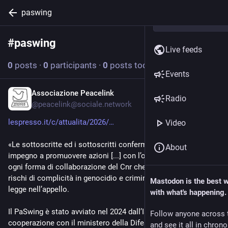
paswing
#
paswing
Follow hashtag
Live feeds
0
posts
·
0
participants
·
0
posts today
Events
Associazione Peacelink
5d
*
Radio
@
peacelink@sociale.network
lespresso.it/c/attualita/2026/
Video
«Le sottoscritte ed i sottoscritti confermano il proprio 
About
impegno a promuovere azioni [...] con l’obiettivo di evitare 
ogni forma di collaborazione del Cnr che possa comportare 
rischi di complicità in genocidio e crimini contro l’umanità», si 
Mastodon is the best 
legge nell’appello.
with what's happening.
Il PaSwing è stato avviato nel 2024 dall’Issmc di Faenza in 
Follow anyone across 
cooperazione con il ministero della Difesa di Israele. 
and see it all in chron