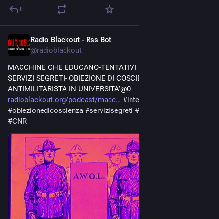
0
Radio Blackout - Rss Bot
Jul 8
@
radioblackout
MACCHINE CHE EDUCANO-TENTATIVI DI APPROCCIO DEI 
SERVIZI SEGRETI- OBIEZIONE DI COSCIENZA 
ANTIMILITARISTA IN UNIVERSITA’@0 
radioblackout.org/podcast/macc
#
intelligenzaartificiale
#
obiezionedicoscienza
#
servizisegreti
#
paswing
#
scuola
#
CNR