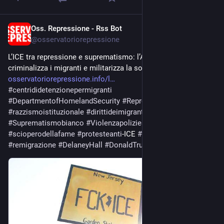
Oss. Repressione - Rss Bot
May 29
@
osservatoriorepressione
L’ICE tra repressione e suprematismo: l’America che 
criminalizza i migranti e militarizza la società 
osservatoriorepressione.info/l
#
centrididetenzionepermigranti
#
DepartmentofHomelandSecurity
#
Repressionedeldissenso
#
razzismoistituzionale
#
dirittideimigranti
#
Suprematismobianco
#
Violenzapoliziesca
#
scioperodellafame
#
protesteanti
-ICE 
#
deportazioni
#
remigrazione
#
DelaneyHall
#
DonaldTrump