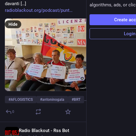
davanti […]
algorithms, ads, or clic
radioblackout.org/podcast/punt
Create ac
Hide
Login
#
AFLOGISTICS
#
antoninogala
#
BRT
…and 17 more
0
Radio Blackout - Rss Bot
Jul 28