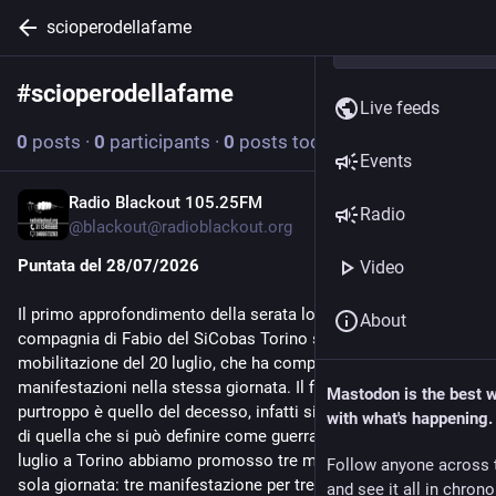
scioperodellafame
#
scioperodellafame
Follow hashtag
Live feeds
0
posts
·
0
participants
·
0
posts today
Events
Radio Blackout 105.25FM
Jul 28
Radio
@
blackout@radioblackout.org
Puntata del 28/07/2026
Video
Il primo approfondimento della serata lo abbiamo fatto in
About
compagnia di Fabio del SiCobas Torino sulla loro giornata di
mobilitazione del 20 luglio, che ha compreso ben tre
manifestazioni nella stessa giornata. Il filo conduttore
Mastodon is the best 
purtroppo è quello del decesso, infatti si è trattato di 3 vittime
with what's happening.
di quella che si può definire come guerra di classe: "Lunedì 20
luglio a Torino abbiamo promosso tre manifestazioni in una
Follow anyone across 
sola giornata: tre manifestazione per tre morti. La prima
and see it all in chron