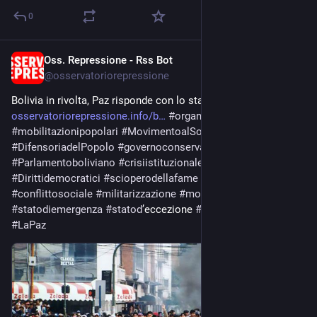
0
Oss. Repressione - Rss Bot
Jun 9
@
osservatoriorepressione
Bolivia in rivolta, Paz risponde con lo stato d’eccezione 
osservatoriorepressione.info/b
#
organizzazioniindigene
#
mobilitazionipopolari
#
MovimentoalSocialismo
#
DifensoriadelPopolo
#
governoconservatore
#
Parlamentoboliviano
#
crisiistituzionale
#
dimissioniministri
#
Dirittidemocratici
#
scioperodellafame
#
Sicurezzapubblica
#
conflittosociale
#
militarizzazione
#
movimentisociali
#
statodiemergenza
#
statod
’eccezione 
#
blocchistradali
#
LaPaz