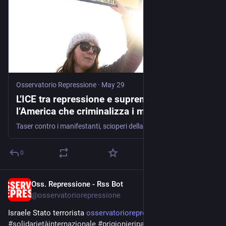
Osservatorio Repressione
·
May 29
L’ICE tra repressione e suprematismo:
l’America che criminalizza i migranti e
militarizza la società
Taser contro i manifestanti, scioperi della fame nei centri di detenzione, simboli vicini all’estrema destra e retorica della “remigrazione”: l’apparato di Trump assume sempre più i tratti di una macchina …
0
Oss. Repressione - Rss Bot
May 20
@
osservatoriorepressione
Israele Stato terrorista 
osservatoriorepressione.info/i
#
solidarietàinternazionale
#
prigionieripalestinesi