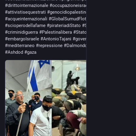
#
dirittointernazionale
#
occupazioneisraeliana
#
attivistisequestrati
#
genocidiopalestinese
#
acqueinternazionali
#
GlobalSumudFlotilla
#
scioperodellafame
#
pirateriadiStato
#
SanzioniaIsraele
#
criminidiguerra
#
Palestinalibera
#
Statoterrorista
#
embargoIsraele
#
AntonioTajani
#
governomeloni
#
mediterraneo
#
repressione
#
Dalmondo
#
Ben
-Gvir 
#
israele
#
Ashdod
#
gaza