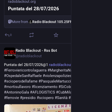
radioblackout.org
Puntata del 28/07/2026
More from
Radio Blackout 105.25FM
0
Radio Blackout - Rss Bot
Jul 28
@
radioblackout
Puntata del 28/07/2026@1 
radioblackout.org/podcast/punt
#
Ferroviericontrolaguerra
#
MargheritaNapoletano
#
OspedaleSanRaffaele
#
violenzapoliziesca
#
scioperodellafame
#
PasqualeMartucci
#
FakirAbderrhajm
#
mortisullavoro
#
licenziamento
#
SiCobastorino
#
AntoninoGala
#
AFLOGISTICS
#
CubMilano
#
logistica
#
ferrovie
#
presidio
#
sciopero
#
Sanità
#
BRT
#
rsu