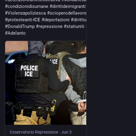
#
condizionidisumane
#
dirittideimigranti
#
resistenzamigrante
#
Violenzapoliziesca
#
scioperodellavoro
#
scioperodellafame
#
protesteanti
-ICE 
#
deportazioni
#
dirittiumani
#
DelaneyHall
#
DonaldTrump
#
repressione
#
statiuniti
#
Dalmondo
#
Adelanto
Osservatorio Repressione
·
Jun 3