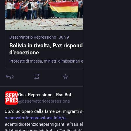
Osservatorio Repressione
·
Jun 9
Bolivia in rivolta, Paz risponde con lo stato
d’eccezione
Proteste di massa, ministri dimissionari e scioperi della fame mentre il governo amplia i poteri straordinari e prepara la stretta contro il dissenso. La crisi boliviana entra in una fase …
0
Oss. Repressione - Rss Bot
Jun 3
@
osservatoriorepressione
USA: Sciopero della fame dei migranti sequestrati da ICE 
osservatoriorepressione.info/u
#
centrididetenzionepermigranti
#
PrairielandDetentionCenter
#
detenzioneamministrativa
#
solidarietàaimigranti