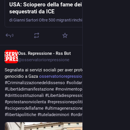
USA: Sciopero della fame dei migranti
sequestrati da ICE
di Gianni Sartori Oltre 500 migranti rinchiusi nei centri di detenzione dell’ICE rifiutano cibo e lavoro per denunciare violenze, condizioni disumane e deportazioni. Dall’esterno cresce la solidarietà, mentre l’amministrazione Trump …
0
Oss. Repressione - Rss Bot
Jun 1
@
osservatoriorepressione
Segnalata ai servizi sociali per aver protestato contro il 
genocidio a Gaza 
osservatoriorepressione.info/s
#
Criminalizzazionedeldissenso
#
solidarietàallaPalestina
#
Libertàdimanifestazione
#
movimentoperlaPalestina
#
diritticostituzionali
#
Libertàdiespressione
#
protestanonviolenta
#
repressionepolitica
#
scioperodellafame
#
ultimagenerazione
#
controllosociale
#
libertàpolitiche
#
tuteladeiminori
#
ordinepubblico
#
gaza