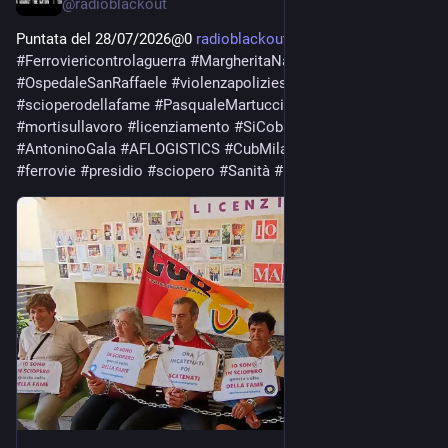
@
radioblackout
Puntata del 28/07/2026@0 
radioblackout.org/podcast/punt
#
Ferroviericontrolaguerra
#
MargheritaNapoletano
#
OspedaleSanRaffaele
#
violenzapoliziesca
#
scioperodellafame
#
PasqualeMartucci
#
FakirAbderrhajm
#
mortisullavoro
#
licenziamento
#
SiCobastorino
#
AntoninoGala
#
AFLOGISTICS
#
CubMilano
#
logistica
#
ferrovie
#
presidio
#
sciopero
#
Sanità
#
BRT
#
rsu