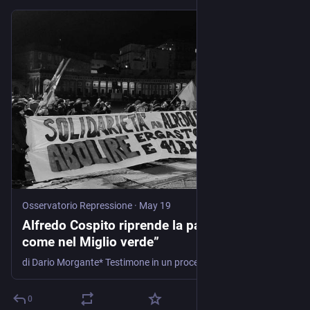
Osservatorio Repressione
·
May 19
Alfredo Cospito riprende la parola. “Vivo
come nel Miglio verde”
di Dario Morgante* Testimone in un processo contro sei militanti anarchici, Alfredo Cospito, detenuto in regime di carcere duro dal 2022, ha raccontato delle sue condizioni di “isolamento totale" al …
0