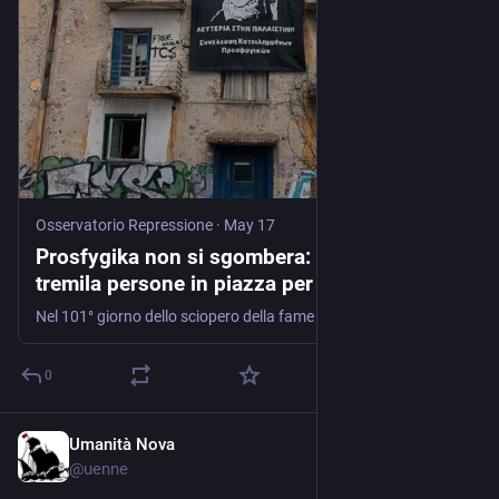
Osservatorio Repressione
·
May 17
Prosfygika non si sgombera: ad Atene
tremila persone in piazza per difendere la
comunità autogestita
Nel 101° giorno dello sciopero della fame di Aristotelis Chantzis, e mentre Suzon Doppagne si unisce alla protesta fino alla morte, la mobilitazione contro lo sgombero dei 400 residenti diventa …
0
Umanità Nova
May 13
@
uenne