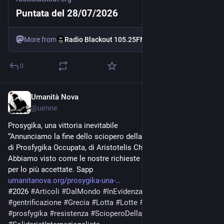
Puntata del 28/07/2026
More from
Radio Blackout 105.25FM
0
Umanità Nova
Jul 15
@
uenne
Prosygika, una vittoria inevitabile
“Annunciamo la fine dello sciopero della fame della Comunità 
di Prosfygika Occupata, di Aristotelis Chantzis e mio. 
Abbiamo visto come le nostre richieste principali siano state 
per lo più accettate. Sapp
umanitanova.org/prosygika-una-
#2026 
#
Articoli
#
DalMondo
#
InEvidenza
#
numero_23
#
Atene
#
gentrificazione
#
Grecia
#
Lotta
#
Lotte
#
occupazioni
#
prosfygika
#
resistenza
#
ScioperoDellaFame
#
solidariet