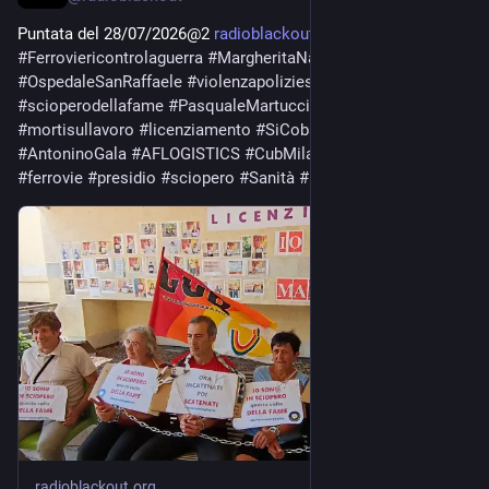
Puntata del 28/07/2026@2 
radioblackout.org/podcast/punt
#
Ferroviericontrolaguerra
#
MargheritaNapoletano
#
OspedaleSanRaffaele
#
violenzapoliziesca
#
scioperodellafame
#
PasqualeMartucci
#
FakirAbderrhajm
#
mortisullavoro
#
licenziamento
#
SiCobastorino
#
AntoninoGala
#
AFLOGISTICS
#
CubMilano
#
logistica
#
ferrovie
#
presidio
#
sciopero
#
Sanità
#
BRT
#
rsu
radioblackout.org