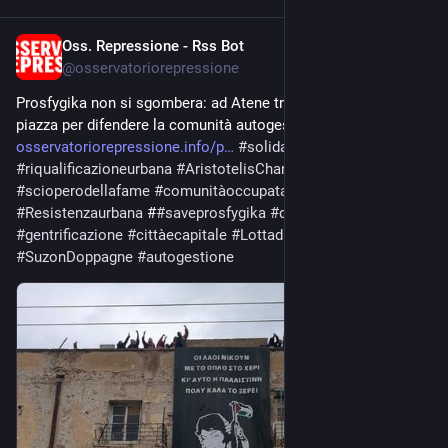
Oss. Repressione - Rss Bot
May 17
@
osservatoriorepressione
Prosfygika non si sgombera: ad Atene tremila persone in 
piazza per difendere la comunità autogestita 
osservatoriorepressione.info/p
#
solidarietàinternazionale
#
riqualificazioneurbana
#
AristotelisChantzis
#
scioperodellafame
#
comunitàoccupata
#
movimentisociali
#
Resistenzaurbana
 #
#
saveprosfygika
#
dirittoallacasa
#
gentrificazione
#
cittàecapitale
#
Lottadiclasse
#
SuzonDoppagne
#
autogestione