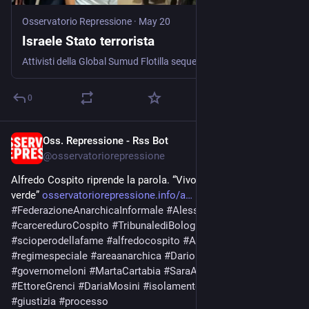
Osservatorio Repressione
·
May 20
Israele Stato terrorista
Attivisti della Global Sumud Flotilla sequestrati, legati e umiliati ad Ashdod: il governo israeliano mostra il volto feroce dell’impunità. L’Italia deve rompere ogni complicità Israele ha mostrato ancora una volta …
0
Oss. Repressione - Rss Bot
May 19
@
osservatoriorepressione
Alfredo Cospito riprende la parola. “Vivo come nel Miglio 
verde” 
osservatoriorepressione.info/a
#
FederazioneAnarchicaInformale
#
AlessandroMercogliano
#
carcereduroCospito
#
TribunalediBologna
#
NicolinaPolifroni
#
scioperodellafame
#
alfredocospito
#
AlviseSbraccia
#
regimespeciale
#
areaanarchica
#
DarioMorgante
#
governomeloni
#
MartaCartabia
#
SaraArdizzone
#
EttoreGrenci
#
DariaMosini
#
isolamento
#
anarchici
#
giustizia
#
processo