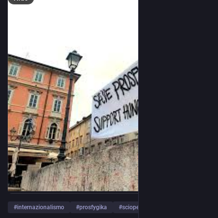
#
internazionalismo
#
prosfygika
#
scioperodellafame
…and 1 more