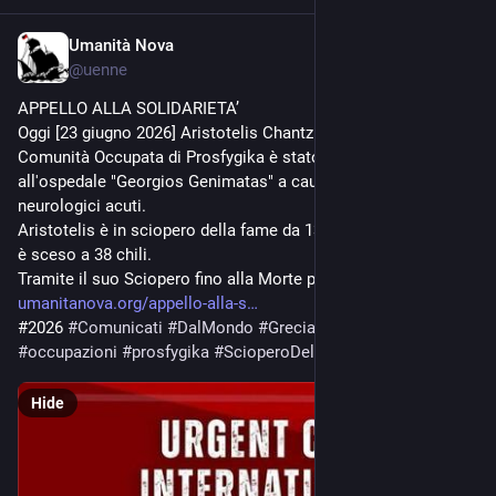
Umanità Nova
Jun 26
@
uenne
APPELLO ALLA SOLIDARIETA’ 
Oggi [23 giugno 2026] Aristotelis Chantzis, membro della 
Comunità Occupata di Prosfygika è stato trasportato 
all'ospedale "Georgios Genimatas" a causa di sintomi 
neurologici acuti.
Aristotelis è in sciopero della fame da 138 giorni e il suo peso 
è sceso a 38 chili.
Tramite il suo Sciopero fino alla Morte per la V
umanitanova.org/appello-alla-s
#2026 
#
Comunicati
#
DalMondo
#
Grecia
#
Mastrogiovanni
#
occupazioni
#
prosfygika
#
ScioperoDellaFame
Hide