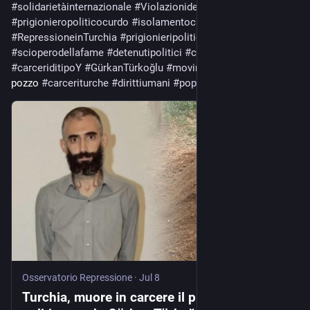
#
solidarietàinternazionale
#
Violazionideidirittiumani
#
prigionieropoliticocurdo
#
isolamentocarcerario
#
RepressioneinTurchia
#
prigionieripolitici
#
scioperodellafame
#
detenutipolitici
#
carceriditipoS
#
carceriditipoY
#
GürkanTürkoğlu
#
movimentocurdo
#
prigioni
-
pozzo 
#
carceriturche
#
dirittiumani
#
popolocurdo
#
kurdistan
Osservatorio Repressione
·
Jul 8
Turchia, muore in carcere il prigioniero