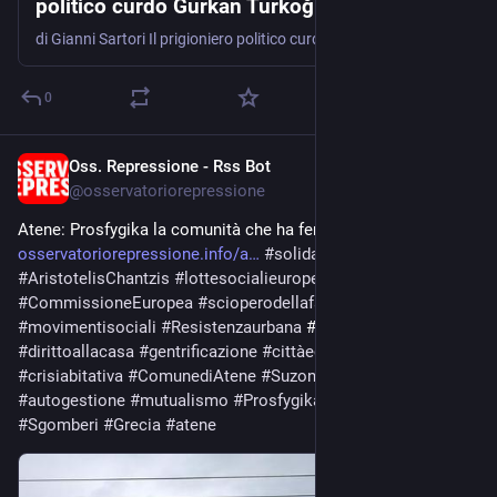
politico curdo Gürkan Türkoğlu
di Gianni Sartori Il prigioniero politico curdo Gürkan Türkoğlu muore dopo 267 giorni di sciopero della fame Lunedì 6 luglio, mentre si svolgeva il vertice NATO di Ankara e altri …
0
Oss. Repressione - Rss Bot
Jul 2
@
osservatoriorepressione
Atene: Prosfygika la comunità che ha fermato lo sgombero 
osservatoriorepressione.info/a
#
solidarietàinternazionale
#
AristotelisChantzis
#
lottesocialieuropee
#
CommissioneEuropea
#
scioperodellafame
#
movimentisociali
#
Resistenzaurbana
 #
#
saveprosfygika
#
dirittoallacasa
#
gentrificazione
#
cittàecapitale
#
crisiabitativa
#
ComunediAtene
#
SuzonDoppagne
#
autogestione
#
mutualismo
#
Prosfygika
#
Dalmondo
#
Sgomberi
#
Grecia
#
atene