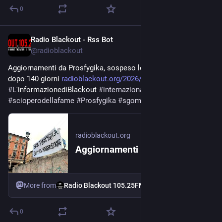
0
Radio Blackout - Rss Bot
Jun 29
@
radioblackout
Aggiornamenti da Prosfygika, sospeso lo sciopero della fame 
dopo 140 giorni 
radioblackout.org/2026/06/aggi
#
L
'informazionediBlackout 
#
internazionalismo
#
scioperodellafame
#
Prosfygika
#
sgombero
radioblackout.org
Aggiornamenti da Prosfygika, sospeso lo sciopero della fame dopo 140 giorni
More from
Radio Blackout 105.25FM
0