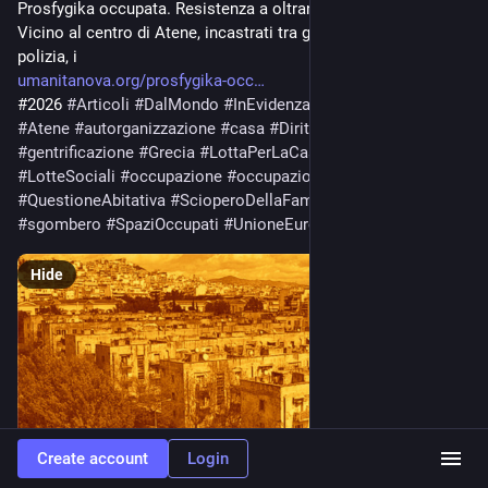
Prosfygika occupata. Resistenza a oltranza ad Atene
Vicino al centro di Atene, incastrati tra gli uffici centrali della 
polizia, i
umanitanova.org/prosfygika-occ
#2026 
#
Articoli
#
DalMondo
#
InEvidenza
#
numero_16
#
abitare
#
Atene
#
autorganizzazione
#
casa
#
DirittoAllabitare
#
gentrificazione
#
Grecia
#
LottaPerLaCasa
#
Lotte
#
LotteSociali
#
occupazione
#
occupazioni
#
QuestioneAbitativa
#
ScioperoDellaFame
#
sgomberi
#
sgombero
#
SpaziOccupati
#
UnioneEuropea
Hide
Create account
Login