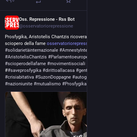
0
Oss. Repressione - Rss Bot
Jun 23
@
osservatoriorepressione
Prosfygika, Aristotelis Chantzis ricoverato dopo 138 giorni di 
sciopero della fame 
osservatoriorepressione.info/p
#
solidarietàinternazionale
#
AmnestyInternational
#
AristotelisChantzis
#
Parlamentoeuropeo
#
scioperodellafame
#
movimentisociali
#
Resistenzaurbana
#
#
saveprosfygika
#
dirittoallacasa
#
gentrificazione
#
crisiabitativa
#
SuzonDoppagne
#
autogestione
#
dirittiumani
#
nazioniunite
#
mutualismo
#
Prosfygika