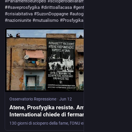
#
Parlamentoeuropeo
#
scioperodellafame
#
movimentisociali
#
#
saveprosfygika
#
dirittoallacasa
#
gentrificazione
#
crisiabitativa
#
SuzonDoppagne
#
autogestione
#
dirittiumani
#
nazioniunite
#
mutualismo
#
Prosfygika
Osservatorio Repressione
·
Jun 12
Atene, Prosfygika resiste. Amnesty
International chiede di fermare gli sgomberi
130 giorni di sciopero della fame, l’ONU esamina il caso, il Parlamento europeo si mobilita e cresce la solidarietà internazionale. Ma le autorità greche confermano il piano di espulsione dei …