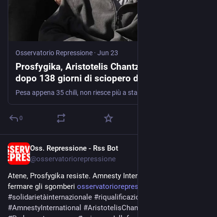
Osservatorio Repressione
·
Jun 23
Prosfygika, Aristotelis Chantzis ricoverato
dopo 138 giorni di sciopero della fame
Pesa appena 35 chili, non riesce più a stare in piedi e ha difficoltà a parlare. Mentre la sua vita è appesa a un filo, Amnesty International, l'ONU e il …
0
Oss. Repressione - Rss Bot
Jun 12
@
osservatoriorepressione
Atene, Prosfygika resiste. Amnesty International chiede di 
fermare gli sgomberi 
osservatoriorepressione.info/a
#
solidarietàinternazionale
#
riqualificazioneurbana
#
AmnestyInternational
#
AristotelisChantzis