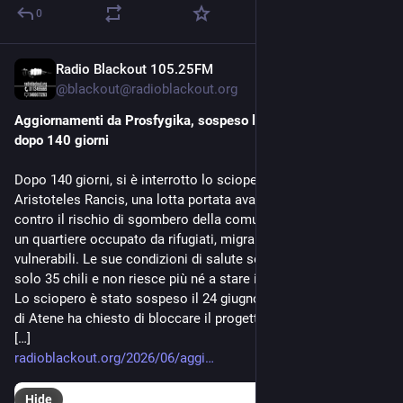
0
Radio Blackout 105.25FM
Jun 29
@
blackout@radioblackout.org
Aggiornamenti da Prosfygika, sospeso lo sciopero della fame 
dopo 140 giorni
Dopo 140 giorni, si è interrotto lo sciopero della fame di
Aristoteles Rancis, una lotta portata avanti per protestare
contro il rischio di sgombero della comunità di Prosfygika —
un quartiere occupato da rifugiati, migranti e famiglie
vulnerabili. Le sue condizioni di salute sono gravissime: pesa
solo 35 chili e non riesce più né a stare in piedi né a parlare.
Lo sciopero è stato sospeso il 24 giugno dopo che il comune
di Atene ha chiesto di bloccare il progetto di riqualificazione
[…]
radioblackout.org/2026/06/aggi
Hide