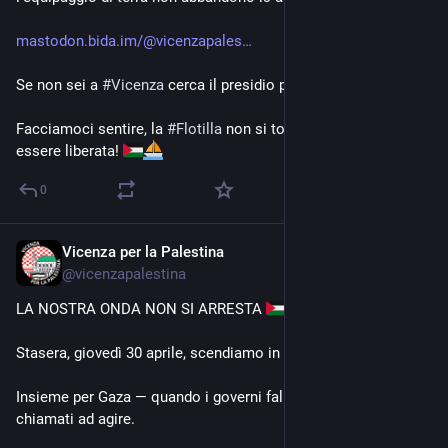
mastodon.bida.im/@vicenzapales
Se non sei a 
#
Vicenza
 cerca il presidio più vicino a te.
Facciamoci sentire, la 
#
Flotilla
 non si tocca, 
#
Gaza
 deve 
essere liberata! 
0
Vicenza per la Palestina
Apr 30
@
vicenzapalestina
LA NOSTRA ONDA NON SI ARRESTA 
Stasera, giovedì 30 aprile, scendiamo in piazza.
Insieme per Gaza — quando i governi falliscono, i popoli sono 
chiamati ad agire.