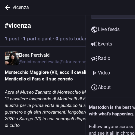
vicenza
#
vicenza
Follow hashtag
Live feeds
1
post
·
1
participant
·
0
posts today
Events
Elena Percivaldi
May 18, 2022
*
Radio
@
minimamedievalia@storiearcheostorie.com
Montecchio Maggiore (VI), ecco il cavaliere longobardo di 
Video
Monticello di Fara e il suo corredo
About
Apre al Museo Zannato di Montecchio Maggiore (VI) la mostra 
“Il cavaliere longobardo di Monticelli di Fara”. L’esposizione 
illustra per la prima volta al pubblico la sepoltura del ricco 
Mastodon is the best 
guerriero e gli altri ritrovamenti longobardi tornati alla luce nel 
with what's happening.
2020 a Sarego (VI) in una necropoli disposta intorno a un luogo 
di culto. 
Follow anyone across 
and see it all in chron