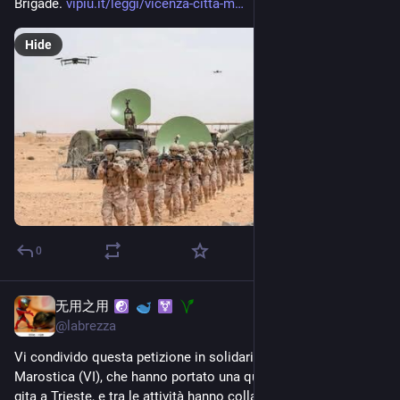
Brigade. 
vipiu.it/leggi/vicenza-citta-m
Hide
0
无用之用
May 21
@
labrezza
Vi condivido questa petizione in solidarietà alle maestre di 
Marostica (VI), che hanno portato una quinta elementare in 
gita a Trieste, e tra le attività hanno collaborato con i volontari 