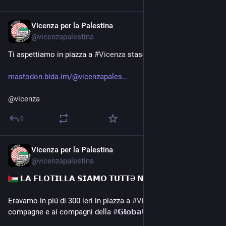
Vicenza per la Palestina
May 7
@
vicenzapalestina
Ti aspettiamo in piazza a 
#
Vicenza
 stasera!
mastodon.bida.im/@vicenzapales
@
vicenza
0
Vicenza per la Palestina
May 1
@
vicenzapalestina
 𝗟𝗔 𝗙𝗟𝗢𝗧𝗜𝗟𝗟𝗔 𝗦𝗜𝗔𝗠𝗢 𝗧𝗨𝗧𝗧Ə 𝗡𝗢𝗜!
Eravamo in piú di 300 ieri in piazza a 
#
Vicenza
 in supporto alle 
compagne e ai compagni della 
#
𝗚𝗹𝗼𝗯𝗮𝗹𝗦𝘂𝗺𝘂𝗱𝗙𝗹𝗼𝘁𝗶𝗹𝗹𝗮
.