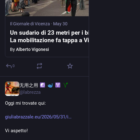
Il Giornale di Vicenza
·
May 30
Un sudario di 23 metri per i bimbi di Gaza.
La mobilitazione fa tappa a Vicenza
By
Alberto Vigonesi
0
无用之用
May 31
@
labrezza
Oggi mi trovate qui:
giuliabrazzale.eu/2026/05/31/i
Vi aspetto!