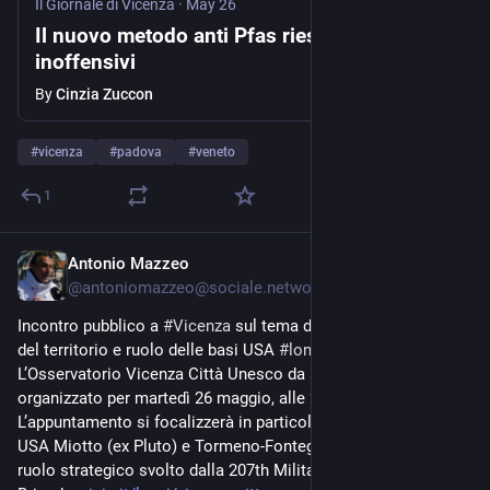
Il Giornale di Vicenza
·
May 26
Il nuovo metodo anti Pfas riesce a renderli
inoffensivi
By
Cinzia Zuccon
#
vicenza
#
padova
#
veneto
1
Antonio Mazzeo
May 26
@
antoniomazzeo@sociale.network
Incontro pubblico a 
#
Vicenza
 sul tema della 
#
militarizzazione
del territorio e ruolo delle basi USA 
#
longare
#
usarmy
L’Osservatorio Vicenza Città Unesco da smilitarizzare ha 
organizzato per martedì 26 maggio, alle 20 e 30
L’appuntamento si focalizzerà in particolare sulle Caserme 
USA Miotto (ex Pluto) e Tormeno-Fontega, approfondendo il 
ruolo strategico svolto dalla 207th Military Intelligence 