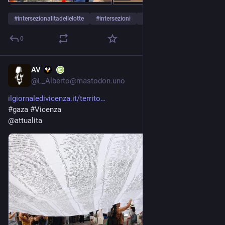
#
intersezionalitadellelotte
#
intersezioni
#
agripunk
…and 6 more
0
AV
May 31
@
L_Alberto@mastodon.uno
ilgiornaledivicenza.it/territo
#
gaza
#
Vicenza
@
attualita