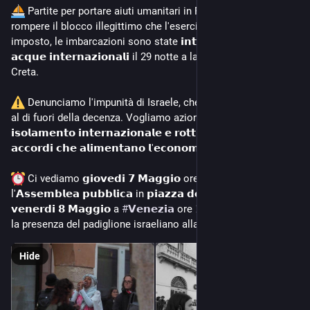
 Partite per portare aiuti umanitari in Palestina, provando a 
rompere il blocco illegittimo che l'esercito sionista ha 
imposto, le imbarcazioni sono state 𝗶𝗻𝘁𝗲𝗿𝗰𝗲𝘁𝘁𝗮𝘁𝗲 𝗶𝗻 
𝗮𝗰𝗾𝘂𝗲 𝗶𝗻𝘁𝗲𝗿𝗻𝗮𝘇𝗶𝗼𝗻𝗮𝗹𝗶 il 29 notte a largo delle coste di 
Creta.
 Denunciamo l'impunità di Israele, che ogni giorno agisce 
al di fuori della decenza. Vogliamo azioni concrete: 
𝗶𝘀𝗼𝗹𝗮𝗺𝗲𝗻𝘁𝗼 𝗶𝗻𝘁𝗲𝗿𝗻𝗮𝘇𝗶𝗼𝗻𝗮𝗹𝗲 𝗲 𝗿𝗼𝘁𝘁𝘂𝗿𝗮 𝗱𝗶 𝘁𝘂𝘁𝘁𝗶 𝗴𝗹𝗶 
𝗮𝗰𝗰𝗼𝗿𝗱𝗶 𝗰𝗵𝗲 𝗮𝗹𝗶𝗺𝗲𝗻𝘁𝗮𝗻𝗼 𝗹'𝗲𝗰𝗼𝗻𝗼𝗺𝗶𝗮 𝘀𝗶𝗼𝗻𝗶𝘀𝘁𝗮.
 Ci vediamo 𝗴𝗶𝗼𝘃𝗲𝗱𝗶 𝟳 𝗠𝗮𝗴𝗴𝗶𝗼 ore 𝟭𝟵:𝟬𝟬 per 
l'𝗔𝘀𝘀𝗲𝗺𝗯𝗹𝗲𝗮 𝗽𝘂𝗯𝗯𝗹𝗶𝗰𝗮 in 𝗽𝗶𝗮𝘇𝘇𝗮 𝗱𝗲𝗶 𝗦𝗶𝗴𝗻𝗼𝗿𝗶 e 
𝘃𝗲𝗻𝗲𝗿𝗱𝗶 𝟴 𝗠𝗮𝗴𝗴𝗶𝗼 a 
#
𝗩𝗲𝗻𝗲𝘇𝗶𝗮
 ore 𝟭𝟲:𝟯𝟬 per contestare 
la presenza del padiglione israeliano alla Biennale d'arte.
Hide