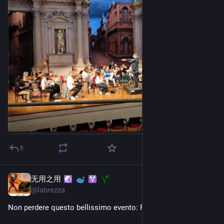
0
无用之用
May 11
@
labrezza
Non perdere questo bellissimo evento: Festival Fornaci Veg.