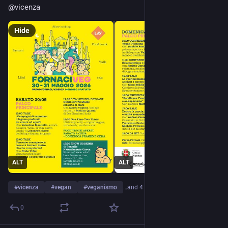
@
vicenza
Hide
ALT
ALT
#
vicenza
#
vegan
#
veganismo
…and 4 more
0