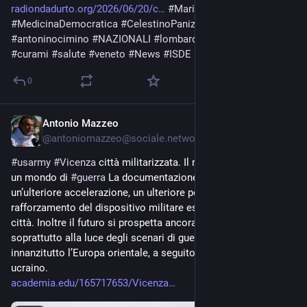
radiondadurto.org/2026/06/20/c
#
MariaChiaraRodeghiero
#
MedicinaDemocratica
#
CelestinoPanizza
#
DonatellaAlbini
#
antoninocimino
#
NAZIONALI
#
lombardia
#
brescia
#
vicenza
#
curami
#
salute
#
veneto
#
News
#
ISDE
#
PFAS
0
Antonio Mazzeo
Jun 17
@
antoniomazzeo@sociale.network
#
usarmy
#
Vicenza
 città militarizzata. Il ruolo delle basi Usa in 
un mondo di 
#
guerra
 La documentazione raccolta evidenzia 
un’ulteriore accelerazione, un ulteriore potenziamento e 
rafforzamento del dispositivo militare esistente in questa 
città. Inoltre il futuro si prospetta ancora più drammatico 
soprattutto alla luce degli scenari di guerra che riguardano 
innanzitutto l’Europa orientale, a seguito del conflitto russo-
ucraino.
academia.edu/165717653/Vicenza