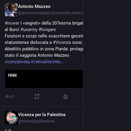
Antonio Mazzeo
May 28
@
antoniomazzeo@sociale.network
#
nowar
 I «segreti» della 207esima brigata intelligence svelati 
al Burci 
#
usarmy
#
longare
Funzioni e scopi nello scacchiere geostrategico della unità 
statunitense dislocata a 
#
Vicenza
 sono stati al centro di un 
dibattito pubblico in zona Piarda: protagonista della serata è 
stato il saggista Antonio Mazzeo
vicenzatoday.it/attualita/inte
Hide
0
Vicenza per la Palestina
May 27
@
vicenzapalestina