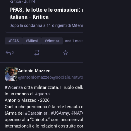
Kritica
·
Jul 24
PFAS, le lotte e le omissioni: una storia
italiana - Kritica
Dopo la condanna a 11 dirigenti di Miteni, azienda responsabile dell’inquinamento da PFAS, abbiamo intervistato la giornalista Laura Fazzini.
#
PFAS
#
Miteni
#
Vicenza
…and 1 more
0
Antonio Mazzeo
Jul 19
@
antoniomazzeo@sociale.network
#
Vicenza
 città militarizzata. Il ruolo della Caserma 
#
Chinotto
in un mondo di 
#
guerra
Antonio Mazzeo - 2026
Quello che preoccupa è la rete tessuta dalle istituzioni militari 
(Arma dei 
#
Carabinieri
, 
#
USArmy
, 
#
NATO
, UE, ecc.) che 
operano alla “Chinotto” con innumerevoli soggetti 
internazionali e le relazioni costruite con la società civile 