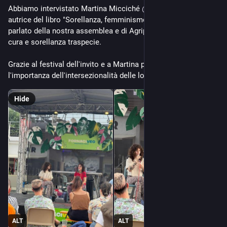
Abbiamo intervistato Martina Micciché 
@
martimicciche
 , 
autrice del libro "Sorellanza, femminismo e antispecismo" e 
parlato della nostra assemblea e di Agripunk come spazio di 
cura e sorellanza traspecie.
Grazie al festival dell'invito e a Martina per aver sottolineato 
l'importanza dell'intersezionalità delle lotte.
Hide
ALT
ALT