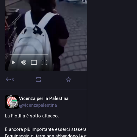
0
Vicenza per la Palestina
Apr 30
@
vicenzapalestina
La Flotilla è sotto attacco.
È ancora più importante esserci stasera per mostrare che 
l'equipaggio di terra non abbandono lə attivistə sulle barche!