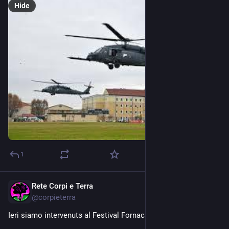
Hide
1
Rete Corpi e Terra
Jun 1
@
corpieterra
Ieri siamo intervenutɜ al Festival Fornaci Veg a Vicenza. 