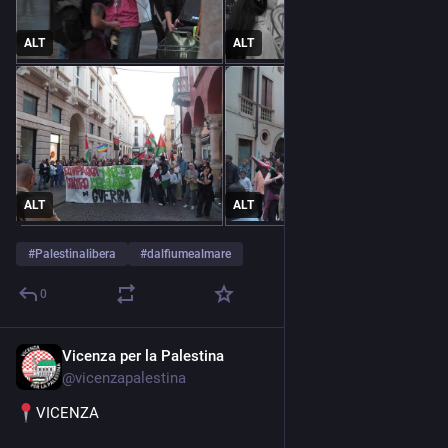
ALT
ALT
ALT
ALT
#
Palestinalibera
#
dalfiumealmare
0
Vicenza per la Palestina
May 1
@
vicenzapalestina
VICENZA