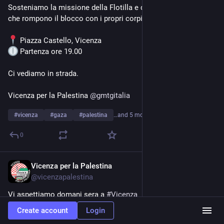
Sosteniamo la missione della Flotilla e di tutte e tutti coloro 
che rompono il blocco con i propri corpi e le proprie navi.
 Piazza Castello, Vicenza
 Partenza ore 19.00
Ci vediamo in strada.
Vicenza per la Palestina 
@
gmtgitalia
#
vicenza
#
gaza
#
palestina
…and 5 more
0
Vicenza per la Palestina
Apr 29
@
vicenzapalestina
Vi aspettiamo domani sera a 
#
Vicenza
Create account
Login
mastodon.bida.im/@vicenzapales