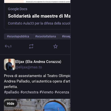
Google Docs
Solidarietà alle maestre di Marostica
Comitato Aula33 per la difesa della scuola pubblica Lettera aperta di solidarietà alle maestre della scuola di Marostica Noi maestre, maestri, docenti ed educatori esprimiamo la nostra piena solidarietà alle insegnanti dell’Istituto Comprensivo di Marostica, colpite in questi giorni da una violenta campagna politica e mediatica per aver promosso un progetto di educazione civica dedicato ai temi delle migrazioni e della solidarietà umana. Riteniamo gravissimo che un percorso educativo costruito con serietà professionale, approvato dagli organi collegiali della scuola e condiviso con le famiglie degli studenti, venga trasformato da esponenti politici come Anna Cisint, Silvio Giovine e Elena Donazzan in un caso nazionale utile soltanto ad alimentare odio, sospetto e propaganda. Ancora più preoccupante è la minaccia di ispezioni ministeriali sostenuta dal ministro Giuseppe Valditara, perché contribuisce a creare un clima intimidatorio nei confronti di tutto il personale scolastico. Colpire insegnanti che affrontano temi complessi come guerre, migrazioni, diritti umani e convivenza civile significa colpire la funzione stessa della scuola pubblica democratica. Educare alla solidarietà, all’empatia e alla comprensione delle sofferenze umane non è “indottrinamento”: è educazione civica. È applicazione concreta dei principi fondamentali della Costituzione italiana nata dalla Resistenza al nazifascismo: fra tutti il dovere inderogabile di solidarietà, come scritto nell'art. 2. La scuola non può essere ridotta a luogo di obbedienza passiva, silenzio e paura. Deve restare uno spazio libero, pluralista e democratico, nel quale studenti e studentesse possano confrontarsi con le grandi questioni del presente sviluppando spirito critico, consapevolezza e umanità. La destra al governo ha un atteggiamento conflittuale contro il mondo della scuola, la sua funzione, la sua autonomia. Le note e circolari del Ministro Valditara sul rispetto del "pluralismo" e della "par condicio" nei dibattiti scolastici, con la loro genericità e la minaccia di sanzioni, sono di fatto un’intimidazione costante verso dirigenti, docenti e studenti nella libera e disinteressata formazione ed espressione delle loro opinioni. Ricordiamo gli attacchi contro progetti educativi non riconducibili alla narrazione del governo (in questi giorni esponenti di destra hanno grottescamente denunciato come “di sinistra” un incontro di studenti con il direttore di Tva Vicenza e il direttore de Il Giornale di Vicenza), le pretestuose dichiarazioni dell’Assessore Regionale all’Istruzione della Regione Veneto sul caso della Scuola di Marostica. È un atteggiamento ostile verso l’istruzione pubblica, estraneo ai valori della migliore pedagogia, della democrazia, vile davanti allo stesso futuro dell’Italia e delle generazioni degli Italiani. Per questo respingiamo con forza ogni tentativo di diffamare e criminalizzare il lavoro educativo delle maestre di Marostica e ribadiamo il nostro sostegno a chi, ogni giorno, difende una scuola pubblica inclusiva, antifascista e fedele ai valori costituzionali. A Cisint, Donazzan, Giovine un bel DUE in Educazione Civica, perchè l'art. 2 della Costituzione va saputo a memoria e praticato. Alle colleghe e ai colleghi di Marostica diciamo con chiarezza: non siete sole, non siete soli.
#
scuolapubblica
#
scuolaitaliana
#
insegnanti
…and 3 more
0
Elijax (Elia Andrea Corazza)
May 19
@
elijax@mas.to
Prova di assestamento al Teatro Olimpico di Vicenza di 
Andrea Palladio, un'autentica opera d'arte, con un'acustica 
perfetta.
#
palladio
#
orchestra
#
Veneto
#
vicenza
Hide