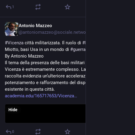
1
Antonio Mazzeo
May 11
@
antoniomazzeo@sociale.network
#
Vicenza
 città militarizzata. Il ruolo di 
#
Ederle
, Del Din, 
Miotto, basi Usa in un mondo di 
#
guerra
#
usarmy
By Antonio Mazzeo 
Il tema della presenza delle basi militari statunitensi a 
Vicenza è estremamente complesso. La documentazione 
raccolta evidenzia un’ulteriore accelerazione, un ulteriore 
potenziamento e rafforzamento del dispositivo militare 
esistente in questa città.
academia.edu/165717653/Vicenza
Hide
0