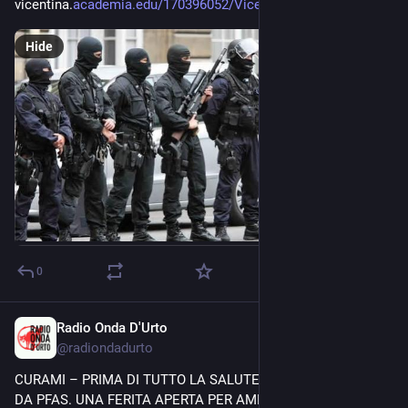
vicentina.
academia.edu/170396052/Vicenza
Hide
0
Radio Onda D'Urto
Jun 20
@
radiondadurto
CURAMI – PRIMA DI TUTTO LA SALUTE: “INQUINAMENTO 
DA PFAS. UNA FERITA APERTA PER AMBIENTE E SALUTE” 