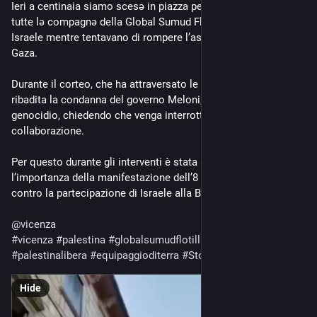
Ieri a centinaia siamo scesə in piazza per portare il supporto a 
tutte lə compagnə della Global Sumud Flotilla, sequestratə da 
Israele mentre tentavano di rompere l’assedio illegittimo su 
Gaza. 
Durante il corteo, che ha attraversato le vie del centro, è stata 
ribadita la condanna del governo Meloni, complice del 
genocidio, chiedendo che venga interrotto ogni rapporto di 
collaborazione. 
Per questo durante gli interventi è stata sottolineata 
l’importanza della manifestazione dell’8 maggio a Venezia, 
contro la partecipazione di Israele alla Biennale.
@
vicenza
#
vicenza
#
palestina
#
globalsumudflotilla
#
flotilla
#
gaza
#
palestinalibera
#
equipaggioditerra
#
StopGenocidio
Hide