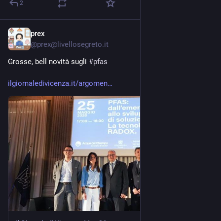
2
prex
May 26
@
prex@livellosegreto.it
Grosse, bell novità sugli 
#
pfas
ilgiornaledivicenza.it/argomen