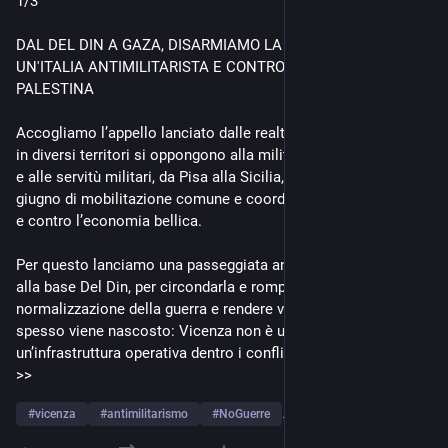
1/3
DAL DEL DIN A GAZA, DISARMIAMO LA GUERRA: PER 
UN'ITALIA ANTIMILITARISTA E CONTRO IL GENOCIDIO IN 
PALESTINA
Accogliamo l’appello lanciato dalle realtà e dai movimenti che 
in diversi territori si oppongono alla militarizzazione, alle basi 
e alle servitù militari, da Pisa alla Sicilia, per costruire un 2 
giugno di mobilitazione comune e coordinata contro la guerra 
e contro l’economia bellica.
Per questo lanciamo una passeggiata antimilitarista attorno 
alla base Del Din, per circondarla e rompere la 
normalizzazione della guerra e rendere visibile ciò che troppo 
spesso viene nascosto: Vicenza non è una città neutrale, ma 
un’infrastruttura operativa dentro i conflitti globali.
>>
#
vicenza
#
antimilitarismo
#
NoGuerre
…and 2 more