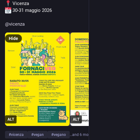
 Vicenza
 30-31 maggio 2026
@
vicenza
Hide
ALT
ALT
#
vicenza
#
vegan
#
vegano
…and 6 more